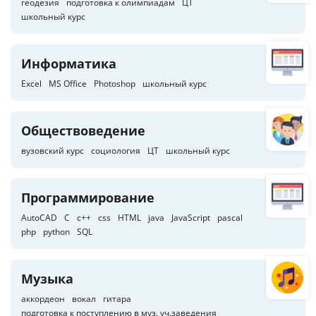
геодезия
подготовка к олимпиадам
ЦТ
школьный курс
Информатика
Excel
MS Office
Photoshop
школьный курс
Обществоведение
вузовский курс
социология
ЦТ
школьный курс
Программирование
AutoCAD
C
c++
css
HTML
java
JavaScript
pascal
php
python
SQL
Музыка
аккордеон
вокал
гитара
подготовка к поступлению в муз. уч.заведения