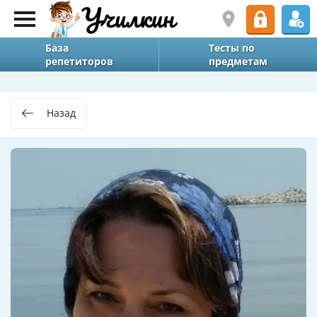
База
Тесты по
репетиторов
предметам
Назад