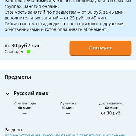
Работаю с учащимися 5-9 класса, индивидуально и в малых
группах. Занятия онлайн.
Стоимость занятий по предметам -- от 30 руб. за 45 мин.,
дополнительных занятий -- от 25 руб. за 45 мин.
Гибкая система скидок для тех, кто приходит с друзьями,
родственниками и готов оплачивать абонемент.
от 30 руб / час
Связаться
Свободен
Предметы
Русский язык
У репетитора
У ученика
Дистанционно
60 мин
:
60 мин
:
60 мин
:
—
—
от
30
руб.
Разделы
для иностранцев
,
русский язык и литература
,
школьный