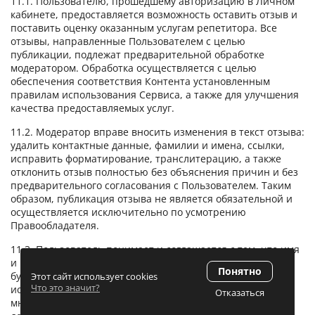
11.1. Пользователю, прошедшему авторизацию в Личном
кабинете, предоставляется возможность оставить отзыв и
поставить оценку оказанным услугам репетитора. Все
отзывы, направленные Пользователем с целью
публикации, подлежат предварительной обработке
модератором. Обработка осуществляется с целью
обеспечения соответствия Контента установленным
правилам использования Сервиса, а также для улучшения
качества предоставляемых услуг.
11.2. Модератор вправе вносить изменения в текст отзыва:
удалить контактные данные, фамилии и имена, ссылки,
исправить форматирование, транслитерацию, а также
отклонить отзыв полностью без объяснения причин и без
предварительного согласования с Пользователем. Таким
образом, публикация отзыва не является обязательной и
осуществляется исключительно по усмотрению
Правообладателя.
11.3. Пользователь понимает и соглашается с тем, что имя
и информация, содержащаяся в опубликованном отзыве,
Понятно
будут доступны неопределенному кругу лиц
Этот сайт использует cookies
Что это значит?
исключительно в целях отображения пользовательского
Отказаться
мнения. Направляя отзыв, Пользователь добровольно