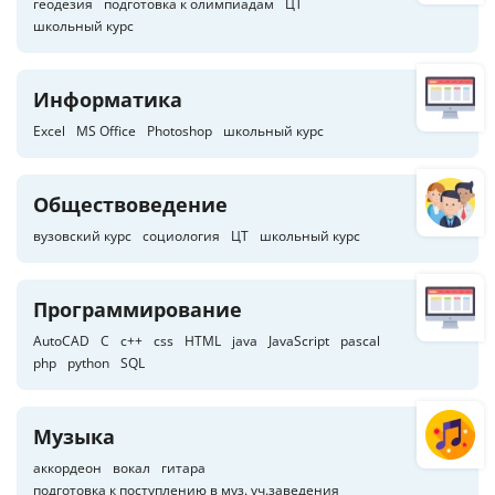
геодезия
подготовка к олимпиадам
ЦТ
школьный курс
Информатика
Excel
MS Office
Photoshop
школьный курс
Обществоведение
вузовский курс
социология
ЦТ
школьный курс
Программирование
AutoCAD
C
c++
css
HTML
java
JavaScript
pascal
php
python
SQL
Музыка
аккордеон
вокал
гитара
подготовка к поступлению в муз. уч.заведения