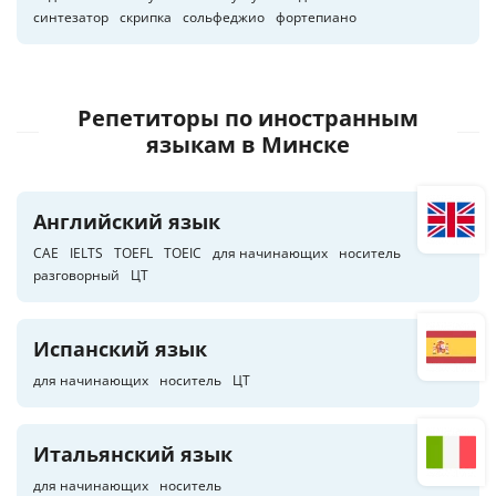
синтезатор
скрипка
сольфеджио
фортепиано
Репетиторы по иностранным
языкам
в Минске
Английский язык
CAE
IELTS
TOEFL
TOEIC
для начинающих
носитель
разговорный
ЦТ
Испанский язык
для начинающих
носитель
ЦТ
Итальянский язык
для начинающих
носитель