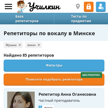
База
Тесты по
репетиторов
предметам
Репетиторы по вокалу в Минске
Музыка
вокал
Найдено
85 репетиторов
Фильтры
БЕСПЛАТНО!
Помогите подобрать репетитора
Репетитор Анна Оганесовна
Частный преподаватель
вокал