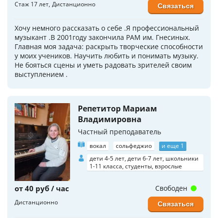
Стаж 17 лет
Дистанционно
Связаться
Хочу немного рассказать о себе .Я профессиональный
музыкант .В 2001году закончила РАМ им. Гнесиных.
Главная моя задача: раскрыть творческие способности
у моих учеников. Научить любить и понимать музыку.
Не бояться сцены и уметь радовать зрителей своим
выступлением .
Репетитор Мариам
Владимировна
Частный преподаватель
вокал
сольфеджио
и еще 1
дети 4-5 лет, дети 6-7 лет, школьники
1-11 класса, студенты, взрослые
от 40 руб / час
Свободен
Дистанционно
Связаться