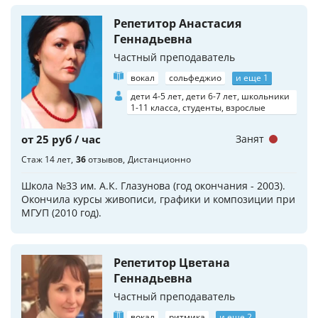
Репетитор Анастасия
Геннадьевна
Частный преподаватель
вокал
сольфеджио
и еще 1
дети 4-5 лет, дети 6-7 лет, школьники
1-11 класса, студенты, взрослые
от 25 руб / час
Занят
Стаж 14 лет
36
отзывов
Дистанционно
Школа №33 им. А.К. Глазунова (год окончания - 2003).
Окончила курсы живописи, графики и композиции при
МГУП (2010 год).
Репетитор Цветана
Геннадьевна
Частный преподаватель
вокал
ритмика
и еще 2