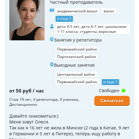
Частный преподаватель
академический вокал
вокал
и еще 3
дети 4-5 лет, дети 6-7 лет, школьники
1-11 класса, студенты, взрослые
Занятия у репетитора
Первомайский район
Партизанский район
Выездные занятия
Центральный район
Первомайский район
и еще 1
от 50 руб / час
Свободен
Стаж 19 лет
У репетитора
У ученика
Связаться
Дистанционно
Давайте знакомиться:)
Меня зовут Олеся.
Так как я 16 лет не жила в Минске (2 года в Китае, 9 лет
в Германии и 5 лет в Питере), теперь ищу работу в