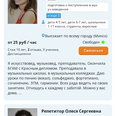
подготовка к поступлению в муз.
уч.заведения
и еще 3
дети 4-5 лет, дети 6-7 лет, школьники
1-11 класса, студенты, взрослые
Выезжает по всему городу (Минск)
от 25 руб / час
Свободен
Стаж 10 лет
2
отзыва
У ученика
Связаться
Дистанционно
Я искусствовед, музыковед, преподаватель. Окончила
БГАМ с Красным дипломом. Преподавала в
музыкальных школах, в музыкальных колледжах. Даю
уроки по пению (вокал), сольфеджио, фортепиано,
сочинению, ЭТМ, гармонии. Всех рада видеть на своих
занятиях. Отношусь к каждому с заботой. Можно у вас
дома, ...
Репетитор Олеся Сергеевна