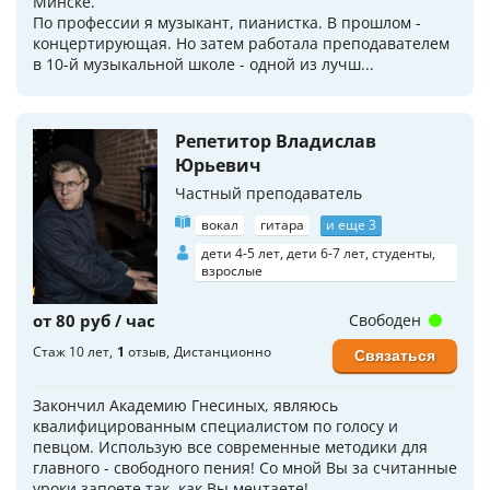
Минске.
По профессии я музыкант, пианистка. В прошлом -
концертирующая. Но затем работала преподавателем
в 10-й музыкальной школе - одной из лучш...
Репетитор Владислав
Юрьевич
Частный преподаватель
вокал
гитара
и еще 3
дети 4-5 лет, дети 6-7 лет, студенты,
взрослые
от 80 руб / час
Свободен
Стаж 10 лет
1
отзыв
Дистанционно
Связаться
Закончил Академию Гнесиных, являюсь
квалифицированным специалистом по голосу и
певцом. Использую все современные методики для
главного - свободного пения! Со мной Вы за считанные
уроки запоете так, как Вы мечтаете!