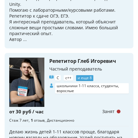
Unity.
Помогаю с лабораторными/курсовыми работами.
Репетитор к сдаче ОГЭ, ЕГЭ.
Я интересный преподаватель, который объяснит
сложные вещи простыми словами. Имею большой
практический опыт.
Автор ...
Репетитор Глеб Игоревич
Частный преподаватель
C
c++
и еще 8
школьники 1-11 класса, студенты,
взрослые
от 30 руб / час
Занят
Стаж 7 лет
1
отзыв
Дистанционно
Делаю жизнь детей 1-11 классов проще, благодаря
новому взгляду на образование. Успей поступить на