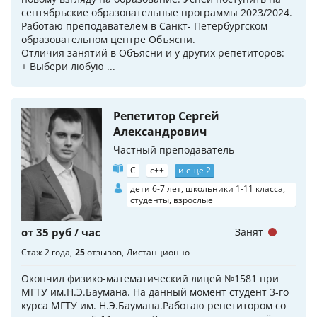
сентябрьские образовательные программы 2023/2024.
Работаю преподавателем в Санкт- Петербургском
образовательном центре Объясни.
Отличия занятий в Объясни и у других репетиторов:
+ Выбери любую ...
Репетитор Сергей
Александрович
Частный преподаватель
C
c++
и еще 2
дети 6-7 лет, школьники 1-11 класса,
студенты, взрослые
от 35 руб / час
Занят
Стаж 2 года
25
отзывов
Дистанционно
Окончил физико-математический лицей №1581 при
МГТУ им.Н.Э.Баумана. На данный момент студент 3-го
курса МГТУ им. Н.Э.Баумана.Работаю репетитором со