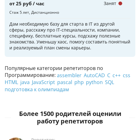
от 25 руб / час
Занят
Стаж 5 лет
Дистанционно
Дам необходимую базу для старта в IT из другой
сферы, расскажу про IT-специальности, компании,
специфику, бесплатные курсы, подскажу полезные
знакомства. Уменьшу хаос, помогу составить понятный
и реализуемый план смены карьеры.
Популярные категории репетиторов по
Программирование:
assembler
AutoCAD
C
c++
css
HTML
java
JavaScript
pascal
php
python
SQL
подготовка к олимпиадам
Более 1500 родителей оценили
работу репетиторов
Репетитор: