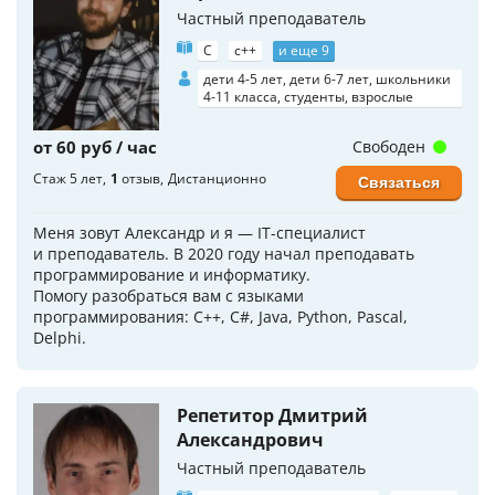
Частный преподаватель
C
c++
и еще 9
дети 4-5 лет, дети 6-7 лет, школьники
4-11 класса, студенты, взрослые
от 60 руб / час
Свободен
Стаж 5 лет
1
отзыв
Дистанционно
Связаться
Меня зовут Александр и я — IT-специалист
и преподаватель. В 2020 году начал преподавать
программирование и информатику.
Помогу разобраться вам с языками
программирования: С++, C#, Java, Python, Pascal,
Delphi.
Репетитор Дмитрий
Александрович
Частный преподаватель