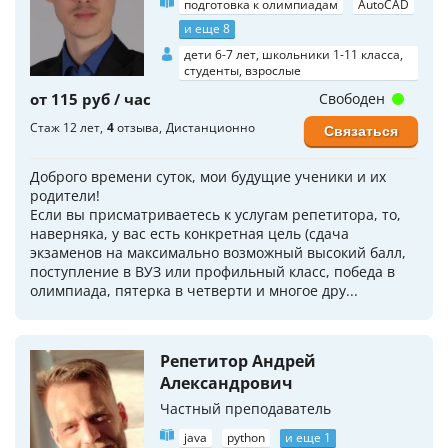
подготовка к олимпиадам
AutoCAD
и еще 8
дети 6-7 лет, школьники 1-11 класса,
студенты, взрослые
от 115 руб / час
Свободен
Стаж 12 лет
4
отзыва
Дистанционно
Связаться
Доброго времени суток, мои будущие ученики и их
родители!
Если вы присматриваетесь к услугам репетитора, то,
наверняка, у вас есть конкретная цель (сдача
экзаменов на максимально возможный высокий балл,
поступление в ВУЗ или профильный класс, победа в
олимпиада, пятерка в четверти и многое дру...
Репетитор Андрей
Александрович
Частный преподаватель
java
python
и еще 1