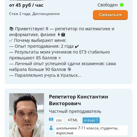
от 45 руб / час
Свободен
Стаж 2 года
Дистанционно
Связаться
📚 Приветствую! Я — репетитор по математике и
информатике, физике 👩‍🏫
✅ Почему выбирают меня:
— Опыт преподавания: 2 года ✔️
— Результаты моих учеников по ЕГЭ стабильно
превышают 85 баллов ⭐️
— Личный опыт успешной сдачи экзаменов: сама
набрала больше 90 баллов 🎯
— Параллельно учусь в Уральск...
Репетитор Константин
Викторович
Частный преподаватель
css
HTML
и еще 1
школьники 7-11 класса, студенты,
взрослые