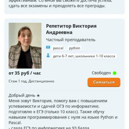
эффективным. Со мной вы сможете достичь успеха,
сдать все экзамены и преодолеть все преграды.
Репетитор Виктория
Андреевна
Частный преподаватель
pascal
python
дети 6-7 лет, школьники 1-10 класса
от 35 руб / час
Свободен
Стаж 1 год
Дистанционно
Связаться
Добрый день ☀️
Меня зовут Виктория, помогу вам с повышением
успеваемости и сдачей ОГЭ по информатике,
подготовлю к ЕГЭ (только 10 класс). Тaкже обучу
нaвыкам пpoграммировaния с нуля на языке Рythоn и
Pascal.
- сдала ЕГЭ по информатике на 93 балла