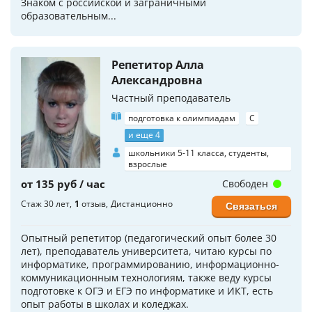
Знаком с российской и заграничными
образовательным...
Репетитор Алла
Александровна
Частный преподаватель
подготовка к олимпиадам
C
и еще 4
школьники 5-11 класса, студенты,
взрослые
от 135 руб / час
Свободен
Стаж 30 лет
1
отзыв
Дистанционно
Связаться
Опытный репетитор (педагогический опыт более 30
лет), преподаватель университета, читаю курсы по
информатике, программированию, информационно-
коммуникационным технологиям, также веду курсы
подготовке к ОГЭ и ЕГЭ по информатике и ИКТ, есть
опыт работы в школах и коледжах.