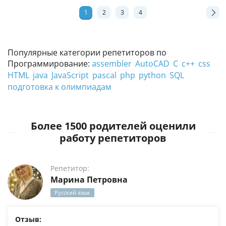
1
2
3
4
Популярные категории репетиторов по
Программирование:
assembler
AutoCAD
C
c++
css
HTML
java
JavaScript
pascal
php
python
SQL
подготовка к олимпиадам
Более 1500 родителей оценили
работу репетиторов
Репетитор:
Марина Петровна
Русский язык
Отзыв: