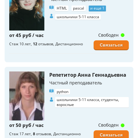
HTML
pascal
и еще 1
школьники 5-11 класса
от 45 руб / час
Свободен
Стаж 10 лет
12
отзывов
Дистанционно
Связаться
Репетитор Анна Геннадьевна
Частный преподаватель
python
школьники 5-11 класса, студенты,
взрослые
от 50 руб / час
Свободен
Стаж 17 лет
8
отзывов
Дистанционно
Связаться