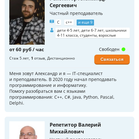
Сергеевич
Частный преподаватель
C
c++
и еще 9
дети 4-5 лет, дети 6-7 лет, школьники
4-11 класса, студенты, взрослые
от 60 руб / час
Свободен
Стаж 5 лет
1
отзыв
Дистанционно
Связаться
Меня зовут Александр и я — IT-специалист
и преподаватель. В 2020 году начал преподавать
программирование и информатику.
Помогу разобраться вам с языками
программирования: С++, C#, Java, Python, Pascal,
Delphi.
Репетитор Валерий
Михайлович