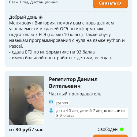
Стаж 1 год
Дистанционно
Связаться
Добрый день ☀️
Меня зовут Виктория, помогу вам с повышением
успеваемости и сдачей ОГЭ по информатике,
подготовлю к ЕГЭ (только 10 класс). Тaкже обучу
нaвыкам пpoграммировaния с нуля на языке Рythоn и
Pascal.
- сдала ЕГЭ по информатике на 93 балла
- имею большой опыт работы с детьми, всегда н...
Репетитор Даниил
Витальевич
Частный преподаватель
python
дети 4-5 лет, дети 6-7 лет, школьники
8-9 класса
от 30 руб / час
Свободен