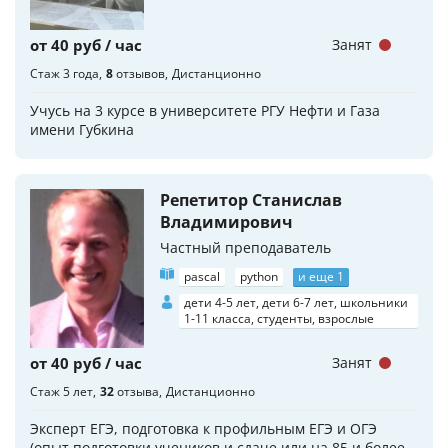
от 40 руб / час
Занят
Стаж 3 года
8
отзывов
Дистанционно
Учусь на 3 курсе в университете РГУ Нефти и Газа
имени Губкина
Репетитор Станислав
Владимирович
Частный преподаватель
pascal
python
и еще 1
дети 4-5 лет, дети 6-7 лет, школьники
1-11 класса, студенты, взрослые
от 40 руб / час
Занят
Стаж 5 лет
32
отзыва
Дистанционно
Эксперт ЕГЭ, подготовка к профильным ЕГЭ и ОГЭ
(опыт подготовки учеников и сдаче или на 85 и более