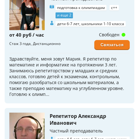
подготовка к олимпиадам
c++
и еще 2
дети 6-7 лет, школьники 1-10 класса
от 40 руб / час
Свободен
Стаж 3 года
Дистанционно
Связаться
Здравствуйте, меня зовут Мария. Я репетитор по
математике и информатике на протяжении 3 лет.
Занимаюсь репетиторством у младших и средних
классов, готовлю детей к экзаменам, контрольным,
помогаю разобраться со школьным материалом, а
также преподаю математику на углубленном уровне.
Готовлю к олимп...
Репетитор Александр
Иванович
Частный преподаватель