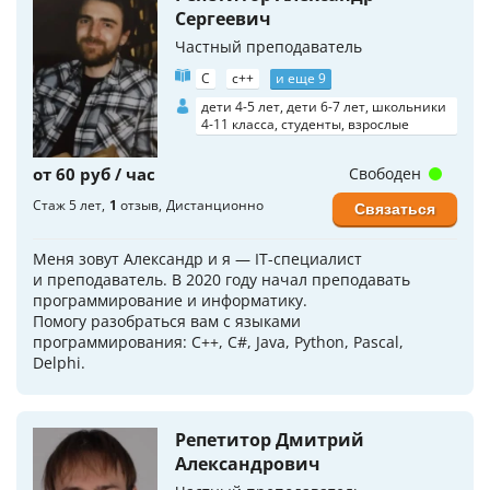
Сергеевич
Частный преподаватель
C
c++
и еще 9
дети 4-5 лет, дети 6-7 лет, школьники
4-11 класса, студенты, взрослые
от 60 руб / час
Свободен
Стаж 5 лет
1
отзыв
Дистанционно
Связаться
Меня зовут Александр и я — IT-специалист
и преподаватель. В 2020 году начал преподавать
программирование и информатику.
Помогу разобраться вам с языками
программирования: С++, C#, Java, Python, Pascal,
Delphi.
Репетитор Дмитрий
Александрович