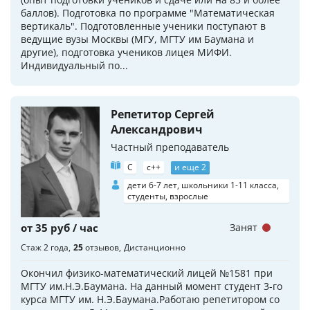
баллов). Подготовка по программе "Математическая
вертикаль". Подготовленные ученики поступают в
ведущие вузы Москвы (МГУ, МГТУ им Баумана и
другие), подготовка учеников лицея МИФИ.
Индивидуальный по...
Репетитор Сергей
Александрович
Частный преподаватель
C
c++
и еще 2
дети 6-7 лет, школьники 1-11 класса,
студенты, взрослые
от 35 руб / час
Занят
Стаж 2 года
25
отзывов
Дистанционно
Окончил физико-математический лицей №1581 при
МГТУ им.Н.Э.Баумана. На данный момент студент 3-го
курса МГТУ им. Н.Э.Баумана.Работаю репетитором со