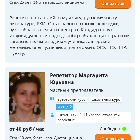
Стаж 25 лет
30
отзывов
Дистанционно
Связаться
Репетитор по английскому языку, русскому языку,
литературе, РКИ. Опыт работы в школе, колледже,
вузе, образовательных центрах. Кандидат наук.
Индивидуальный подход, выбор обучающих стратегий
согласно целям и задачам ученика, авторские
методики, опыт успешной подготовки к ОГЭ, ЕГЭ, ВПР.
Пункту...
Репетитор Маргарита
Юрьевна
Частный преподаватель
вузовский курс
школьный курс
и еще 2
школьники 1-11 класса, студенты,
взрослые
от 40 руб / час
Свободен
Стаж 10 лет
9
отзывов
Дистанционно
Связаться