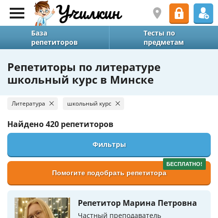
База
Тесты по
репетиторов
предметам
Репетиторы по литературе
школьный курс в Минске
Литература
школьный курс
Найдено
420 репетиторов
Фильтры
БЕСПЛАТНО!
Помогите подобрать репетитора
Репетитор Марина Петровна
Частный преподаватель