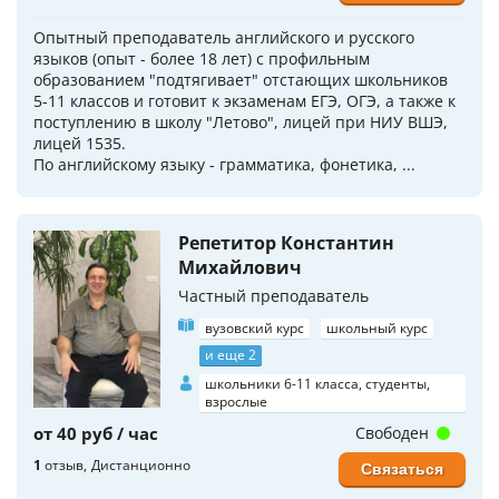
Опытный преподаватель английского и русского
языков (опыт - более 18 лет) с профильным
образованием "подтягивает" отстающих школьников
5-11 классов и готовит к экзаменам ЕГЭ, ОГЭ, а также к
поступлению в школу "Летово", лицей при НИУ ВШЭ,
лицей 1535.
По английскому языку - грамматика, фонетика, ...
Репетитор Константин
Михайлович
Частный преподаватель
вузовский курс
школьный курс
и еще 2
школьники 6-11 класса, студенты,
взрослые
от 40 руб / час
Свободен
1
отзыв
Дистанционно
Связаться