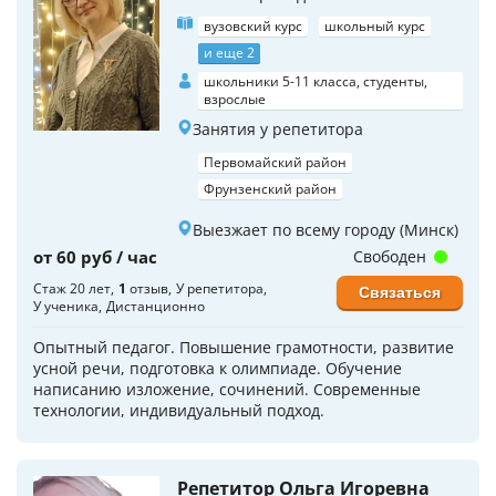
вузовский курс
школьный курс
и еще 2
школьники 5-11 класса, студенты,
взрослые
Занятия у репетитора
Первомайский район
Фрунзенский район
Выезжает по всему городу (Минск)
от 60 руб / час
Свободен
Стаж 20 лет
1
отзыв
У репетитора
Связаться
У ученика
Дистанционно
Опытный педагог. Повышение грамотности, развитие
усной речи, подготовка к олимпиаде. Обучение
написанию изложение, сочинений. Современные
технологии, индивидуальный подход.
Репетитор Ольга Игоревна