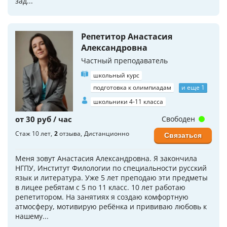
зад...
Репетитор Анастасия
Александровна
Частный преподаватель
школьный курс
подготовка к олимпиадам
и еще 1
школьники 4-11 класса
от 30 руб / час
Свободен
Стаж 10 лет
2
отзыва
Дистанционно
Связаться
Меня зовут Анастасия Александровна. Я закончила
НГПУ, Институт Филологии по специальности русский
язык и литература. Уже 5 лет преподаю эти предметы
в лицее ребятам с 5 по 11 класс. 10 лет работаю
репетитором. На занятиях я создаю комфортную
атмосферу, мотивирую ребёнка и прививаю любовь к
нашему...