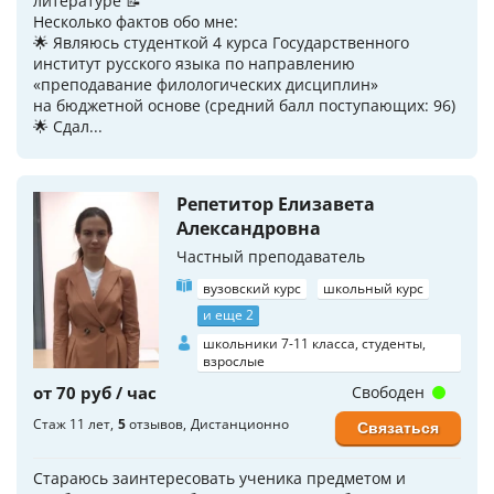
литературе 📝
Несколько фактов обо мне:
🌟 Являюсь студенткой 4 курса Государственного
институт русского языка по направлению
«преподавание филологических дисциплин»
на бюджетной основе (средний балл поступающих: 96)
🌟 Сдал...
Репетитор Елизавета
Александровна
Частный преподаватель
вузовский курс
школьный курс
и еще 2
школьники 7-11 класса, студенты,
взрослые
от 70 руб / час
Свободен
Стаж 11 лет
5
отзывов
Дистанционно
Связаться
Стараюсь заинтересовать ученика предметом и