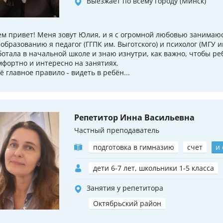
Выезжает по всему городу (Минск)
ем привет! Меня зовут Юлия, и я с огромной любовью занимаюс
 образованию я педагог (ГГПК им. Выготского) и психолог (МГУ и
ботала в начальной школе и знаю изнутри, как важно, чтобы ре
мфортно и интересно на занятиях.
ё главное правило - видеть в ребён...
Репетитор Инна Васильевна
Частный преподаватель
подготовка в гимназию
счет
и
дети 6-7 лет, школьники 1-5 класса
Занятия у репетитора
Октябрьский район