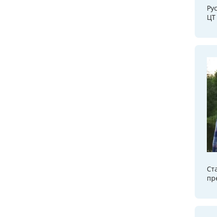
Ру
ЦТ
Ст
пр