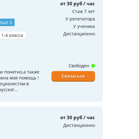
от 30 руб / час
Стаж 7 лет
У репетитора
 еще 2
У ученика
Дистанционно
 1-4 класса
Свободен
и понятно,а также
Связаться
ужна моя помощь !
ециалистом в
сског...
от 30 руб / час
Дистанционно