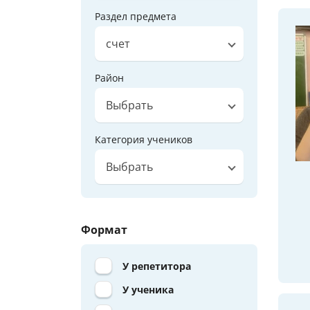
Раздел предмета
счет
Район
Выбрать
Категория учеников
Выбрать
Формат
У репетитора
У ученика