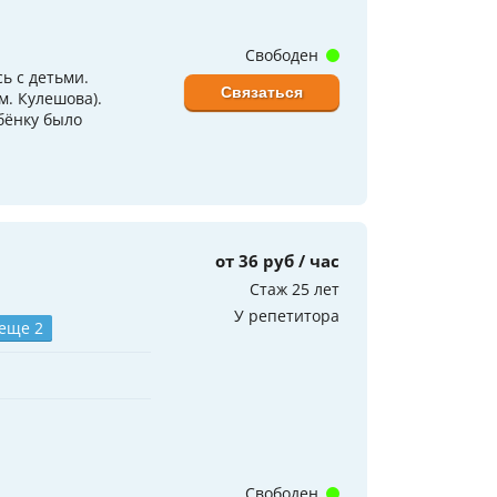
Свободен
ь с детьми.
Связаться
м. Кулешова).
бёнку было
от 36 руб / час
Стаж 25 лет
У репетитора
 еще 2
Свободен