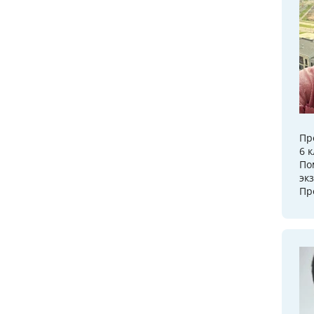
Пр
6 
По
эк
Пр