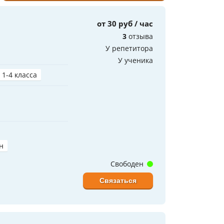
от 30 руб / час
3
отзыва
У репетитора
У ученика
 1-4 класса
н
Свободен
Связаться