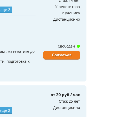
Стаж 14 лет
У репетитора
 еще 2
У ученика
Дистанционно
Свободен
ам , математике до
Связаться
и, подготовка к
от 20 руб / час
Стаж 25 лет
Дистанционно
 еще 2