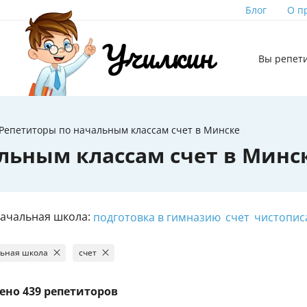
Блог
О п
Вы репет
Репетиторы по начальным классам счет в Минске
льным классам счет в Минс
Начальная школа:
подготовка в гимназию
счет
чистопис
ьная школа
счет
ено
439 репетиторов