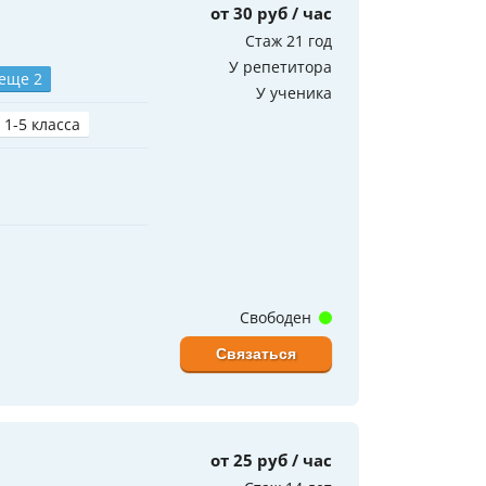
от 30 руб / час
Стаж 21 год
У репетитора
 еще 2
У ученика
 1-5 класса
Свободен
Связаться
от 25 руб / час