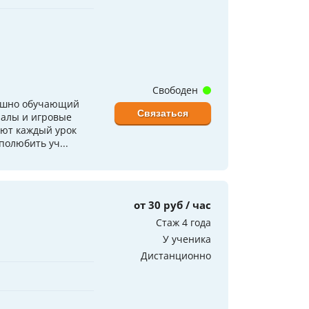
Свободен
пешно обучающий
Связаться
иалы и игровые
ают каждый урок
олюбить уч...
от 30 руб / час
Стаж 4 года
У ученика
Дистанционно