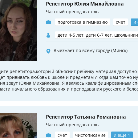
Репетитор Юлия Михайловна
Частный преподаватель
подготовка в гимназию
счет
и
дети 4-5 лет, дети 6-7 лет, школьники
Выезжает по всему городу (Минск)
ите репетитора,который объяснит ребенку материал доступно 
дет прививать любовь к школе и предметам ?Тогда Вам точно н
ня зовут Юлия Михайловна, Я являюсь квалифицированным сп
ласти начального образования и преподавания русского и белору
Репетитор Татьяна Романовна
Частный преподаватель
счет
чистописание
и еще 1