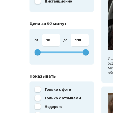
Дистанционно
Цена за 60 минут
от
до
Ищ
бу
Ме
об
Показывать
Только с фото
Только с отзывами
Недорого