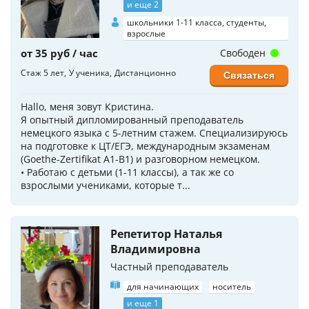
и еще 2
школьники 1-11 класса, студенты,
взрослые
от 35 руб / час
Свободен
Стаж 5 лет
У ученика
Дистанционно
Связаться
Hallo, меня зовут Кристина.
Я опытный дипломированный преподаватель
немецкого языка с 5-летним стажем. Специализируюсь
на подготовке к ЦТ/ЕГЭ, международным экзаменам
(Goethe-Zertifikat A1-B1) и разговорном немецком.
• Работаю с детьми (1-11 классы), а так же со
взрослыми учениками, которые т...
Репетитор Наталья
Владимировна
Частный преподаватель
для начинающих
носитель
и еще 1