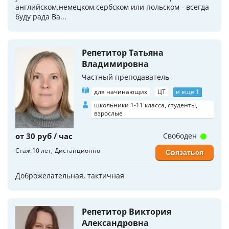
английском,немецком,сербском или польском - всегда
буду рада Ва...
Репетитор Татьяна
Владимировна
Частный преподаватель
для начинающих
ЦТ
и еще 1
школьники 1-11 класса, студенты,
взрослые
от 30 руб / час
Свободен
Стаж 10 лет
Дистанционно
Связаться
Доброжелательная, тактичная
Репетитор Виктория
Александровна