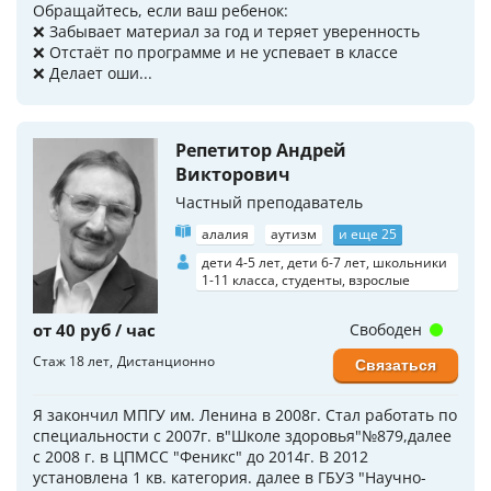
Обращайтесь, если ваш ребенок:
❌ Забывает материал за год и теряет уверенность
❌ Отстаёт по программе и не успевает в классе
❌ Делает оши...
Репетитор Андрей
Викторович
Частный преподаватель
алалия
аутизм
и еще 25
дети 4-5 лет, дети 6-7 лет, школьники
1-11 класса, студенты, взрослые
от 40 руб / час
Свободен
Стаж 18 лет
Дистанционно
Связаться
Я закончил МПГУ им. Ленина в 2008г. Стал работать по
специальности с 2007г. в"Школе здоровья"№879,далее
с 2008 г. в ЦПМСС "Феникс" до 2014г. В 2012
установлена 1 кв. категория. далее в ГБУЗ "Научно-