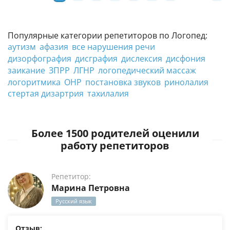
Популярные категории репетиторов по Логопед:
аутизм
афазия
все нарушения речи
дизорфография
дисграфия
дислексия
дисфония
заикание
ЗПРР
ЛГНР
логопедический массаж
логоритмика
ОНР
постановка звуков
ринолалия
стертая дизартрия
тахилалия
Более 1500 родителей оценили
работу репетиторов
Репетитор:
Марина Петровна
Русский язык
Отзыв: