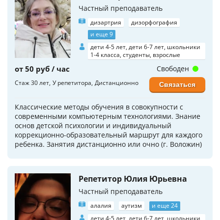
Частный преподаватель
дизартрия
дизорфография
и еще 9
дети 4-5 лет, дети 6-7 лет, школьники
1-4 класса, студенты, взрослые
от 50 руб / час
Свободен
Стаж 30 лет
У репетитора
Дистанционно
Связаться
Классические методы обучения в совокупности с
современными компьютерным технологиями. Знание
основ детской психологии и индивидуальный
коррекционно-образовательный маршрут для каждого
ребенка. Занятия дистанционно или очно (г. Воложин)
Репетитор Юлия Юрьевна
Частный преподаватель
алалия
аутизм
и еще 24
дети 4-5 лет, дети 6-7 лет, школьники