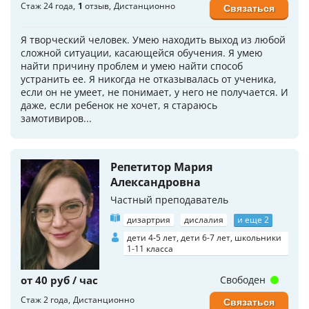
Стаж 24 года
1
отзыв
Дистанционно
Связаться
Я творческий человек. Умею находить выход из любой
сложной ситуации, касающейся обучения. Я умею
найти причину проблем и умею найти способ
устранить ее. Я никогда не отказывалась от ученика,
если он не умеет, не понимает, у него не получается. И
даже, если ребенок не хочет, я стараюсь
замотивиров...
Репетитор Мария
Александровна
Частный преподаватель
дизартрия
дислалия
и еще 2
дети 4-5 лет, дети 6-7 лет, школьники
1-11 класса
от 40 руб / час
Свободен
Стаж 2 года
Дистанционно
Связаться