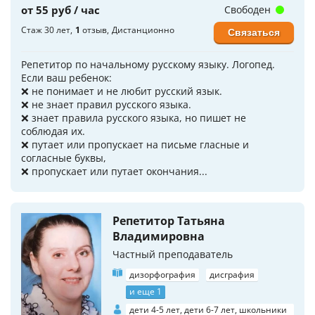
от 55 руб / час
Свободен
Стаж 30 лет
1
отзыв
Дистанционно
Связаться
Репетитор по начальному русскому языку. Логопед.
Если ваш ребенок:
❌ не понимает и не любит русский язык.
❌ не знает правил русского языка.
❌ знает правила русского языка, но пишет не
соблюдая их.
❌ путает или пропускает на письме гласные и
согласные буквы,
❌ пропускает или путает окончания...
Репетитор Татьяна
Владимировна
Частный преподаватель
дизорфография
дисграфия
и еще 1
дети 4-5 лет, дети 6-7 лет, школьники