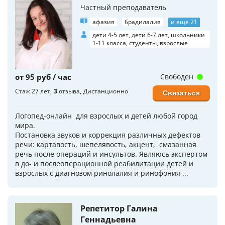
Частный преподаватель
афазия
брадилалия
и еще 21
дети 4-5 лет, дети 6-7 лет, школьники
1-11 класса, студенты, взрослые
от 95 руб / час
Свободен
Стаж 27 лет
3
отзыва
Дистанционно
Связаться
Логопед-онлайн для взрослых и детей любой город
мира.
Постановка звуков и коррекция различных дефектов
речи: картавость, шепелявость, акцент, смазанная
речь после операций и инсультов. Являюсь экспертом
в до- и послеоперационной реабилитации детей и
взрослых с диагнозом ринолалия и ринофония ...
Репетитор Галина
Геннадьевна