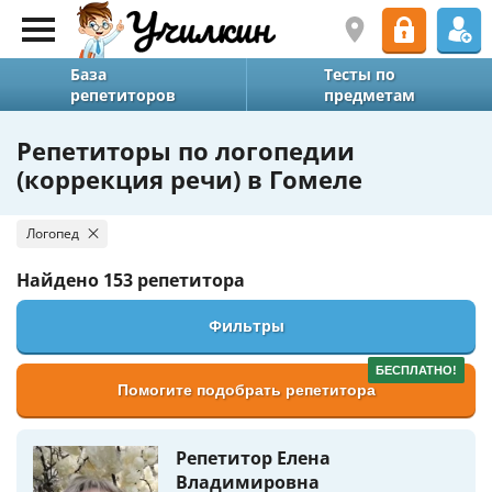
База
Тесты по
репетиторов
предметам
Репетиторы по логопедии
(коррекция речи) в Гомеле
Логопед
Найдено
153 репетитора
Фильтры
БЕСПЛАТНО!
Помогите подобрать репетитора
Репетитор Елена
Владимировна