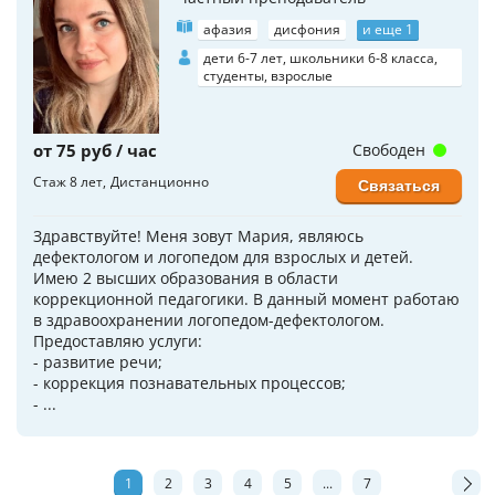
афазия
дисфония
и еще 1
дети 6-7 лет, школьники 6-8 класса,
студенты, взрослые
от 75 руб / час
Свободен
Стаж 8 лет
Дистанционно
Связаться
Здравствуйте! Меня зовут Мария, являюсь
дефектологом и логопедом для взрослых и детей.
Имею 2 высших образования в области
коррекционной педагогики. В данный момент работаю
в здравоохранении логопедом-дефектологом.
Предоставляю услуги:
- развитие речи;
- коррекция познавательных процессов;
- ...
1
2
3
4
5
...
7