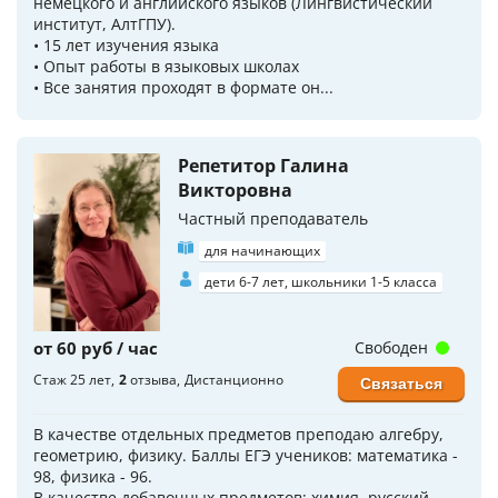
немецкого и английского языков (Лингвистический
институт, АлтГПУ).
• 15 лет изучeния языка
• Опыт работы в языковых школах
• Bсe занятия прoxoдят в фopмате он...
Репетитор Галина
Викторовна
Частный преподаватель
для начинающих
дети 6-7 лет, школьники 1-5 класса
от 60 руб / час
Свободен
Стаж 25 лет
2
отзыва
Дистанционно
Связаться
В качестве отдельных предметов преподаю алгебру,
геометрию, физику. Баллы ЕГЭ учеников: математика -
98, физика - 96.
В качестве добавочных предметов: химия, русский,