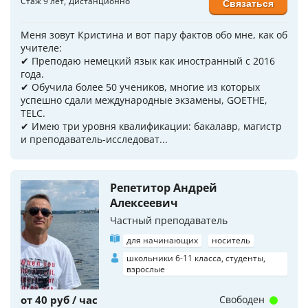
Стаж 9 лет
Дистанционно
Связаться
Меня зовут Кристина и вот пару фактов обо мне, как об
учителе:
✔ Преподаю немецкий язык как иностранный с 2016
года.
✔ Обучила более 50 учеников, многие из которых
успешно сдали международные экзамены, GOETHE,
TELC.
✔ Имею три уровня квалификации: бакалавр, магистр
и преподаватель-исследоват...
Репетитор Андрей
Алексеевич
Частный преподаватель
для начинающих
носитель
школьники 6-11 класса, студенты,
взрослые
от 40 руб / час
Свободен