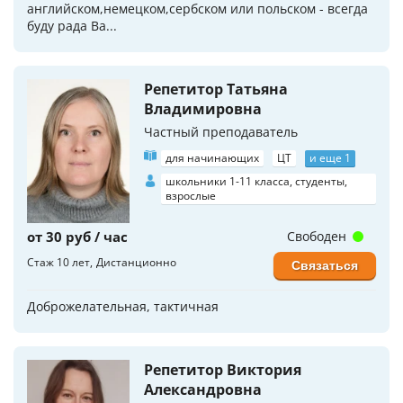
английском,немецком,сербском или польском - всегда
буду рада Ва...
Репетитор Татьяна
Владимировна
Частный преподаватель
для начинающих
ЦТ
и еще 1
школьники 1-11 класса, студенты,
взрослые
от 30 руб / час
Свободен
Стаж 10 лет
Дистанционно
Связаться
Доброжелательная, тактичная
Репетитор Виктория
Александровна