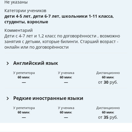
Не указаны
Категории учеников
дети 4-5 лет, дети 6-7 лет, школьники 1-11 класса,
студенты, взрослые
Комментарий
Дети с 4-7 лет и 1,2 класс по договорённости , возможно
занятия с детьми, которые билинги. Старший возраст -
онлайн или по договорённости
Английский язык
У репетитора
У ученика
Дистанционно
60 мин
:
60 мин
:
60 мин
:
—
—
от
30
руб.
Редкие иностранные языки
У репетитора
У ученика
Дистанционно
60 мин
:
60 мин
:
60 мин
:
—
—
от
35
руб.