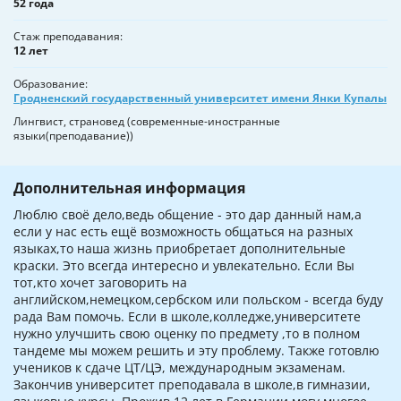
52 года
Стаж преподавания
12 лет
Образование
Гродненский государственный университет имени Янки Купалы
Лингвист, страновед (современные-иностранные
языки(преподавание))
Дополнительная информация
Люблю своё дело,ведь общение - это дар данный нам,а
если у нас есть ещё возможность общаться на разных
языках,то наша жизнь приобретает дополнительные
краски. Это всегда интересно и увлекательно. Если Вы
тот,кто хочет заговорить на
английском,немецком,сербском или польском - всегда буду
рада Вам помочь. Если в школе,колледже,университете
нужно улучшить свою оценку по предмету ,то в полном
тандеме мы можем решить и эту проблему. Также готовлю
учеников к сдаче ЦТ/ЦЭ, международным экзаменам.
Закончив университет преподавала в школе,в гимназии,