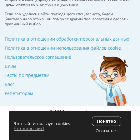
предложения по стоимости и условиям
Если вам удалось найти подходящего специалиста, будем
благодарны за отзыв - он поможет другим пользователям сделать
правильный выбор.
Политика в отношении обработки персональных данных
Политика в отношении использования файлов cookie
Пользовательское соглашение
ВУЗы
Тесты по предметам
Блог
Репетиторам
© 2026 Училкин.by
Понятно
Рейтинг 5.0
(120 отзывов)
Этот сайт использует cookies
Что это значит?
Отказаться
Разработка сайта
ZmitroC.by
™