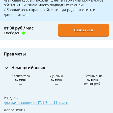
языковые курсы. Прожив 12 лет в Германии могу многое
объяснить и "знаю много подводных камней".
Обращайтесь,спрашивайте, всегда рада ответить и
договориться.
от 30 руб / час
Связаться
Свободен
Предметы
Немецкий язык
У репетитора
У ученика
Дистанционно
60 мин
:
60 мин
:
60 мин
:
—
—
от
30
руб.
Разделы
для начинающих
,
ЦТ
,
ЦЭ за 11 класс
Дополнения