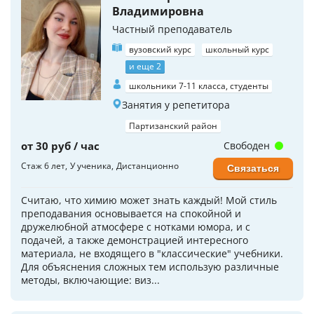
Владимировна
Частный преподаватель
вузовский курс
школьный курс
и еще 2
школьники 7-11 класса, студенты
Занятия у репетитора
Партизанский район
от 30 руб / час
Свободен
Стаж 6 лет
У ученика
Дистанционно
Связаться
Считаю, что химию может знать каждый! Мой стиль
преподавания основывается на спокойной и
дружелюбной атмосфере с нотками юмора, и с
подачей, а также демонстрацией интересного
материала, не входящего в "классические" учебники.
Для объяснения сложных тем использую различные
методы, включающие: виз...