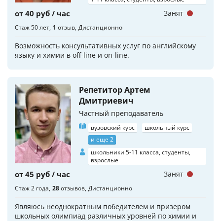
от 40 руб / час
Занят
Стаж 50 лет
1
отзыв
Дистанционно
Возможность консультативных услуг по английскому
языку и химии в off-line и on-line.
Репетитор Артем
Дмитриевич
Частный преподаватель
вузовский курс
школьный курс
и еще 2
школьники 5-11 класса, студенты,
взрослые
от 45 руб / час
Занят
Стаж 2 года
28
отзывов
Дистанционно
Являюсь неоднократным победителем и призером
школьных олимпиад различных уровней по химии и