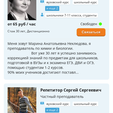
вузовский курс
школьный курс
и еще 2
школьники 7-11 класса, студенты
от 65 руб / час
Свободен
Стаж 30 лет
Дистанционно
Связаться
Меня зовут Марина Анатольевна Неклюдова, я
преподаватель по химии и биологии.
⠀⠀⠀⠀⠀⠀⠀⠀⠀ Вот уже 30 лет я успешно занимаюсь
коррекцией знаний по предметам для школьников,
подготовкой в ВУЗы и к экзамена ЕГЭ, ДВИ и ОГЭ,
помощью студентам 1-2 курсов. ⠀⠀⠀⠀⠀⠀⠀⠀⠀
90% моих учеников достигают поставл...
Репетитор Сергей Сергеевич
Частный преподаватель
вузовский курс
школьный курс
и еще 2