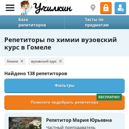
База
Тесты по
репетиторов
предметам
Репетиторы по химии вузовский
курс в Гомеле
Химия
вузовский курс
Найдено
138 репетиторов
Фильтры
БЕСПЛАТНО!
Помогите подобрать репетитора
Репетитор Мария Юрьевна
Частный преподаватель