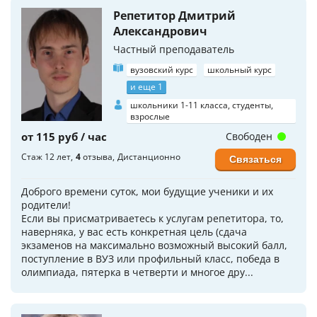
Репетитор Дмитрий
Александрович
Частный преподаватель
вузовский курс
школьный курс
и еще 1
школьники 1-11 класса, студенты,
взрослые
от 115 руб / час
Свободен
Стаж 12 лет
4
отзыва
Дистанционно
Связаться
Доброго времени суток, мои будущие ученики и их
родители!
Если вы присматриваетесь к услугам репетитора, то,
наверняка, у вас есть конкретная цель (сдача
экзаменов на максимально возможный высокий балл,
поступление в ВУЗ или профильный класс, победа в
олимпиада, пятерка в четверти и многое дру...