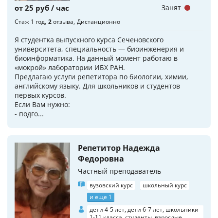
от 25 руб / час
Занят
Стаж 1 год
2
отзыва
Дистанционно
Я студентка выпускного курса Сеченовского
университета, специальность — биоинженерия и
биоинформатика. На данный момент работаю в
«мокрой» лаборатории ИБХ РАН.
Предлагаю услуги репетитора по биологии, химии,
английскому языку. Для школьников и студентов
первых курсов.
Если Вам нужно:
- подго...
Репетитор Надежда
Федоровна
Частный преподаватель
вузовский курс
школьный курс
и еще 1
дети 4-5 лет, дети 6-7 лет, школьники
1-11 класса, студенты, взрослые