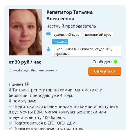
Репетитор Татьяна
Алексеевна
Частный преподаватель
вузовский курс
школьный курс
и еще 2
школьники 6-11 класса, студенты,
взрослые
от 30 руб / час
Свободен
Стаж 4 года
Дистанционно
Связаться
Привет 👋
Я Татьяна, репетитор по химии, математике и
биологии, преподаю уже 4 года.
Я помогу вам:
✅️ Подготовиться к олимпиадам по химии и поступить
в вуз мечты БВИ, минуя конкурсные списки или
получить льготу 100 баллов.
✅️ Подготовиться в ЕГЭ, ОГЭ, ДВИ.
✅️ Повысить успеваемость, подготов...