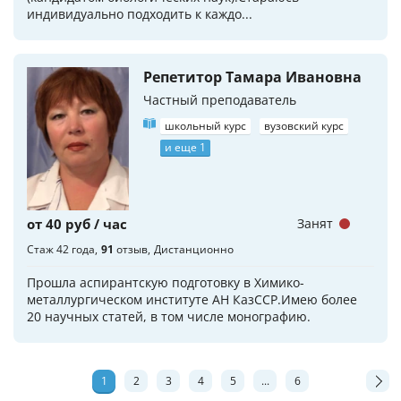
индивидуально подходить к каждо...
Репетитор Тамара Ивановна
Частный преподаватель
школьный курс
вузовский курс
и еще 1
от 40 руб / час
Занят
Стаж 42 года
91
отзыв
Дистанционно
Прошла аспирантскую подготовку в Химико-
металлургическом институте АН КазССР.Имею более
20 научных статей, в том числе монографию.
1
2
3
4
5
...
6