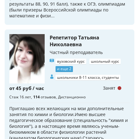
результаты 88, 90, 91 балл), также к ОГЭ, олимпиадам
(были призеры Всероссийской олимпиады по
математике и физи...
Репетитор Татьяна
Николаевна
Частный преподаватель
вузовский курс
школьный курс
и еще 2
школьники 8-11 класса, студенты
от 45 руб / час
Занят
Стаж 16 лет
114
отзывов
Дистанционно
Приглашаю всех желающих на мои дополнительные
занятия по химии и биологии.Имею высшее
педагогическое образование (специальность "химия и
биология"), а в настоящее время являюсь ученым-
биохимиком в области физиологии растений
(кандидатом биологических наук).Стараюсь