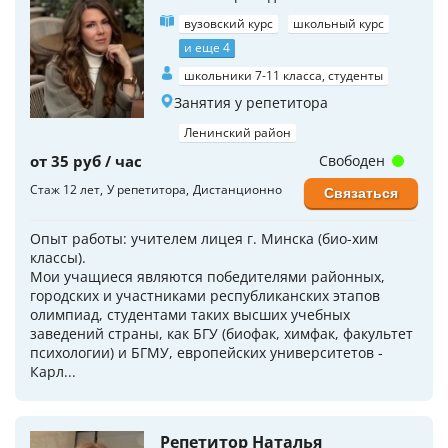
вузовский курс
школьный курс
и еще 4
школьники 7-11 класса, студенты
Занятия у репетитора
Ленинский район
от 35 руб / час
Свободен
Стаж 12 лет
У репетитора
Дистанционно
Связаться
Опыт работы: учителем лицея г. Минска (био-хим
классы).
Мои учащиеся являются победителями районных,
городских и участниками республиканских этапов
олимпиад, студентами таких высших учебных
заведений страны, как БГУ (биофак, химфак, факультет
психологии) и БГМУ, европейских университетов -
Карл...
Репетитор Наталья