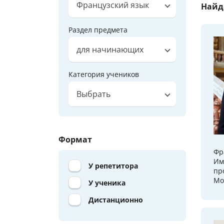
Французский язык
Найд
Раздел предмета
для начинающих
Категория учеников
Выбрать
Формат
Фр
Им
У репетитора
пр
Мо
У ученика
Дистанционно