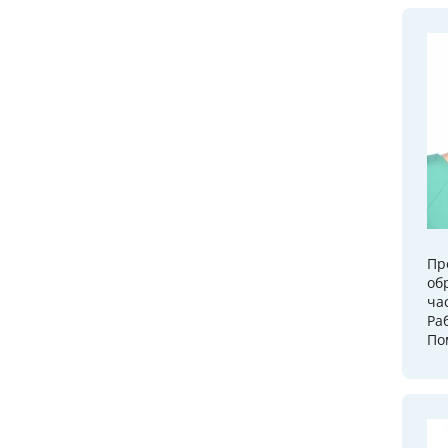
Пр
об
ча
Ра
По