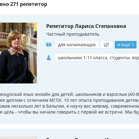
ено
271 репетитор
Репетитор Лариса Степановна
Частный преподаватель
для начинающих
ЦТ
и еще 1
школьники 1-11 класса, студенты, вз
анцузский язык онлайн для детей, школьников и взрослых (A0-B
ея диплом с отличием МГЛУ, 10 лет опыта преподавания детям
ожив несколько лет в Бельгии, я научу вас живому, современно
я цель - чтобы вы начали говорить с первой же встречи. Мы бу