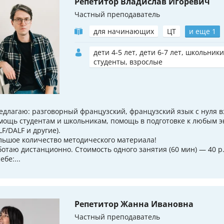
Репетитор Владислав Игоревич
Частный преподаватель
для начинающих
ЦТ
и еще 1
дети 4-5 лет, дети 6-7 лет, школьники
студенты, взрослые
едлагаю: разговорный французский, французский язык с нуля в
мощь студентам и школьникам, помощь в подготовке к любым э
LF/DALF и другие).
льшое количество методического материала!
ботаю дистанционно. Стоимость одного занятия (60 мин) — 40 р
ебе:...
Репетитор Жанна Ивановна
Частный преподаватель