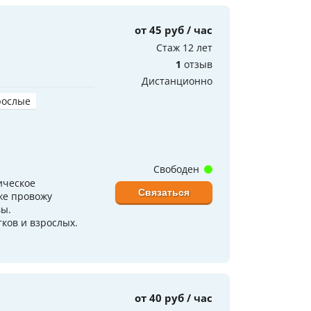
от 45 руб / час
Стаж 12 лет
1
отзыв
Дистанционно
рослые
Свободен
ическое
Связаться
же провожу
вы.
ков и взрослых.
от 40 руб / час