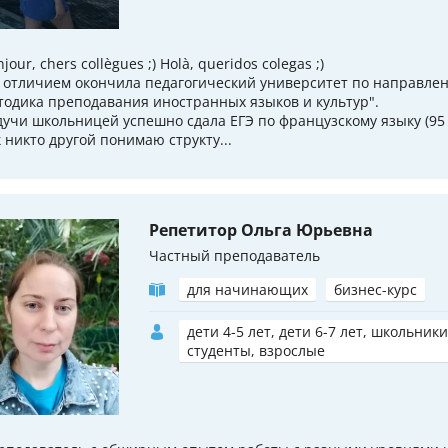
jour, chers collègues ;) Holà, queridos colegas ;)
с отличием окончила педагогический университет по направле
тодика преподавания иностранных языков и культур".
дучи школьницей успешно сдала ЕГЭ по французскому языку (95 
к никто другой понимаю структу...
Репетитор Ольга Юрьевна
Частный преподаватель
для начинающих
бизнес-курс
дети 4-5 лет, дети 6-7 лет, школьники
студенты, взрослые