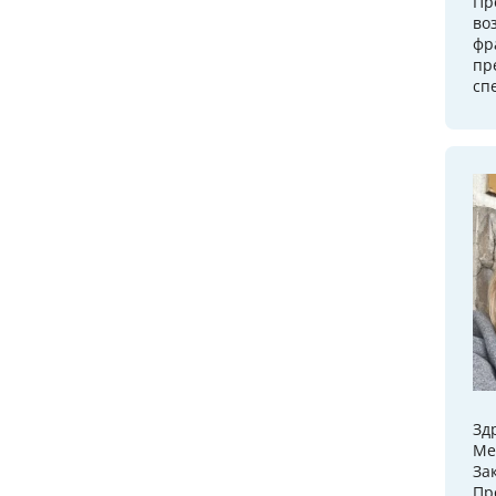
Пр
во
фр
пр
сп
Зд
Ме
За
Пр