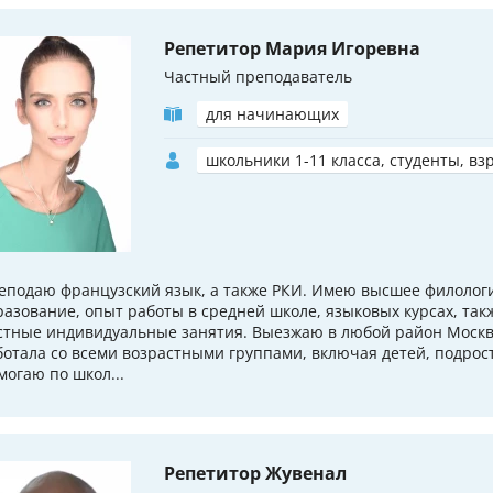
Репетитор Мария Игоревна
Частный преподаватель
для начинающих
школьники 1-11 класса, студенты, вз
еподаю французский язык, а также РКИ. Имею высшее филолог
разование, опыт работы в средней школе, языковых курсах, так
стные индивидуальные занятия. Выезжаю в любой район Моск
ботала со всеми возрастными группами, включая детей, подрост
могаю по школ...
Репетитор Жувенал