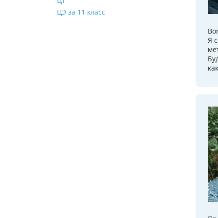
ЦТ
ЦЭ за 11 класс
Bon
Я 
ме
Бу
ка