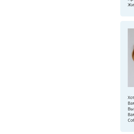
Жи
Хо
Ва
Вы
Ва
Со