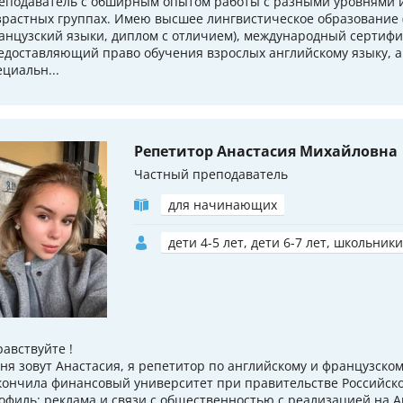
еподаватель с обширным опытом работы с разными уровнями и
зрастных группах. Имею высшее лингвистическое образование 
анцузский языки, диплом с отличием), международный сертифи
едоставляющий право обучения взрослых английскому языку, а
ециальн...
Репетитор Анастасия Михайловна
Частный преподаватель
для начинающих
дети 4-5 лет, дети 6-7 лет, школьники
равствуйте !
ня зовут Анастасия, я репетитор по английскому и французском
кончила финансовый университет при правительстве Российск
офиль: реклама и связи с общественностью с реализацией на А