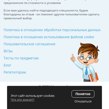
предложения по стоимости и условиям
Если вам удалось найти подходящего специалиста, будем
благодарны за отзыв - он поможет другим пользователям сделать
правильный выбор.
Политика в отношении обработки персональных данных
Политика в отношении использования файлов cookie
Пользовательское соглашение
ВУЗы
Тесты по предметам
Блог
Репетиторам
© 2026 Училкин.by
Понятно
Рейтинг 5.0
(120 отзывов)
Этот сайт использует cookies
Что это значит?
Отказаться
Разработка сайта
ZmitroC.by
™