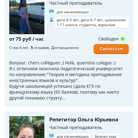
Частный преподаватель
для начинающих
дети 4-5 лет, дети 6-7 лет, школьники
1-11 класса, студенты, взрослые
от 75 руб / час
Свободен
Стаж 6 лет
5
отзывов
Дистанционно
Связаться
Bonjour, chers collègues ;) Holà, queridos colegas ;)
Я с отличием окончила педагогический университет
по направлению "Теория и методика преподавания
иностранных языков и культур".
Будучи школьницей успешно сдала ЕГЭ по
французскому языку (95 баллов), поэтому как никто
другой понимаю структу...
Репетитор Ольга Юрьевна
Частный преподаватель
для начинающих
бизнес-курс