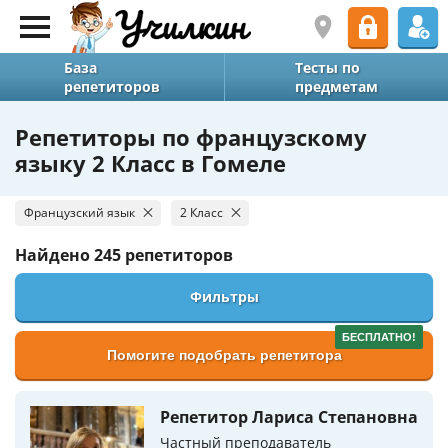
База
Тесты по
репетиторов
предметам
Репетиторы по французскому
языку 2 Класс в Гомеле
Французский язык
2 Класс
Найдено
245 репетиторов
Фильтры
БЕСПЛАТНО!
Помогите подобрать репетитора
Репетитор Лариса Степановна
Частный преподаватель