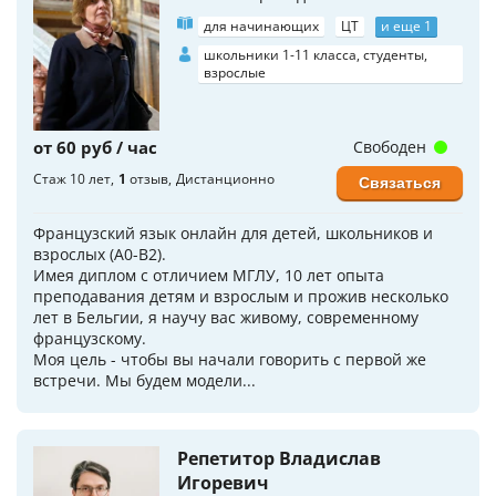
для начинающих
ЦТ
и еще 1
школьники 1-11 класса, студенты,
взрослые
от 60 руб / час
Свободен
Стаж 10 лет
1
отзыв
Дистанционно
Связаться
Французский язык онлайн для детей, школьников и
взрослых (A0-B2).
Имея диплом с отличием МГЛУ, 10 лет опыта
преподавания детям и взрослым и прожив несколько
лет в Бельгии, я научу вас живому, современному
французскому.
Моя цель - чтобы вы начали говорить с первой же
встречи. Мы будем модели...
Репетитор Владислав
Игоревич