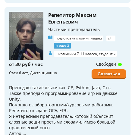
Репетитор Максим
Евгеньевич
Частный преподаватель
подготовка к олимпиадам
c++
и еще 2
школьники 7-11 класса, студенты
от 30 руб / час
Свободен
Стаж 6 лет
Дистанционно
Связаться
Преподаю такие языки как: C#, Python, Java, C++.
Также преподаю программирование игр на движке
Unity.
Помогаю с лабораторными/курсовыми работами.
Репетитор к сдаче ОГЭ, ЕГЭ.
Я интересный преподаватель, который объяснит
сложные вещи простыми словами. Имею большой
практический опыт.
Автор ...