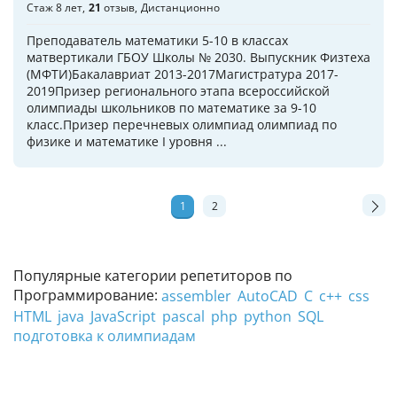
Стаж 8 лет
21
отзыв
Дистанционно
Преподаватель математики 5-10 в классах
матвертикали ГБОУ Школы № 2030. Выпускник Физтеха
(МФТИ)Бакалавриат 2013-2017Магистратура 2017-
2019Призер регионального этапа всероссийской
олимпиады школьников по математике за 9-10
класс.Призер перечневых олимпиад олимпиад по
физике и математике I уровня ...
1
2
Популярные категории репетиторов по
Программирование:
assembler
AutoCAD
C
c++
css
HTML
java
JavaScript
pascal
php
python
SQL
подготовка к олимпиадам