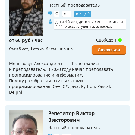
Частный преподаватель
C
c++
и еще 9
дети 4-5 лет, дети 6-7 лет, школьники
4-11 класса, студенты, взрослые
от 60 руб / час
Свободен
Стаж 5 лет
1
отзыв
Дистанционно
Связаться
Меня зовут Александр и я — IT-специалист
и преподаватель. В 2020 году начал преподавать
программирование и информатику.
Помогу разобраться вам с языками
программирования: С++, C#, Java, Python, Pascal,
Delphi.
Репетитор Виктор
Викторович
Частный преподаватель