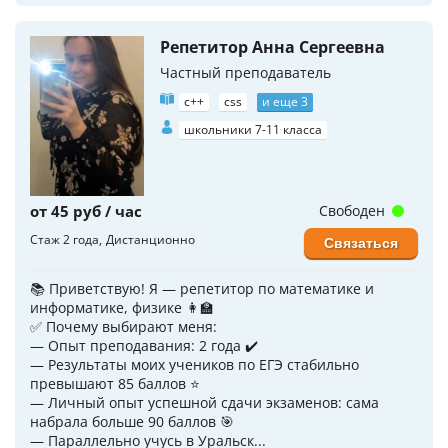
Репетитор Анна Сергеевна
Частный преподаватель
c++
css
и еще 3
школьники 7-11 класса
от 45 руб / час
Свободен
Стаж 2 года
Дистанционно
Связаться
📚 Приветствую! Я — репетитор по математике и
информатике, физике 👩‍🏫
✅ Почему выбирают меня:
— Опыт преподавания: 2 года ✔️
— Результаты моих учеников по ЕГЭ стабильно
превышают 85 баллов ⭐️
— Личный опыт успешной сдачи экзаменов: сама
набрала больше 90 баллов 🎯
— Параллельно учусь в Уральск...