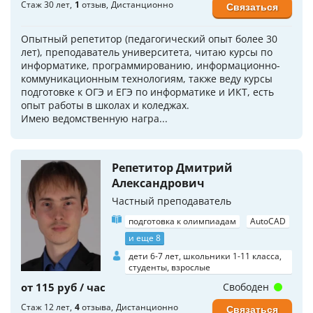
Стаж 30 лет
1
отзыв
Дистанционно
Связаться
Опытный репетитор (педагогический опыт более 30
лет), преподаватель университета, читаю курсы по
информатике, программированию, информационно-
коммуникационным технологиям, также веду курсы
подготовке к ОГЭ и ЕГЭ по информатике и ИКТ, есть
опыт работы в школах и коледжах.
Имею ведомственную награ...
Репетитор Дмитрий
Александрович
Частный преподаватель
подготовка к олимпиадам
AutoCAD
и еще 8
дети 6-7 лет, школьники 1-11 класса,
студенты, взрослые
от 115 руб / час
Свободен
Стаж 12 лет
4
отзыва
Дистанционно
Связаться