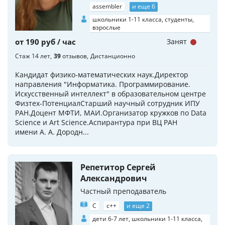
assembler
и еще 6
школьники 1-11 класса, студенты,
взрослые
от 190 руб / час
Занят
Стаж 14 лет
39
отзывов
Дистанционно
Кандидат физико-математических наук.Директор
направления "Информатика. Программирование.
Искусственный интеллект" в образовательном центре
Физтех-ПотенциалСтарший научный сотрудник ИПУ
РАН.Доцент МФТИ, МАИ.Организатор кружков по Data
Science и Art Science.Аспирантура при ВЦ РАН
имени А. А. Дородн...
Репетитор Сергей
Александрович
Частный преподаватель
C
c++
и еще 2
дети 6-7 лет, школьники 1-11 класса,