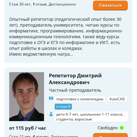
Стаж 30 лет
1
отзыв
Дистанционно
Связаться
Опытный репетитор (педагогический опыт более 30
лет), преподаватель университета, читаю курсы по
информатике, программированию, информационно-
коммуникационным технологиям, также веду курсы
подготовке к ОГЭ и ЕГЭ по информатике и ИКТ, есть
опыт работы в школах и коледжах.
Имею ведомственную награ...
Репетитор Дмитрий
Александрович
Частный преподаватель
подготовка к олимпиадам
AutoCAD
и еще 8
дети 6-7 лет, школьники 1-11 класса,
студенты, взрослые
от 115 руб / час
Свободен
Стаж 12 лет
4
отзыва
Дистанционно