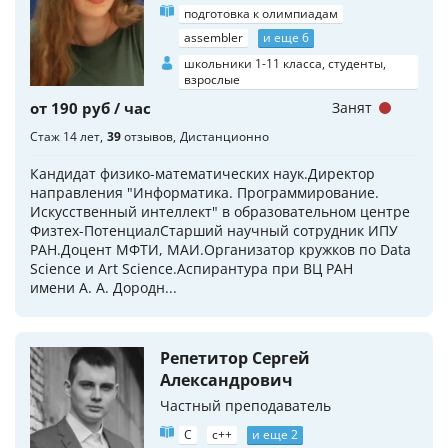
подготовка к олимпиадам
assembler
и еще 6
школьники 1-11 класса, студенты,
взрослые
от 190 руб / час
Занят
Стаж 14 лет
39
отзывов
Дистанционно
Кандидат физико-математических наук.Директор
направления "Информатика. Программирование.
Искусственный интеллект" в образовательном центре
Физтех-ПотенциалСтарший научный сотрудник ИПУ
РАН.Доцент МФТИ, МАИ.Организатор кружков по Data
Science и Art Science.Аспирантура при ВЦ РАН
имени А. А. Дородн...
Репетитор Сергей
Александрович
Частный преподаватель
C
c++
и еще 2