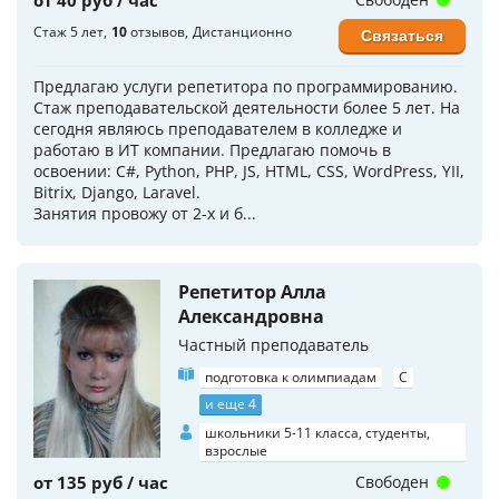
от 40 руб / час
Стаж 5 лет
10
отзывов
Дистанционно
Связаться
Предлагаю услуги репетитора по программированию.
Стаж преподавательской деятельности более 5 лет. На
сегодня являюсь преподавателем в колледже и
работаю в ИТ компании. Предлагаю помочь в
освоении: C#, Python, PHP, JS, HTML, CSS, WordPress, YII,
Bitrix, Django, Laravel.
Занятия провожу от 2-х и б...
Репетитор Алла
Александровна
Частный преподаватель
подготовка к олимпиадам
C
и еще 4
школьники 5-11 класса, студенты,
взрослые
от 135 руб / час
Свободен