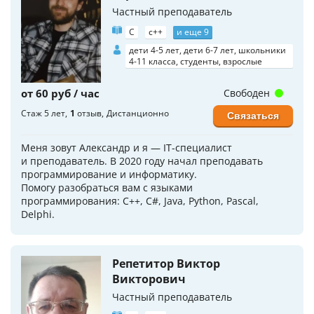
Частный преподаватель
C
c++
и еще 9
дети 4-5 лет, дети 6-7 лет, школьники
4-11 класса, студенты, взрослые
от 60 руб / час
Свободен
Стаж 5 лет
1
отзыв
Дистанционно
Связаться
Меня зовут Александр и я — IT-специалист
и преподаватель. В 2020 году начал преподавать
программирование и информатику.
Помогу разобраться вам с языками
программирования: С++, C#, Java, Python, Pascal,
Delphi.
Репетитор Виктор
Викторович
Частный преподаватель