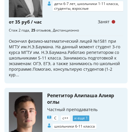
дети 6-7 лет, школьники 1-11 класса,
студенты, взрослые
от 35 руб / час
Занят
Стаж 2 года
25
отзывов
Дистанционно
Окончил физико-математический лицей №1581 при
МГТУ им.Н.Э.Баумана. На данный момент студент 3-го
курса МГТУ им. Н.Э.Баумана.Работаю репетитором со
школьниками 5-11 класса. Занимаюсь подготовкой к
экзаменам: ОГЭ, ЕГЭ, а также занимаюсь по школьной
программе.Помогаю, консультирую студентов (1-2
кур...
Репетитор Алипаша Алияр
оглы
Частный преподаватель
C
c++
и еще 1
школьники 6-11 класса