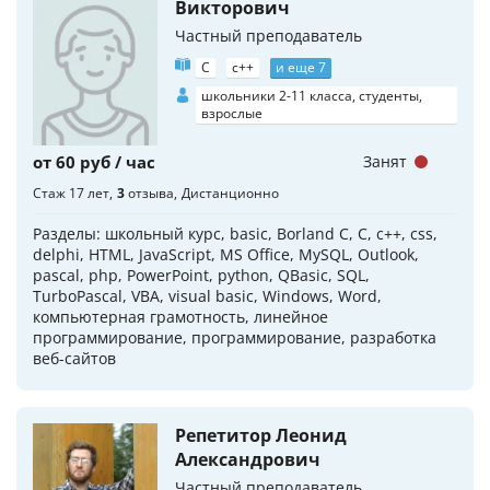
Викторович
Частный преподаватель
C
c++
и еще 7
школьники 2-11 класса, студенты,
взрослые
от 60 руб / час
Занят
Стаж 17 лет
3
отзыва
Дистанционно
Разделы: школьный курс, basic, Borland C, C, c++, css,
delphi, HTML, JavaScript, MS Office, MySQL, Outlook,
pascal, php, PowerPoint, python, QBasic, SQL,
TurboPascal, VBA, visual basic, Windows, Word,
компьютерная грамотность, линейное
программирование, программирование, разработка
веб-сайтов
Репетитор Леонид
Александрович
Частный преподаватель