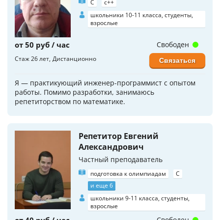
C
c++
школьники 10-11 класса, студенты,
взрослые
от 50 руб / час
Свободен
Стаж 26 лет
Дистанционно
Связаться
Я — практикующий инженер-программист с опытом
работы. Помимо разработки, занимаюсь
репетиторством по математике.
Репетитор Евгений
Александрович
Частный преподаватель
подготовка к олимпиадам
C
и еще 6
школьники 9-11 класса, студенты,
взрослые
Свободен