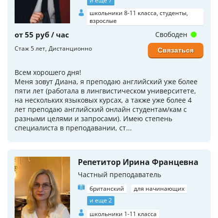
и еще 7
школьники 8-11 класса, студенты,
взрослые
от 55 руб / час
Свободен
Стаж 5 лет
Дистанционно
Связаться
Всем хорошего дня!
Меня зовут Диана, я преподаю английский уже более
пяти лет (работала в лингвистическом университете,
на нескольких языковых курсах, а также уже более 4
лет преподаю английский онлайн студентам/кам с
разными целями и запросами). Имею степень
специалиста в преподавании, ст...
Репетитор Ирина Францевна
Частный преподаватель
британский
для начинающих
и еще 2
школьники 1-11 класса