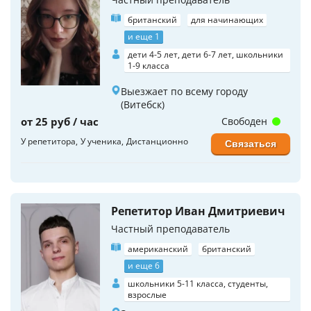
британский
для начинающих
и еще 1
дети 4-5 лет, дети 6-7 лет, школьники
1-9 класса
Выезжает по всему городу
(Витебск)
от 25 руб / час
Свободен
У репетитора
У ученика
Дистанционно
Связаться
Репетитор Иван Дмитриевич
Частный преподаватель
американский
британский
и еще 6
школьники 5-11 класса, студенты,
взрослые