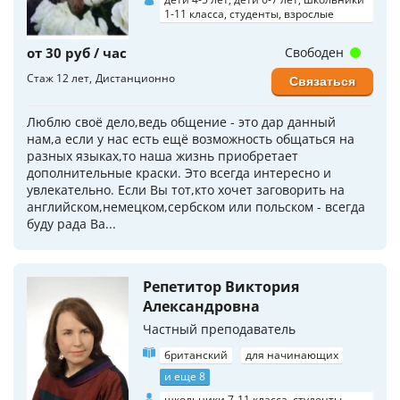
1-11 класса, студенты, взрослые
от 30 руб / час
Свободен
Стаж 12 лет
Дистанционно
Связаться
Люблю своё дело,ведь общение - это дар данный
нам,а если у нас есть ещё возможность общаться на
разных языках,то наша жизнь приобретает
дополнительные краски. Это всегда интересно и
увлекательно. Если Вы тот,кто хочет заговорить на
английском,немецком,сербском или польском - всегда
буду рада Ва...
Репетитор Виктория
Александровна
Частный преподаватель
британский
для начинающих
и еще 8
школьники 7-11 класса, студенты,