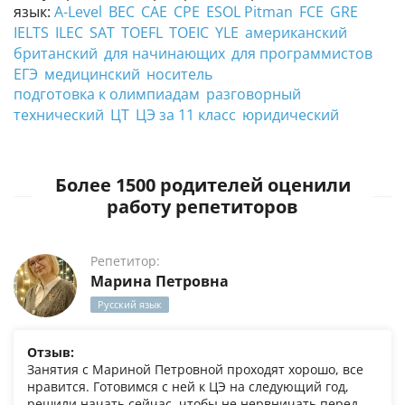
язык:
A-Level
BEC
CAE
CPE
ESOL Pitman
FCE
GRE
IELTS
ILEC
SAT
TOEFL
TOEIC
YLE
американский
британский
для начинающих
для программистов
ЕГЭ
медицинский
носитель
подготовка к олимпиадам
разговорный
технический
ЦТ
ЦЭ за 11 класс
юридический
Более 1500 родителей оценили
работу репетиторов
Репетитор:
Марина Петровна
Русский язык
Отзыв:
Занятия с Мариной Петровной проходят хорошо, все
нравится. Готовимся с ней к ЦЭ на следующий год,
решили начать сейчас, чтобы не нервничать перед