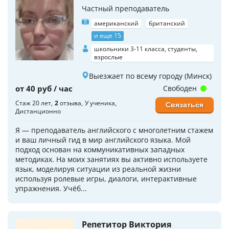
Частный преподаватель
американский
британский
и еще 15
школьники 3-11 класса, студенты,
взрослые
Выезжает по всему городу (Минск)
от 40 руб / час
Свободен
Стаж 20 лет
2
отзыва
У ученика
Связаться
Дистанционно
Я — преподаватель английского с многолетним стажем
и ваш личный гид в мир английского языка. Мой
подход основан на коммуникативных западных
методиках. На моих занятиях вы активно используете
язык, моделируя ситуации из реальной жизни
используя ролевые игры, диалоги, интерактивные
упражнения. Учёб...
Репетитор Виктория