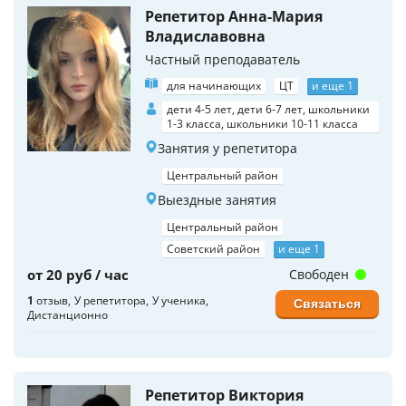
Репетитор Анна-Мария
Владиславовна
Частный преподаватель
для начинающих
ЦТ
и еще 1
дети 4-5 лет, дети 6-7 лет, школьники
1-3 класса, школьники 10-11 класса
Занятия у репетитора
Центральный район
Выездные занятия
Центральный район
Советский район
и еще 1
от 20 руб / час
Свободен
1
отзыв
У репетитора
У ученика
Связаться
Дистанционно
Репетитор Виктория