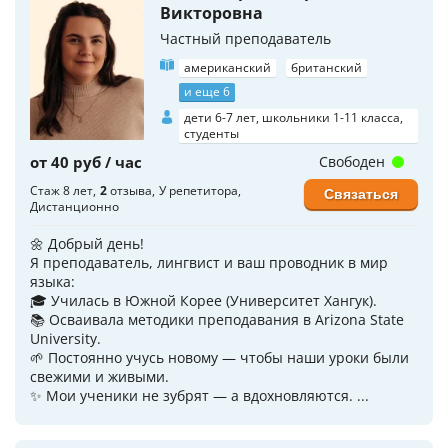
Викторовна
Частный преподаватель
американский
британский
и еще 6
дети 6-7 лет, школьники 1-11 класса,
студенты
от 40 руб / час
Свободен
Стаж 8 лет
2
отзыва
У репетитора
Связаться
Дистанционно
🌼 Добрый день!
Я преподаватель, лингвист и ваш проводник в мир
языка:
🎓 Училась в Южной Корее (Университет Хангук).
📚 Осваивала методики преподавания в Arizona State
University.
🌱 Постоянно учусь новому — чтобы наши уроки были
свежими и живыми.
✨ Мои ученики не зубрят — а вдохновляются. ...