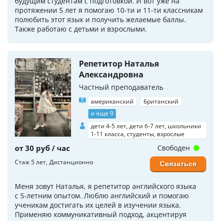
будущим студентам с подготовкой. И вот уже на
протяжении 5 лет я помогаю 10-ти и 11-ти классникам
полюбить этот язык и получить желаемые баллы.
Также работаю с детьми и взрослыми.
Репетитор Наталья
Александровна
Частный преподаватель
американский
британский
и еще 9
дети 4-5 лет, дети 6-7 лет, школьники
1-11 класса, студенты, взрослые
от 30 руб / час
Свободен
Стаж 5 лет
Дистанционно
Связаться
Меня зовут Наталья, я репетитор английского языка
с 5-летним опытом. Люблю английский и помогаю
ученикам достигать их целей в изучении языка.
Применяю коммуникативный подход, акцентируя