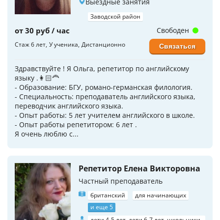
Выездные занятия
Заводской район
от 30 руб / час
Свободен
Стаж 6 лет
У ученика
Дистанционно
Связаться
Здравствуйте ! Я Ольга, репетитор по английскому
языку .👩🏻‍🦰
- Образование: БГУ, романо-германская филология.
- Специальность: преподаватель английского языка,
переводчик английского языка.
- Опыт работы: 5 лет учителем английского в школе.
- Опыт работы репетитором: 6 лет .
Я очень люблю с...
Репетитор Елена Викторовна
Частный преподаватель
британский
для начинающих
и еще 5
дети 4-5 лет, дети 6-7 лет, школьники