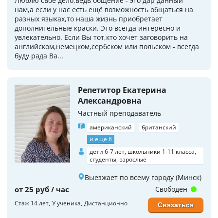
Люблю своё дело,ведь общение - это дар данный
нам,а если у нас есть ещё возможность общаться на
разных языках,то наша жизнь приобретает
дополнительные краски. Это всегда интересно и
увлекательно. Если Вы тот,кто хочет заговорить на
английском,немецком,сербском или польском - всегда
буду рада Ва...
Репетитор Екатерина
Александровна
Частный преподаватель
американский
британский
и еще 8
дети 6-7 лет, школьники 1-11 класса,
студенты, взрослые
Выезжает по всему городу (Минск)
от 25 руб / час
Свободен
Стаж 14 лет
У ученика
Дистанционно
Связаться