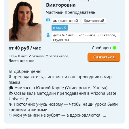
Викторовна
Частный преподаватель
американский
британский
и еще 6
дети 6-7 лет, школьники 1-11 класса,
студенты
от 40 руб / час
Свободен
Стаж 8 лет
2
отзыва
У репетитора
Связаться
Дистанционно
🌼 Добрый день!
Я преподаватель, лингвист и ваш проводник в мир
языка:
🎓 Училась в Южной Корее (Университет Хангук).
📚 Осваивала методики преподавания в Arizona State
University.
🌱 Постоянно учусь новому — чтобы наши уроки были
свежими и живыми.
✨ Мои ученики не зубрят — а вдохновляются. ...