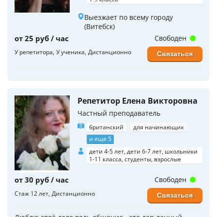
Выезжает по всему городу
(Витебск)
от 25 руб / час
Свободен
У репетитора
У ученика
Дистанционно
Связаться
Репетитор Елена Викторовна
Частный преподаватель
британский
для начинающих
и еще 5
дети 4-5 лет, дети 6-7 лет, школьники
1-11 класса, студенты, взрослые
от 30 руб / час
Свободен
Стаж 12 лет
Дистанционно
Связаться