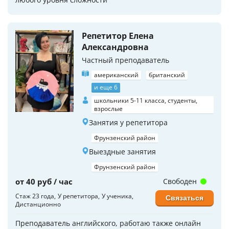
Репетитор Елена
Александровна
Частный преподаватель
американский
британский
и еще 6
школьники 5-11 класса, студенты,
взрослые
Занятия у репетитора
Фрунзенский район
Выездные занятия
Фрунзенский район
от 40 руб / час
Свободен
Стаж 23 года
У репетитора
У ученика
Связаться
Дистанционно
Преподаватель английского, работаю также онлайн