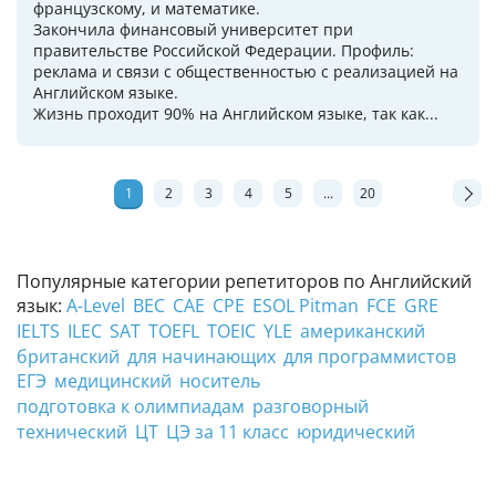
французскому, и математике.
Закончила финансовый университет при
правительстве Российской Федерации. Профиль:
реклама и связи с общественностью с реализацией на
Английском языке.
Жизнь проходит 90% на Английском языке, так как...
1
2
3
4
5
...
20
Популярные категории репетиторов по Английский
язык:
A-Level
BEC
CAE
CPE
ESOL Pitman
FCE
GRE
IELTS
ILEC
SAT
TOEFL
TOEIC
YLE
американский
британский
для начинающих
для программистов
ЕГЭ
медицинский
носитель
подготовка к олимпиадам
разговорный
технический
ЦТ
ЦЭ за 11 класс
юридический