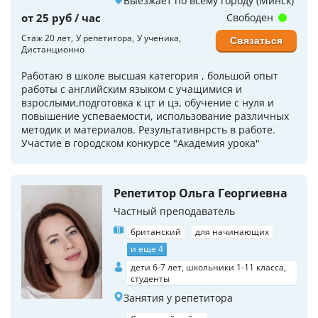
Выезжает по всему городу (Минск)
от 25 руб / час
Свободен
Стаж 20 лет
У репетитора
У ученика
Связаться
Дистанционно
Работаю в школе высшая категория , большой опыт
работы с английским языком с учащимися и
взрослыми,подготовка к цт и цэ, обучение с нуля и
повышение успеваемости, использование различных
методик и материалов. Результативнрсть в работе.
Участие в городском конкурсе "Академия урока"
Репетитор Ольга Георгиевна
Частный преподаватель
британский
для начинающих
и еще 4
дети 6-7 лет, школьники 1-11 класса,
студенты
Занятия у репетитора