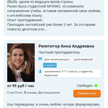
(ВШЭ), одном из ведущих вузов страны.
Ранее была студенткой МГИМО, но изменила
направление учебы, оставив неизменной свою любовь
к английскому языку.
Опыт преподавания:
Преподаю английский уже более 3 лет. За это время
помогла десяткам уче...
Репетитор Анна Андреевна
Частный преподаватель
для начинающих
разговорный
и еще 4
школьники 5-11 класса, студенты,
взрослые
от 95 руб / час
Свободен
Стаж 8 лет
3
отзыва
Дистанционно
Связаться
Как переводчик, я очень люблю четкую формулировку