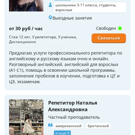
школьники 3-11 класса, студенты,
взрослые
Выездные занятия
от 30 руб / час
Свободен
Стаж 12 лет
У репетитора
У ученика
Связаться
Дистанционно
Предлагаю услуги профессионального репетитора по
английскому и русскому языкам очно и онлайн.
Разговорный английский, английский для взрослых
(А1-С1), помощь в освоении школьной программы,
заполнение пробелов в изучении, подготовка к ЦТ и
ЦЭ, экзаменам.
Репетитор Наталья
Александровна
Частный преподаватель
американский
британский
и еще 9