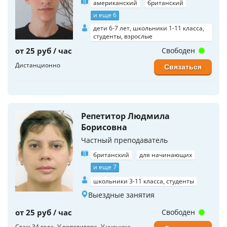
американский
британский
и еще 6
дети 6-7 лет, школьники 1-11 класса,
студенты, взрослые
от 25 руб / час
Свободен
Дистанционно
Связаться
Репетитор Людмила
Борисовна
Частный преподаватель
британский
для начинающих
и еще 7
школьники 3-11 класса, студенты
Выездные занятия
от 25 руб / час
Свободен
Стаж 34 года
У репетитора
У ученика