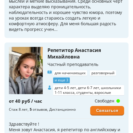
мыслей и меткие высказывания. Среди основных черт
характера выделяю проницательность,
наблюдательность и хорошее чувство юмора, поэтому
на уроках всегда стараюсь создать легкую и
комфортную атмосферу. Для меня большая радость
видеть прогресс учен...
Репетитор Анастасия
Михайловна
Частный преподаватель
для начинающих
разговорный
и еще 3
дети 4-5 лет, дети 6-7 лет, школьники
1-11 класса, студенты, взрослые
от 40 руб / час
Свободен
Стаж 8 лет
5
отзывов
Дистанционно
Связаться
Здравствуйте !
Меня зовут Анастасия, я репетитор по английскому и