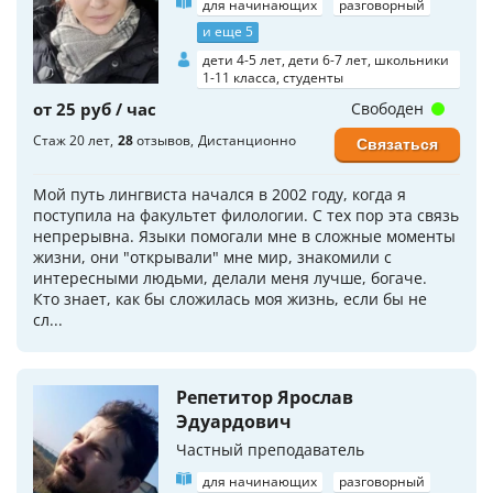
для начинающих
разговорный
и еще 5
дети 4-5 лет, дети 6-7 лет, школьники
1-11 класса, студенты
от 25 руб / час
Свободен
Стаж 20 лет
28
отзывов
Дистанционно
Связаться
Мой путь лингвиста начался в 2002 году, когда я
поступила на факультет филологии. С тех пор эта связь
непрерывна. Языки помогали мне в сложные моменты
жизни, они "открывали" мне мир, знакомили с
интересными людьми, делали меня лучше, богаче.
Кто знает, как бы сложилась моя жизнь, если бы не
сл...
Репетитор Ярослав
Эдуардович
Частный преподаватель
для начинающих
разговорный