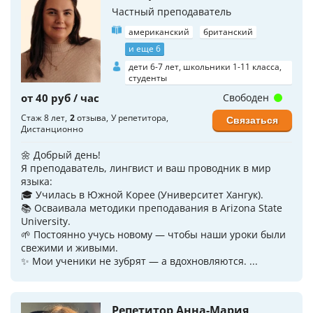
Частный преподаватель
американский
британский
и еще 6
дети 6-7 лет, школьники 1-11 класса,
студенты
от 40 руб / час
Свободен
Стаж 8 лет
2
отзыва
У репетитора
Связаться
Дистанционно
🌼 Добрый день!
Я преподаватель, лингвист и ваш проводник в мир
языка:
🎓 Училась в Южной Корее (Университет Хангук).
📚 Осваивала методики преподавания в Arizona State
University.
🌱 Постоянно учусь новому — чтобы наши уроки были
свежими и живыми.
✨ Мои ученики не зубрят — а вдохновляются. ...
Репетитор Анна-Мария