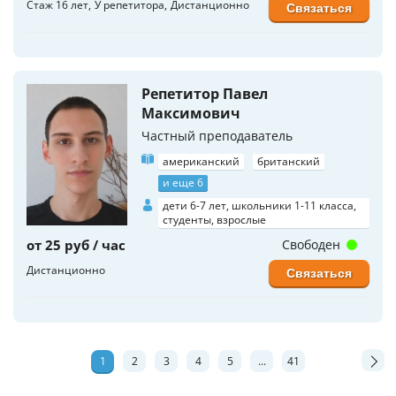
Стаж 16 лет
У репетитора
Дистанционно
Связаться
Репетитор Павел
Максимович
Частный преподаватель
американский
британский
и еще 6
дети 6-7 лет, школьники 1-11 класса,
студенты, взрослые
от 25 руб / час
Свободен
Дистанционно
Связаться
1
2
3
4
5
...
41