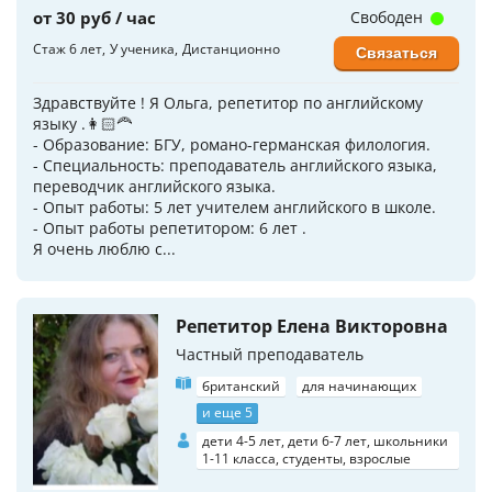
от 30 руб / час
Свободен
Стаж 6 лет
У ученика
Дистанционно
Связаться
Здравствуйте ! Я Ольга, репетитор по английскому
языку .👩🏻‍🦰
- Образование: БГУ, романо-германская филология.
- Специальность: преподаватель английского языка,
переводчик английского языка.
- Опыт работы: 5 лет учителем английского в школе.
- Опыт работы репетитором: 6 лет .
Я очень люблю с...
Репетитор Елена Викторовна
Частный преподаватель
британский
для начинающих
и еще 5
дети 4-5 лет, дети 6-7 лет, школьники
1-11 класса, студенты, взрослые