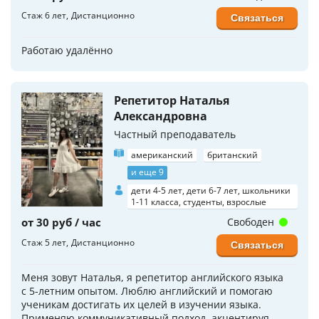
Стаж 6 лет
Дистанционно
Связаться
Работаю удалённо
Репетитор Наталья
Александровна
Частный преподаватель
американский
британский
и еще 9
дети 4-5 лет, дети 6-7 лет, школьники
1-11 класса, студенты, взрослые
от 30 руб / час
Свободен
Стаж 5 лет
Дистанционно
Связаться
Меня зовут Наталья, я репетитор английского языка
с 5-летним опытом. Люблю английский и помогаю
ученикам достигать их целей в изучении языка.
Применяю коммуникативный подход, акцентируя