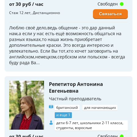
от 30 руб / час
Свободен
Стаж 12 лет
Дистанционно
Связаться
Люблю своё дело,ведь общение - это дар данный
нам,а если у нас есть ещё возможность общаться на
разных языках,то наша жизнь приобретает
дополнительные краски. Это всегда интересно и
увлекательно. Если Вы тот,кто хочет заговорить на
английском,немецком,сербском или польском - всегда
буду рада Ва...
Репетитор Антонина
Евгеньевна
Частный преподаватель
британский
для начинающих
и еще 1
дети 6-7 лет, школьники 2-11 класса,
студенты, взрослые
от 30 руб / час
Свободен