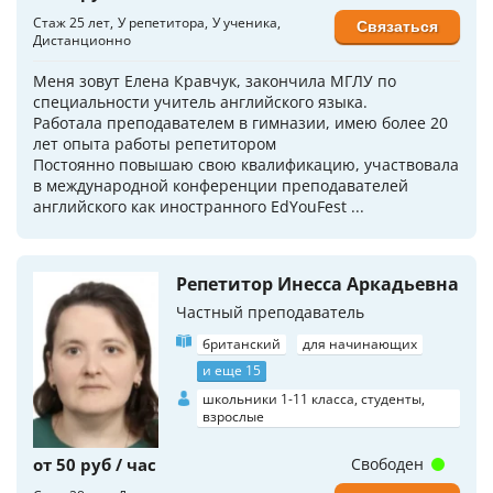
Стаж 25 лет
У репетитора
У ученика
Связаться
Дистанционно
Меня зовут Елена Кравчук, закончила МГЛУ по
специальности учитель английского языка.
Работала преподавателем в гимназии, имею более 20
лет опыта работы репетитором
Постоянно повышаю свою квалификацию, участвовала
в международной конференции преподавателей
английского как иностранного EdYouFest ...
Репетитор Инесса Аркадьевна
Частный преподаватель
британский
для начинающих
и еще 15
школьники 1-11 класса, студенты,
взрослые
от 50 руб / час
Свободен