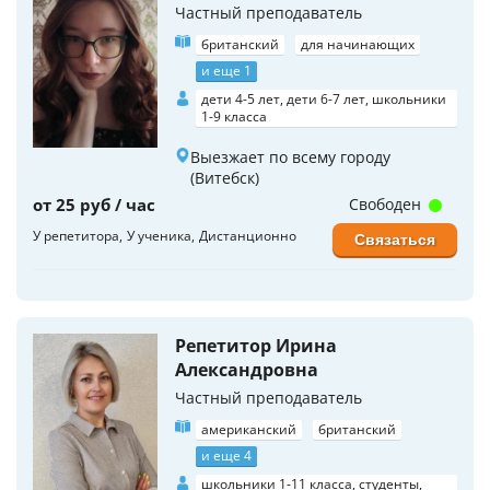
Частный преподаватель
британский
для начинающих
и еще 1
дети 4-5 лет, дети 6-7 лет, школьники
1-9 класса
Выезжает по всему городу
(Витебск)
от 25 руб / час
Свободен
У репетитора
У ученика
Дистанционно
Связаться
Репетитор Ирина
Александровна
Частный преподаватель
американский
британский
и еще 4
школьники 1-11 класса, студенты,