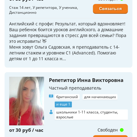
Стаж 14 лет
У репетитора
У ученика
Связаться
Дистанционно
Английский с профи: Результат, который вдохновляет!
Ваш ребенок боится уроков английского, а домашние
задания превращаются в стресс для всей семьи? Пора
это исправить! 👋
Меня зовут Ольга Садовская, я преподаватель с 14-
летним стажем и уровнем C1 (Advanced). Помогаю
детям от 1 до 11 класса н...
Репетитор Инна Викторовна
Частный преподаватель
британский
для начинающих
и еще 1
школьники 1-11 класса, студенты,
взрослые
от 30 руб / час
Свободен