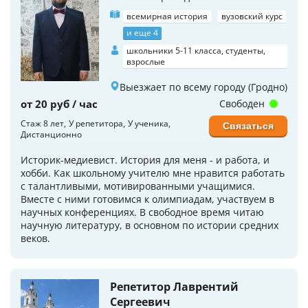
всемирная история
вузовский курс
и еще 4
школьники 5-11 класса, студенты,
взрослые
Выезжает по всему городу (Гродно)
от 20 руб / час
Свободен
Стаж 8 лет
У репетитора
У ученика
Связаться
Дистанционно
Историк-медиевист. История для меня - и работа, и
хобби. Как школьному учителю мне нравится работать
с талантливыми, мотивированными учащимися.
Вместе с ними готовимся к олимпиадам, участвуем в
научных конференциях. В свободное время читаю
научную литературу, в основном по истории средних
веков.
Репетитор Лаврентий
Сергеевич