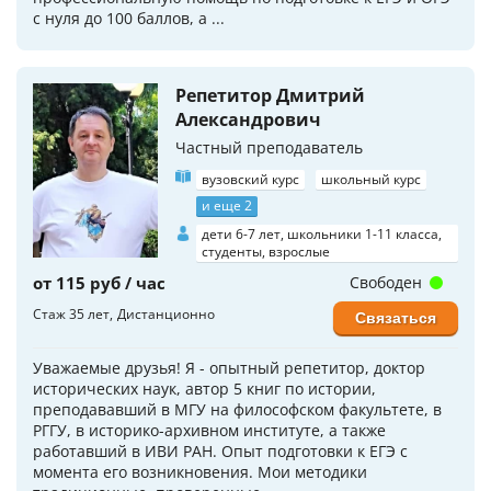
с нуля до 100 баллов, а ...
Репетитор Дмитрий
Александрович
Частный преподаватель
вузовский курс
школьный курс
и еще 2
дети 6-7 лет, школьники 1-11 класса,
студенты, взрослые
от 115 руб / час
Свободен
Стаж 35 лет
Дистанционно
Связаться
Уважаемые друзья! Я - опытный репетитор, доктор
исторических наук, автор 5 книг по истории,
преподававший в МГУ на философском факультете, в
РГГУ, в историко-архивном институте, а также
работавший в ИВИ РАН. Опыт подготовки к ЕГЭ с
момента его возникновения. Мои методики