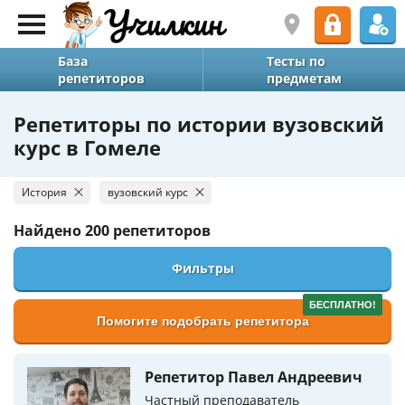
База
Тесты по
репетиторов
предметам
Репетиторы по истории вузовский
курс в Гомеле
История
вузовский курс
Найдено
200 репетиторов
Фильтры
БЕСПЛАТНО!
Помогите подобрать репетитора
Репетитор Павел Андреевич
Частный преподаватель