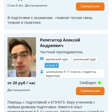
Стаж 6 лет
Дистанционно
Связаться
В подготовке к экзаменам - главное тесная связь
теории и практики.
Репетитор Алексей
Андреевич
Частный преподаватель
вузовский курс
школьный курс
и еще 2
школьники 5-11 класса, студенты,
взрослые
от 20 руб / час
Свободен
Дистанционно
Связаться
Помощь с подготовкой к ЕГЭ/ОГЭ. Беру учеников с
любым уровнем подготовки. Имеется опыт
преподавания в 5-11 классах. Автор научных статей по