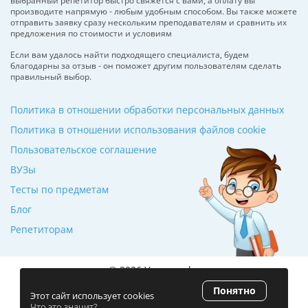
выбранный репетитор быстро свяжется с вами, а оплату вы
производите напрямую - любым удобным способом. Вы также можете
отправить заявку сразу нескольким преподавателям и сравнить их
предложения по стоимости и условиям
Если вам удалось найти подходящего специалиста, будем
благодарны за отзыв - он поможет другим пользователям сделать
правильный выбор.
Политика в отношении обработки персональных данных
Политика в отношении использования файлов cookie
Пользовательское соглашение
ВУЗы
Тесты по предметам
Блог
Репетиторам
© 2026 Училкин.by
Понятно
Рейтинг 5.0
(120 отзывов)
Этот сайт использует cookies
Что это значит?