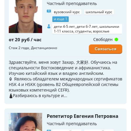
Частный преподаватель
вузовский курс
школьный курс
и еще 1
дети 4-5 лет, дети 6-7 лет, школьники
1-11 класса, студенты, взрослые
от 20 руб / час
Свободен
Стаж 2 года
Дистанционно
Связаться
Здравствуйте, меня зовут Захар, 大家好. Обучаюсь на
специальности Востоковедение и африканистика.
Изучаю китайский язык и владею английским.
🏮 Являюсь обладателем международных сертификатов
HSK 4 и HSKK (уровень B2 Общеевропейской системы
языковых компетенций CEFR).
🛕Разбираюсь в культуре и...
Репетитор Евгения Петровна
Частный преподаватель