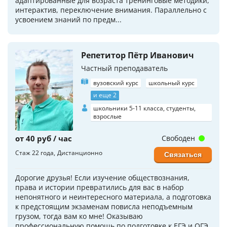
адаптированные для возраста тренинговые методики,
интерактив, переключение внимания. Параллельно с
усвоением знаний по предм...
Репетитор Пётр Иванович
Частный преподаватель
вузовский курс
школьный курс
и еще 2
школьники 5-11 класса, студенты,
взрослые
от 40 руб / час
Свободен
Стаж 22 года
Дистанционно
Связаться
Дорогие друзья! Если изучение обществознания,
права и истории превратились для вас в набор
непонятного и неинтересного материала, а подготовка
к предстоящим экзаменам повисла неподъемным
грузом, тогда вам ко мне! Оказываю
профессиональную помощь по подготовке к ЕГЭ и ОГЭ