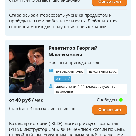
Стаж 11 лет
5
отзывов
Дистанционно
Связаться
Стараюсь заинтересовать ученика предметом и
пробудить в нем любознательность. Любопытство-
основной мотив для получения новых знаний.
Репетитор Георгий
Максимович
Частный преподаватель
вузовский курс
школьный курс
и еще 2
школьники 4-11 класса, студенты,
взрослые
от 40 руб / час
Свободен
Стаж 6 лет
4
отзыва
Дистанционно
Связаться
Бакалавр истории ( ВШЭ), магистр искусствознания
(РГГУ), инструктор СМБ, вице-чемпион России по СМБ.
Спокойный, выдержанный, понимающий. С чувством