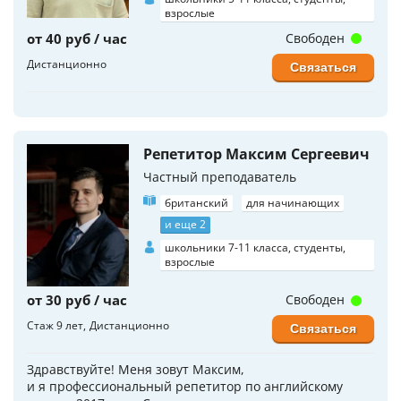
взрослые
от 40 руб / час
Свободен
Дистанционно
Связаться
Репетитор Максим Сергеевич
Частный преподаватель
британский
для начинающих
и еще 2
школьники 7-11 класса, студенты,
взрослые
от 30 руб / час
Свободен
Стаж 9 лет
Дистанционно
Связаться
Здравствуйте! Меня зовут Максим,
и я профессиональный репетитор по английскому