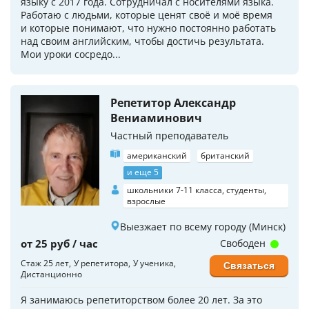
языку с 2017 года. Сотрудничал с носителями языка.
Работаю с людьми, которые ценят своё и моё время
и которые понимают, что нужно постоянно работать
над своим английским, чтобы достичь результата.
Мои уроки сосредо...
Репетитор Александр
Вениаминович
Частный преподаватель
американский
британский
и еще 5
школьники 7-11 класса, студенты,
взрослые
Выезжает по всему городу (Минск)
от 25 руб / час
Свободен
Стаж 25 лет
У репетитора
У ученика
Связаться
Дистанционно
Я занимаюсь репетиторством более 20 лет. За это