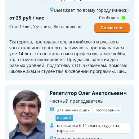
Выезжает по всему городу (Минск)
от 25 руб / час
Свободен
Стаж 14 лет
У ученика
Дистанционно
Связаться
Екатерина, преподаватель английского и русского
языка как иностранного, занимаюсь преподаванием
уже 14 лет, это не просто моя профессия, а моё хобби,
то, что меня вдохновляет. Предлагаю занятия для
разных уровней, подготовку к ЦТ, экзаменам, помогаю
школьникам и студентам в освоении программы, ши...
Репетитор Олег Анатольевич
Частный преподаватель
для начинающих
разговорный
и еще 2
школьники 6-11 класса, студенты,
взрослые
Занятия у репетитора