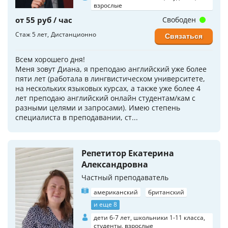
взрослые
от 55 руб / час
Свободен
Стаж 5 лет
Дистанционно
Связаться
Всем хорошего дня!
Меня зовут Диана, я преподаю английский уже более
пяти лет (работала в лингвистическом университете,
на нескольких языковых курсах, а также уже более 4
лет преподаю английский онлайн студентам/кам с
разными целями и запросами). Имею степень
специалиста в преподавании, ст...
Репетитор Екатерина
Александровна
Частный преподаватель
американский
британский
и еще 8
дети 6-7 лет, школьники 1-11 класса,
студенты, взрослые