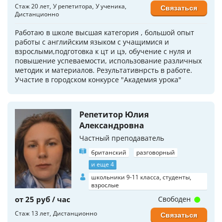
Стаж 20 лет
У репетитора
У ученика
Связаться
Дистанционно
Работаю в школе высшая категория , большой опыт
работы с английским языком с учащимися и
взрослыми,подготовка к цт и цэ, обучение с нуля и
повышение успеваемости, использование различных
методик и материалов. Результативнрсть в работе.
Участие в городском конкурсе "Академия урока"
Репетитор Юлия
Александровна
Частный преподаватель
британский
разговорный
и еще 4
школьники 9-11 класса, студенты,
взрослые
от 25 руб / час
Свободен
Стаж 13 лет
Дистанционно
Связаться