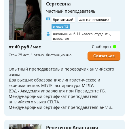
Сергеевна
Частный преподаватель
британский
для начинающих
и еще 12
школьники 6-11 класса, студенты,
взрослые
от 40 руб / час
Свободен
Стаж 25 лет
1
отзыв
Дистанционно
Связаться
Опытный преподаватель и переводчик английского
языка.
Два высших образования: лингвистическое и
экономическое: МГЛУ, аспирантура МГЛУ.
ВЭД - Академия управления при Президенте РБ.
Международный сертификат преподавателя
английского языка CELTA.
Международный сертификат преподавателя англи...
Репетитор Анастасия