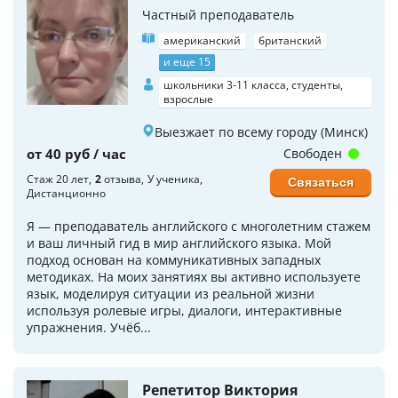
Частный преподаватель
американский
британский
и еще 15
школьники 3-11 класса, студенты,
взрослые
Выезжает по всему городу (Минск)
от 40 руб / час
Свободен
Стаж 20 лет
2
отзыва
У ученика
Связаться
Дистанционно
Я — преподаватель английского с многолетним стажем
и ваш личный гид в мир английского языка. Мой
подход основан на коммуникативных западных
методиках. На моих занятиях вы активно используете
язык, моделируя ситуации из реальной жизни
используя ролевые игры, диалоги, интерактивные
упражнения. Учёб...
Репетитор Виктория