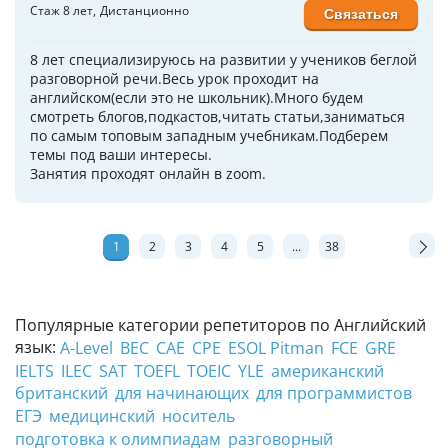
Стаж 8 лет
Дистанционно
Связаться
8 лет специализируюсь на развитии у учеников беглой
разговорной речи.Весь урок проходит на
английском(если это не школьник).Много будем
смотреть блогов,подкастов,читать статьи,заниматься
по самым топовым западным учебникам.Подберем
темы под ваши интересы.
Занятия проходят онлайн в zoom.
1
2
3
4
5
...
38
Популярные категории репетиторов по Английский
язык:
A-Level
BEC
CAE
CPE
ESOL Pitman
FCE
GRE
IELTS
ILEC
SAT
TOEFL
TOEIC
YLE
американский
британский
для начинающих
для программистов
ЕГЭ
медицинский
носитель
подготовка к олимпиадам
разговорный