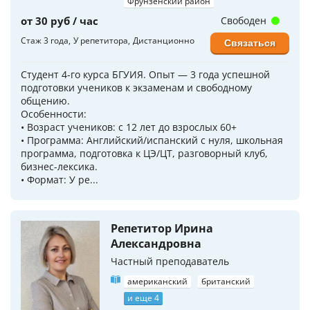
Фрунзенский район
от 30 руб / час
Свободен
Стаж 3 года
У репетитора
Дистанционно
Связаться
Студент 4-го курса БГУИЯ. Опыт — 3 года успешной
подготовки учеников к экзаменам и свободному
общению.
Особенности:
• Возраст учеников: с 12 лет до взрослых 60+
• Программа: Английский/испанский с нуля, школьная
программа, подготовка к ЦЭ/ЦТ, разговорный клуб,
бизнес-лексика.
• Формат: У ре...
Репетитор Ирина
Александровна
Частный преподаватель
американский
британский
и еще 4