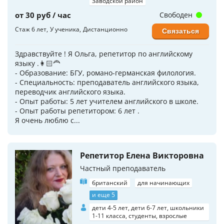
Заводской район
от 30 руб / час
Свободен
Стаж 6 лет
У ученика
Дистанционно
Связаться
Здравствуйте ! Я Ольга, репетитор по английскому
языку .👩🏻‍🦰
- Образование: БГУ, романо-германская филология.
- Специальность: преподаватель английского языка,
переводчик английского языка.
- Опыт работы: 5 лет учителем английского в школе.
- Опыт работы репетитором: 6 лет .
Я очень люблю с...
Репетитор Елена Викторовна
Частный преподаватель
британский
для начинающих
и еще 5
дети 4-5 лет, дети 6-7 лет, школьники
1-11 класса, студенты, взрослые