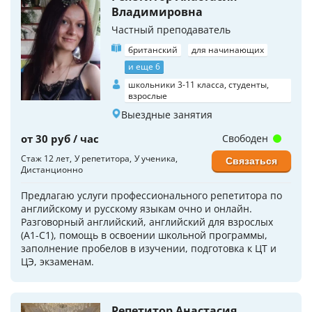
Владимировна
Частный преподаватель
британский
для начинающих
и еще 6
школьники 3-11 класса, студенты,
взрослые
Выездные занятия
от 30 руб / час
Свободен
Стаж 12 лет
У репетитора
У ученика
Связаться
Дистанционно
Предлагаю услуги профессионального репетитора по
английскому и русскому языкам очно и онлайн.
Разговорный английский, английский для взрослых
(А1-С1), помощь в освоении школьной программы,
заполнение пробелов в изучении, подготовка к ЦТ и
ЦЭ, экзаменам.
Репетитор Анастасия