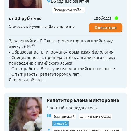
Выездные занятия
Заводской район
от 30 руб / час
Свободен
Стаж 6 лет
У ученика
Дистанционно
Связаться
Здравствуйте ! Я Ольга, репетитор по английскому
языку .👩🏻‍🦰
- Образование: БГУ, романо-германская филология.
- Специальность: преподаватель английского языка,
переводчик английского языка.
- Опыт работы: 5 лет учителем английского в школе.
- Опыт работы репетитором: 6 лет .
Я очень люблю с...
Репетитор Елена Викторовна
Частный преподаватель
британский
для начинающих
и еще 5
дети 4-5 лет, дети 6-7 лет, школьники