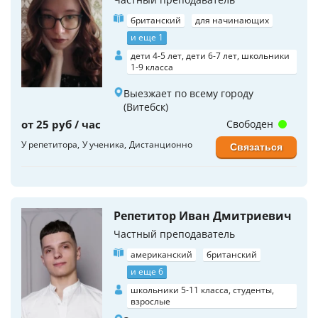
британский
для начинающих
и еще 1
дети 4-5 лет, дети 6-7 лет, школьники
1-9 класса
Выезжает по всему городу
(Витебск)
от 25 руб / час
Свободен
У репетитора
У ученика
Дистанционно
Связаться
Репетитор Иван Дмитриевич
Частный преподаватель
американский
британский
и еще 6
школьники 5-11 класса, студенты,
взрослые