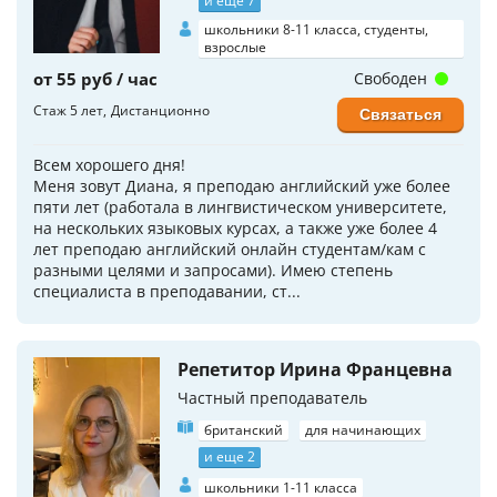
и еще 7
школьники 8-11 класса, студенты,
взрослые
от 55 руб / час
Свободен
Стаж 5 лет
Дистанционно
Связаться
Всем хорошего дня!
Меня зовут Диана, я преподаю английский уже более
пяти лет (работала в лингвистическом университете,
на нескольких языковых курсах, а также уже более 4
лет преподаю английский онлайн студентам/кам с
разными целями и запросами). Имею степень
специалиста в преподавании, ст...
Репетитор Ирина Францевна
Частный преподаватель
британский
для начинающих
и еще 2
школьники 1-11 класса