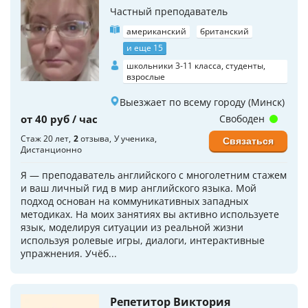
Частный преподаватель
американский
британский
и еще 15
школьники 3-11 класса, студенты,
взрослые
Выезжает по всему городу (Минск)
от 40 руб / час
Свободен
Стаж 20 лет
2
отзыва
У ученика
Связаться
Дистанционно
Я — преподаватель английского с многолетним стажем
и ваш личный гид в мир английского языка. Мой
подход основан на коммуникативных западных
методиках. На моих занятиях вы активно используете
язык, моделируя ситуации из реальной жизни
используя ролевые игры, диалоги, интерактивные
упражнения. Учёб...
Репетитор Виктория