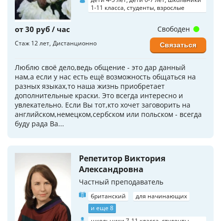
1-11 класса, студенты, взрослые
от 30 руб / час
Свободен
Стаж 12 лет
Дистанционно
Связаться
Люблю своё дело,ведь общение - это дар данный
нам,а если у нас есть ещё возможность общаться на
разных языках,то наша жизнь приобретает
дополнительные краски. Это всегда интересно и
увлекательно. Если Вы тот,кто хочет заговорить на
английском,немецком,сербском или польском - всегда
буду рада Ва...
Репетитор Виктория
Александровна
Частный преподаватель
британский
для начинающих
и еще 8
школьники 7-11 класса, студенты,