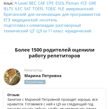
язык:
A-Level
BEC
CAE
CPE
ESOL Pitman
FCE
GRE
IELTS
ILEC
SAT
TOEFL
TOEIC
YLE
американский
британский
для начинающих
для программистов
ЕГЭ
медицинский
носитель
подготовка к олимпиадам
разговорный
технический
ЦТ
ЦЭ за 11 класс
юридический
Более 1500 родителей оценили
работу репетиторов
Репетитор:
Марина Петровна
Русский язык
Отзыв:
Занятия с Мариной Петровной проходят хорошо, все
нравится. Готовимся с ней к ЦЭ на следующий год,
решили начать сейчас, чтобы не нервничать перед