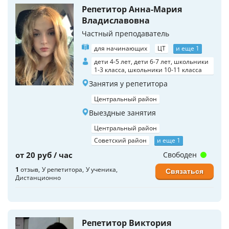
Репетитор Анна-Мария
Владиславовна
Частный преподаватель
для начинающих
ЦТ
и еще 1
дети 4-5 лет, дети 6-7 лет, школьники
1-3 класса, школьники 10-11 класса
Занятия у репетитора
Центральный район
Выездные занятия
Центральный район
Советский район
и еще 1
от 20 руб / час
Свободен
1
отзыв
У репетитора
У ученика
Связаться
Дистанционно
Репетитор Виктория