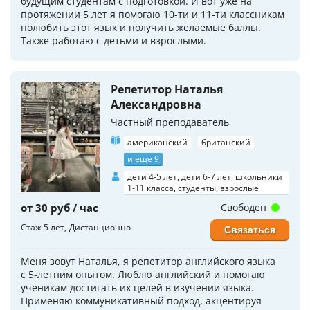
будущим студентам с подготовкой. И вот уже на
протяжении 5 лет я помогаю 10-ти и 11-ти классникам
полюбить этот язык и получить желаемые баллы.
Также работаю с детьми и взрослыми.
Репетитор Наталья
Александровна
Частный преподаватель
американский
британский
и еще 9
дети 4-5 лет, дети 6-7 лет, школьники
1-11 класса, студенты, взрослые
от 30 руб / час
Свободен
Стаж 5 лет
Дистанционно
Связаться
Меня зовут Наталья, я репетитор английского языка
с 5-летним опытом. Люблю английский и помогаю
ученикам достигать их целей в изучении языка.
Применяю коммуникативный подход, акцентируя