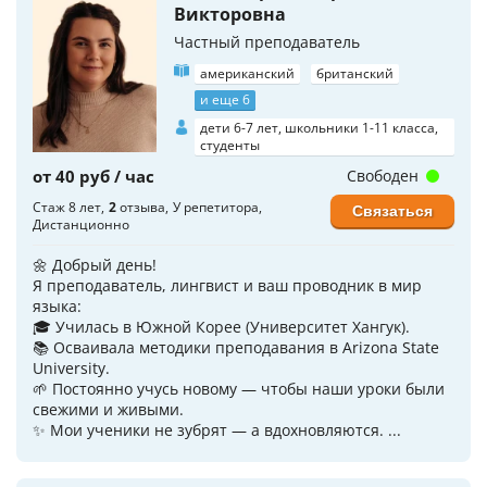
Викторовна
Частный преподаватель
американский
британский
и еще 6
дети 6-7 лет, школьники 1-11 класса,
студенты
от 40 руб / час
Свободен
Стаж 8 лет
2
отзыва
У репетитора
Связаться
Дистанционно
🌼 Добрый день!
Я преподаватель, лингвист и ваш проводник в мир
языка:
🎓 Училась в Южной Корее (Университет Хангук).
📚 Осваивала методики преподавания в Arizona State
University.
🌱 Постоянно учусь новому — чтобы наши уроки были
свежими и живыми.
✨ Мои ученики не зубрят — а вдохновляются. ...