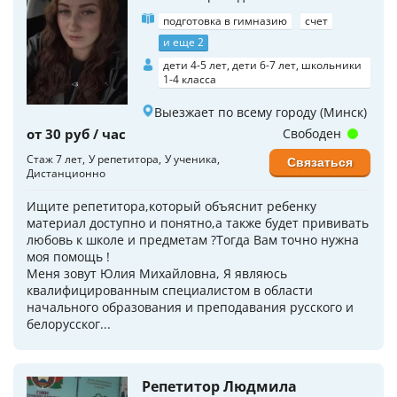
подготовка в гимназию
счет
и еще 2
дети 4-5 лет, дети 6-7 лет, школьники
1-4 класса
Выезжает по всему городу (Минск)
от 30 руб / час
Свободен
Стаж 7 лет
У репетитора
У ученика
Связаться
Дистанционно
Ищите репетитора,который объяснит ребенку
материал доступно и понятно,а также будет прививать
любовь к школе и предметам ?Тогда Вам точно нужна
моя помощь !
Меня зовут Юлия Михайловна, Я являюсь
квалифицированным специалистом в области
начального образования и преподавания русского и
белорусског...
Репетитор Людмила