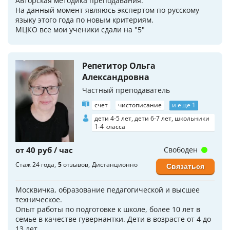
Авторская методика преподавания.
На данный момент являюсь экспертом по русскому
языку этого года по новым критериям.
МЦКО все мои ученики сдали на "5"
Репетитор Ольга
Александровна
Частный преподаватель
счет
чистописание
и еще 1
дети 4-5 лет, дети 6-7 лет, школьники
1-4 класса
от 40 руб / час
Свободен
Стаж 24 года
5
отзывов
Дистанционно
Связаться
Москвичка, образование педагогической и высшее
техническое.
Опыт работы по подготовке к школе, более 10 лет в
семье в качестве гувернантки. Дети в возрасте от 4 до
13 лет.