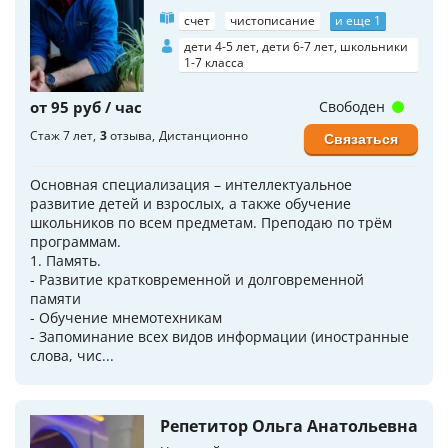
счет
чистописание
и еще 1
дети 4-5 лет, дети 6-7 лет, школьники
1-7 класса
от 95 руб / час
Свободен
Стаж 7 лет
3
отзыва
Дистанционно
Связаться
Основная специализация – интеллектуальное
развитие детей и взрослых, а также обучение
школьников по всем предметам. Преподаю по трём
программам.
1. Память.
- Развитие кратковременной и долговременной
памяти
- Обучение мнемотехникам
- Запоминание всех видов информации (иностранные
слова, чис...
Репетитор Ольга Анатольевна