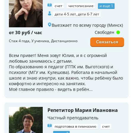
счет
чистописание
и еще 1
дети 4-5 лет, дети 6-7 лет
Выезжает по всему городу (Минск)
от 30 руб / час
Свободен
Стаж 4 года
У ученика
Дистанционно
Связаться
Всем привет! Меня зовут Юлия, и я с огромной
любовью занимаюсь с детьми.
По образованию я педагог (ГГПК им. Выготского) и
психолог (МГУ им. Кулешова). Работала в начальной
школе и знаю изнутри, как важно, чтобы ребёнку было
комфортно и интересно на занятиях.
Моё главное правило - видеть в ребён...
Репетитор Мария Ивановна
Частный преподаватель
подготовка в гимназию
счет