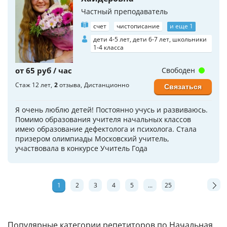
Частный преподаватель
счет
чистописание
и еще 1
дети 4-5 лет, дети 6-7 лет, школьники
1-4 класса
от 65 руб / час
Свободен
Стаж 12 лет
2
отзыва
Дистанционно
Связаться
Я очень люблю детей! Постоянно учусь и развиваюсь.
Помимо образования учителя начальных классов
имею образование дефектолога и психолога. Стала
призером олимпиады Московский учитель,
участвовала в конкурсе Учитель Года
1
2
3
4
5
...
25
Популярные категории репетиторов по Начальная