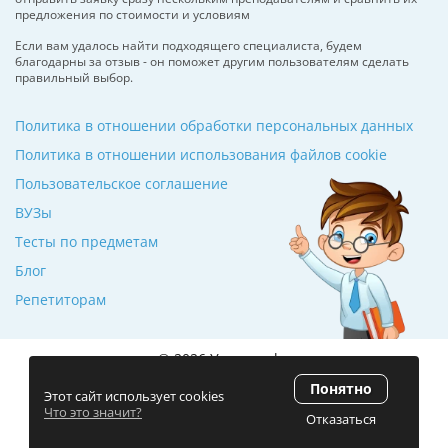
предложения по стоимости и условиям
Если вам удалось найти подходящего специалиста, будем
благодарны за отзыв - он поможет другим пользователям сделать
правильный выбор.
Политика в отношении обработки персональных данных
Политика в отношении использования файлов cookie
Пользовательское соглашение
ВУЗы
Тесты по предметам
Блог
Репетиторам
© 2026 Училкин.by
Понятно
Рейтинг 5.0
(120 отзывов)
Этот сайт использует cookies
Что это значит?
Отказаться
Разработка сайта
ZmitroC.by
™