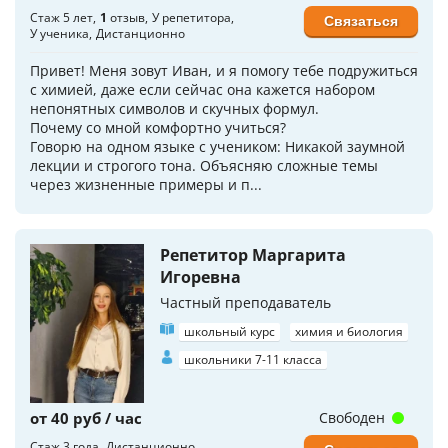
Стаж 5 лет
1
отзыв
У репетитора
Связаться
У ученика
Дистанционно
Привет! Меня зовут Иван, и я помогу тебе подружиться
с химией, даже если сейчас она кажется набором
непонятных символов и скучных формул.
Почему со мной комфортно учиться?
Говорю на одном языке с учеником: Никакой заумной
лекции и строгого тона. Объясняю сложные темы
через жизненные примеры и п...
Репетитор Маргарита
Игоревна
Частный преподаватель
школьный курс
химия и биология
школьники 7-11 класса
от 40 руб / час
Свободен
Стаж 3 года
Дистанционно