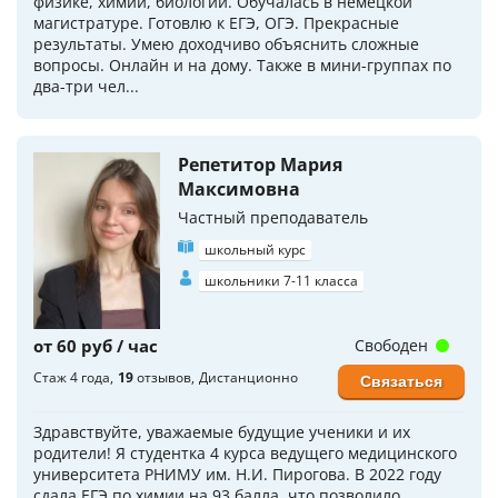
физике, химии, биологии. Обучалась в немецкой
магистратуре. Готовлю к ЕГЭ, ОГЭ. Прекрасные
результаты. Умею доходчиво объяснить сложные
вопросы. Онлайн и на дому. Также в мини-группах по
два-три чел...
Репетитор Мария
Максимовна
Частный преподаватель
школьный курс
школьники 7-11 класса
от 60 руб / час
Свободен
Стаж 4 года
19
отзывов
Дистанционно
Связаться
Здравствуйте, уважаемые будущие ученики и их
родители! Я студентка 4 курса ведущего медицинского
университета РНИМУ им. Н.И. Пирогова. В 2022 году
сдала ЕГЭ по химии на 93 балла, что позволило