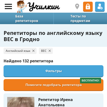
База
Тесты по
репетиторов
предметам
Репетиторы по английскому языку
BEC в Гродно
Английский язык
BEC
Найдено
132 репетитора
Фильтры
БЕСПЛАТНО!
Помогите подобрать репетитора
Репетитор Ирена
Анатольевна