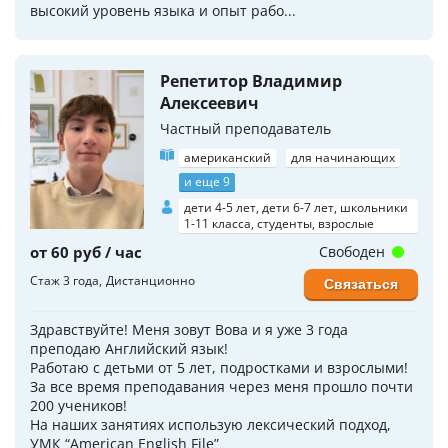
высокий уровень языка и опыт рабо...
Репетитор Владимир
Алексеевич
Частный преподаватель
американский
для начинающих
и еще 9
дети 4-5 лет, дети 6-7 лет, школьники
1-11 класса, студенты, взрослые
от 60 руб / час
Свободен
Стаж 3 года
Дистанционно
Связаться
Здравствуйте! Меня зовут Вова и я уже 3 года
преподаю Английский язык!
Работаю с детьми от 5 лет, подростками и взрослыми!
За все время преподавания через меня прошло почти
200 учеников!
На наших занятиях использую лексический подход,
УМК “American English File”