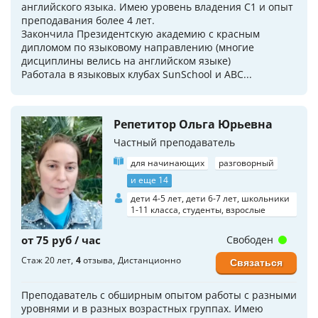
английского языка. Имею уровень владения C1 и опыт
преподавания более 4 лет.
Закончила Президентскую академию с красным
дипломом по языковому направлению (многие
дисциплины велись на английском языке)
Работала в языковых клубах SunSchool и ABC...
Репетитор Ольга Юрьевна
Частный преподаватель
для начинающих
разговорный
и еще 14
дети 4-5 лет, дети 6-7 лет, школьники
1-11 класса, студенты, взрослые
от 75 руб / час
Свободен
Стаж 20 лет
4
отзыва
Дистанционно
Связаться
Преподаватель с обширным опытом работы с разными
уровнями и в разных возрастных группах. Имею