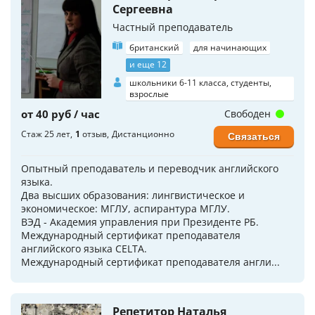
Сергеевна
Частный преподаватель
британский
для начинающих
и еще 12
школьники 6-11 класса, студенты,
взрослые
от 40 руб / час
Свободен
Стаж 25 лет
1
отзыв
Дистанционно
Связаться
Опытный преподаватель и переводчик английского
языка.
Два высших образования: лингвистическое и
экономическое: МГЛУ, аспирантура МГЛУ.
ВЭД - Академия управления при Президенте РБ.
Международный сертификат преподавателя
английского языка CELTA.
Международный сертификат преподавателя англи...
Репетитор Наталья