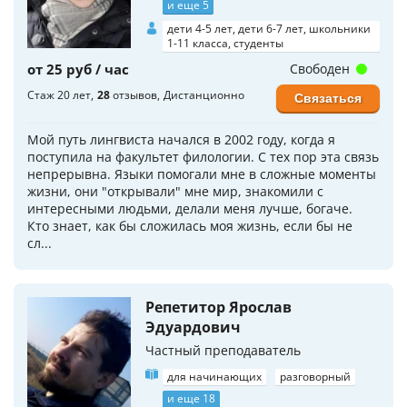
и еще 5
дети 4-5 лет, дети 6-7 лет, школьники
1-11 класса, студенты
от 25 руб / час
Свободен
Стаж 20 лет
28
отзывов
Дистанционно
Связаться
Мой путь лингвиста начался в 2002 году, когда я
поступила на факультет филологии. С тех пор эта связь
непрерывна. Языки помогали мне в сложные моменты
жизни, они "открывали" мне мир, знакомили с
интересными людьми, делали меня лучше, богаче.
Кто знает, как бы сложилась моя жизнь, если бы не
сл...
Репетитор Ярослав
Эдуардович
Частный преподаватель
для начинающих
разговорный
и еще 18