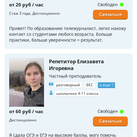
от 20 руб / час
Свободен
Стаж 3 года
Дистанционно
Связаться
Привет! По образованию тележурналист, легко нахожу
контакт со студентами любого возраста. Больше
практики, больше уверенности = результат.
Репетитор Елизавета
Игоревна
Частный преподаватель
разговорный
BEC
и еще 1
школьники 4-11 класса
от 60 руб / час
Свободен
Дистанционно
Связаться
Я сдала ОГЭ и ЕГЭ на высокие баллы, могу помочь