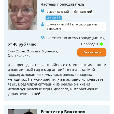
Частный преподаватель
американский
британский
и еще 15
школьники 3-11 класса, студенты,
взрослые
Выезжает по всему городу (Минск)
от 40 руб / час
Свободен
Стаж 20 лет
2
отзыва
У ученика
Связаться
Дистанционно
Я — преподаватель английского с многолетним стажем
и ваш личный гид в мир английского языка. Мой
подход основан на коммуникативных западных
методиках. На моих занятиях вы активно используете
язык, моделируя ситуации из реальной жизни
используя ролевые игры, диалоги, интерактивные
упражнения. Учёб...
Репетитор Виктория