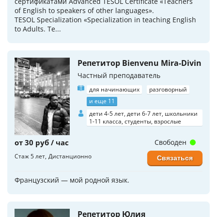
сертификатами Advanced TESOL Certificate «Teachers
of English to speakers of other languages».
TESOL Specialization «Specialization in teaching English
to Adults. Te...
Репетитор Bienvenu Mira-Divin
Частный преподаватель
для начинающих
разговорный
и еще 11
дети 4-5 лет, дети 6-7 лет, школьники
1-11 класса, студенты, взрослые
от 30 руб / час
Свободен
Стаж 5 лет
Дистанционно
Связаться
Французский — мой родной язык.
Репетитор Юлия