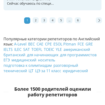
Сейчас обучаюсь по специ...
1
2
3
4
5
...
6
Популярные категории репетиторов по Английский
язык:
A-Level
BEC
CAE
CPE
ESOL Pitman
FCE
GRE
IELTS
ILEC
SAT
TOEFL
TOEIC
YLE
американский
британский
для начинающих
для программистов
ЕГЭ
медицинский
носитель
подготовка к олимпиадам
разговорный
технический
ЦТ
ЦЭ за 11 класс
юридический
Более 1500 родителей оценили
работу репетиторов