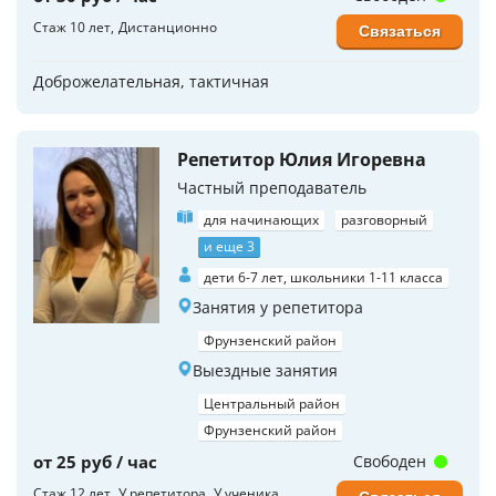
Стаж 10 лет
Дистанционно
Связаться
Доброжелательная, тактичная
Репетитор Юлия Игоревна
Частный преподаватель
для начинающих
разговорный
и еще 3
дети 6-7 лет, школьники 1-11 класса
Занятия у репетитора
Фрунзенский район
Выездные занятия
Центральный район
Фрунзенский район
от 25 руб / час
Свободен
Стаж 12 лет
У репетитора
У ученика