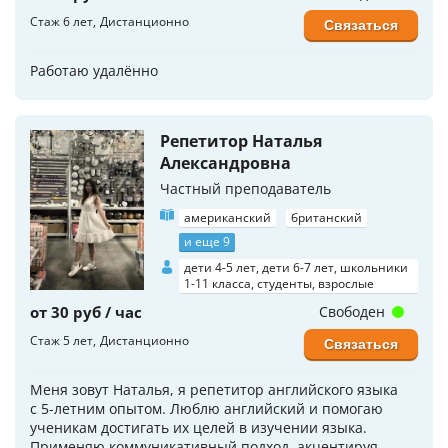
Стаж 6 лет
Дистанционно
Связаться
Работаю удалённо
Репетитор Наталья
Александровна
Частный преподаватель
американский
британский
и еще 9
дети 4-5 лет, дети 6-7 лет, школьники
1-11 класса, студенты, взрослые
от 30 руб / час
Свободен
Стаж 5 лет
Дистанционно
Связаться
Меня зовут Наталья, я репетитор английского языка
с 5-летним опытом. Люблю английский и помогаю
ученикам достигать их целей в изучении языка.
Применяю коммуникативный подход, акцентируя