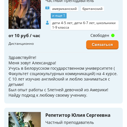
Частный преподаватель
американский
британский
и еще 1
дети 4-5 лет, дети 6-7 лет, школьники
1-9 класса
от 10 руб / час
Свободен
Дистанционно
Связаться
Здравствуйте!
Меня зовут Александра!
Учусь в Белорусском государственном университете (
Факультет социокультурных коммуникаций) на 4 курсе.
С 10 лет изучаю английский и люблю заниматься с
детьми!
Был опыт работы с 5летней девочкой из Америки!
Найду подход к любому своему ученику.
Репетитор Юлия Сергеевна
Частный преподаватель