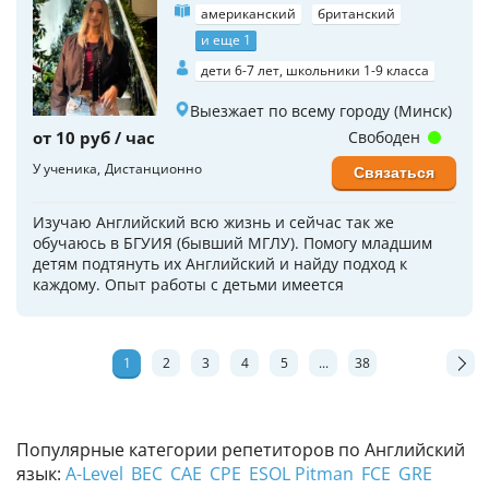
американский
британский
и еще 1
дети 6-7 лет, школьники 1-9 класса
Выезжает по всему городу (Минск)
от 10 руб / час
Свободен
У ученика
Дистанционно
Связаться
Изучаю Английский всю жизнь и сейчас так же
обучаюсь в БГУИЯ (бывший МГЛУ). Помогу младшим
детям подтянуть их Английский и найду подход к
каждому. Опыт работы с детьми имеется
1
2
3
4
5
...
38
Популярные категории репетиторов по Английский
язык:
A-Level
BEC
CAE
CPE
ESOL Pitman
FCE
GRE