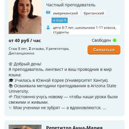
Частный преподаватель
американский
британский
и еще 6
дети 6-7 лет, школьники 1-11 класса,
студенты
от 40 руб / час
Свободен
Стаж 8 лет
2
отзыва
У репетитора
Связаться
Дистанционно
🌼 Добрый день!
Я преподаватель, лингвист и ваш проводник в мир
языка:
🎓 Училась в Южной Корее (Университет Хангук).
📚 Осваивала методики преподавания в Arizona State
University.
🌱 Постоянно учусь новому — чтобы наши уроки были
свежими и живыми.
✨ Мои ученики не зубрят — а вдохновляются. ...
Репетитор Анна-Мария