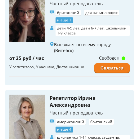
Частный преподаватель
британский
для начинающих
и еще 1
дети 4-5 лет, дети 6-7 лет, школьники
1-9 класса
Выезжает по всему городу
(Витебск)
от 25 руб / час
Свободен
У репетитора
У ученика
Дистанционно
Связаться
Репетитор Ирина
Александровна
Частный преподаватель
американский
британский
и еще 4
школьники 1-11 класса, студенты,