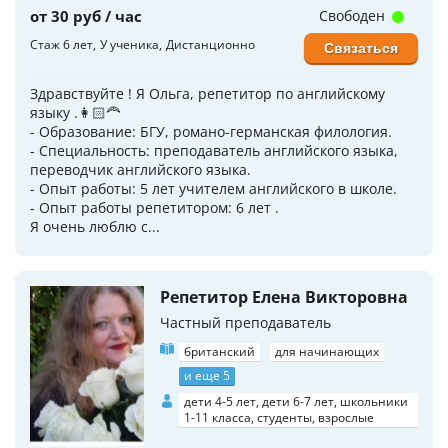
от 30 руб / час
Свободен
Стаж 6 лет
У ученика
Дистанционно
Связаться
Здравствуйте ! Я Ольга, репетитор по английскому
языку .👩🏻‍🦰
- Образование: БГУ, романо-германская филология.
- Специальность: преподаватель английского языка,
переводчик английского языка.
- Опыт работы: 5 лет учителем английского в школе.
- Опыт работы репетитором: 6 лет .
Я очень люблю с...
Репетитор Елена Викторовна
Частный преподаватель
британский
для начинающих
и еще 5
дети 4-5 лет, дети 6-7 лет, школьники
1-11 класса, студенты, взрослые