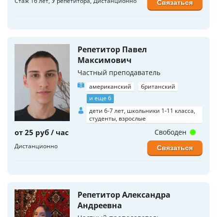
Стаж 16 лет
У репетитора
Дистанционно
Связаться
Репетитор Павел
Максимович
Частный преподаватель
американский
британский
и еще 6
дети 6-7 лет, школьники 1-11 класса,
студенты, взрослые
от 25 руб / час
Свободен
Дистанционно
Связаться
Репетитор Александра
Андреевна