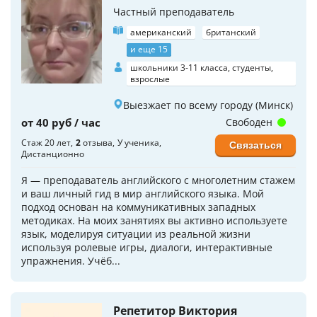
Частный преподаватель
американский
британский
и еще 15
школьники 3-11 класса, студенты,
взрослые
Выезжает по всему городу (Минск)
от 40 руб / час
Свободен
Стаж 20 лет
2
отзыва
У ученика
Связаться
Дистанционно
Я — преподаватель английского с многолетним стажем
и ваш личный гид в мир английского языка. Мой
подход основан на коммуникативных западных
методиках. На моих занятиях вы активно используете
язык, моделируя ситуации из реальной жизни
используя ролевые игры, диалоги, интерактивные
упражнения. Учёб...
Репетитор Виктория