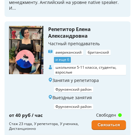
менеджменту. Английский на уровне native speaker.
И...
Репетитор Елена
Александровна
Частный преподаватель
американский
британский
и еще 6
школьники 5-11 класса, студенты,
взрослые
Занятия у репетитора
Фрунзенский район
Выездные занятия
Фрунзенский район
от 40 руб / час
Свободен
Стаж 23 года
У репетитора
У ученика
Связаться
Дистанционно