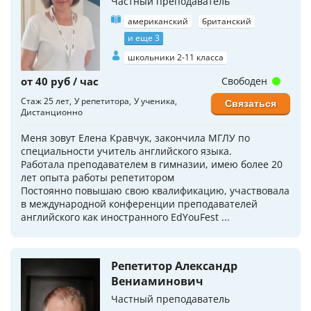
Частный преподаватель
американский
британский
и еще 3
школьники 2-11 класса
от 40 руб / час
Свободен
Стаж 25 лет
У репетитора
У ученика
Связаться
Дистанционно
Меня зовут Елена Кравчук, закончила МГЛУ по
специальности учитель английского языка.
Работала преподавателем в гимназии, имею более 20
лет опыта работы репетитором
Постоянно повышаю свою квалификацию, участвовала
в международной конференции преподавателей
английского как иностранного EdYouFest ...
Репетитор Александр
Вениаминович
Частный преподаватель