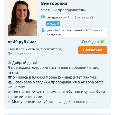
Викторовна
Частный преподаватель
американский
британский
и еще 6
дети 6-7 лет, школьники 1-11 класса,
студенты
от 40 руб / час
Свободен
Стаж 8 лет
2
отзыва
У репетитора
Связаться
Дистанционно
🌼 Добрый день!
Я преподаватель, лингвист и ваш проводник в мир
языка:
🎓 Училась в Южной Корее (Университет Хангук).
📚 Осваивала методики преподавания в Arizona State
University.
🌱 Постоянно учусь новому — чтобы наши уроки были
свежими и живыми.
✨ Мои ученики не зубрят — а вдохновляются. ...