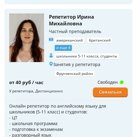
Репетитор Ирина
Михайловна
Частный преподаватель
американский
британский
и еще 4
школьники 5-11 класса, студенты
Занятия у репетитора
Фрунзенский район
от 40 руб / час
Свободен
У репетитора
Дистанционно
Связаться
Онлайн репетитор по английскому языку для
школьников (5-11 класс) и студентов:
- ЦТ
- школьная программа
- подготовка к экзаменам
- разговорный язык