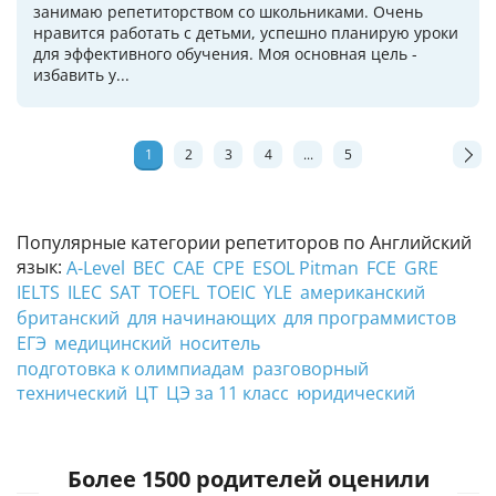
занимаю репетиторством со школьниками. Очень
нравится работать с детьми, успешно планирую уроки
для эффективного обучения. Моя основная цель -
избавить у...
1
2
3
4
...
5
Популярные категории репетиторов по Английский
язык:
A-Level
BEC
CAE
CPE
ESOL Pitman
FCE
GRE
IELTS
ILEC
SAT
TOEFL
TOEIC
YLE
американский
британский
для начинающих
для программистов
ЕГЭ
медицинский
носитель
подготовка к олимпиадам
разговорный
технический
ЦТ
ЦЭ за 11 класс
юридический
Более 1500 родителей оценили