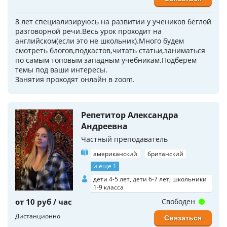
8 лет специализируюсь на развитии у учеников беглой
разговорной речи.Весь урок проходит на
английском(если это не школьник).Много будем
смотреть блогов,подкастов,читать статьи,заниматься
по самым топовым западным учебникам.Подберем
темы под ваши интересы.
Занятия проходят онлайн в zoom.
Репетитор Александра
Андреевна
Частный преподаватель
американский
британский
и еще 1
дети 4-5 лет, дети 6-7 лет, школьники
1-9 класса
от 10 руб / час
Свободен
Дистанционно
Связаться