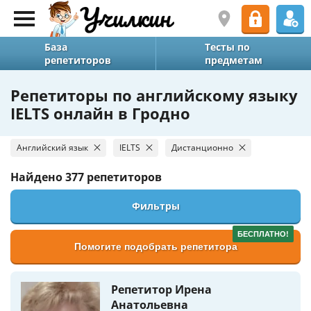
База
Тесты по
репетиторов
предметам
Репетиторы по английскому языку
IELTS онлайн в Гродно
Английский язык
IELTS
Дистанционно
Найдено
377 репетиторов
Фильтры
БЕСПЛАТНО!
Помогите подобрать репетитора
Репетитор Ирена
Анатольевна