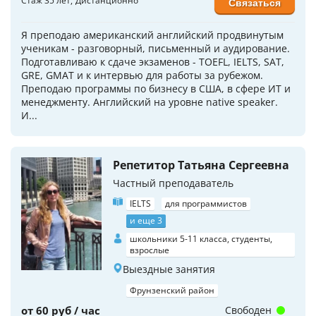
Стаж 35 лет
Дистанционно
Связаться
Я преподаю американский английский продвинутым
ученикам - разговорный, письменный и аудирование.
Подготавливаю к сдаче экзаменов - TOEFL, IELTS, SAT,
GRE, GMAT и к интервью для работы за рубежом.
Преподаю программы по бизнесу в США, в сфере ИТ и
менеджменту. Английский на уровне native speaker.
И...
Репетитор Татьяна Сергеевна
Частный преподаватель
IELTS
для программистов
и еще 3
школьники 5-11 класса, студенты,
взрослые
Выездные занятия
Фрунзенский район
от 60 руб / час
Свободен