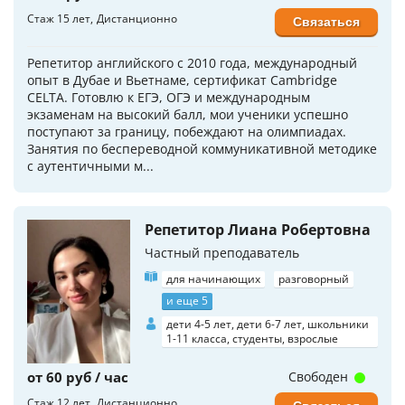
Стаж 15 лет
Дистанционно
Связаться
Репетитор английского с 2010 года, международный
опыт в Дубае и Вьетнаме, сертификат Cambridge
CELTA. Готовлю к ЕГЭ, ОГЭ и международным
экзаменам на высокий балл, мои ученики успешно
поступают за границу, побеждают на олимпиадах.
Занятия по беспереводной коммуникативной методике
с аутентичными м...
Репетитор Лиана Робертовна
Частный преподаватель
для начинающих
разговорный
и еще 5
дети 4-5 лет, дети 6-7 лет, школьники
1-11 класса, студенты, взрослые
от 60 руб / час
Свободен
Стаж 12 лет
Дистанционно