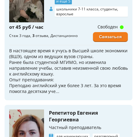
и еще 5
школьники 7-11 класса, студенты,
взрослые
от 45 руб / час
Свободен
Стаж 3 года
3
отзыва
Дистанционно
Связаться
В настоящее время я учусь в Высшей школе экономики
(ВШЭ), одном из ведущих вузов страны.
Ранее была студенткой МГИМО, но изменила
направление учебы, оставив неизменной свою любовь
к английскому языку.
Опыт преподавания:
Преподаю английский уже более 3 лет. За это время
помогла десяткам уче...
Репетитор Евгения
Георгиевна
Частный преподаватель
для начинающих
разговорный