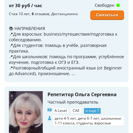
от 30 руб / час
Свободен
Стаж 10 лет
6
отзывов
Дистанционно
Связаться
📚 НАПРАВЛЕНИЯ
📍Для взрослых: business/путешествия/подготовка к
собеседованию.
📍Для студентов: помощь в учёбе, разговорная
практика.
📍Для школьников: помощь по программе, углублённое
изучение, подготовка к ОГЭ и ЕГЭ.
📍Разговорный/общий иностранный язык (от Beginner
до Advanced), произношение, ...
Репетитор Ольга Сергеевна
Частный преподаватель
A-Level
CAE
и еще 7
дети 4-5 лет, дети 6-7 лет, школьники
1-11 класса, студенты, взрослые