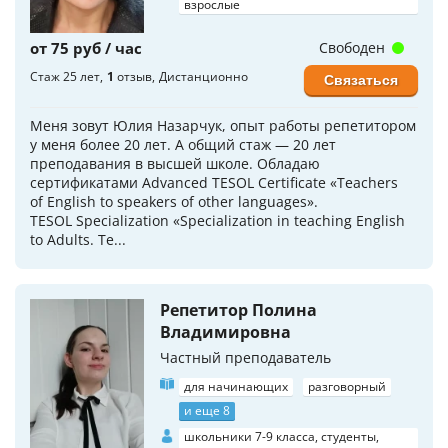
взрослые
от 75 руб / час
Свободен
Стаж 25 лет
1
отзыв
Дистанционно
Связаться
Меня зовут Юлия Назарчук, опыт работы репетитором
у меня более 20 лет. А общий стаж — 20 лет
преподавания в высшей школе. Обладаю
сертификатами Advanced TESOL Certificate «Teachers
of English to speakers of other languages».
TESOL Specialization «Specialization in teaching English
to Adults. Te...
Репетитор Полина
Владимировна
Частный преподаватель
для начинающих
разговорный
и еще 8
школьники 7-9 класса, студенты,