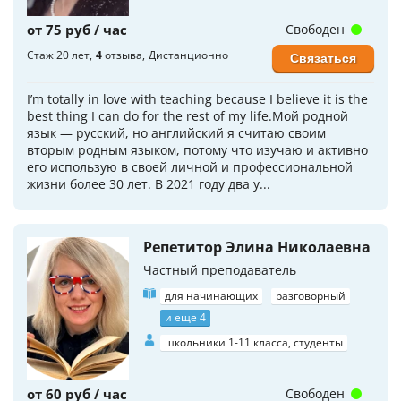
от 75 руб / час
Свободен
Стаж 20 лет
4
отзыва
Дистанционно
Связаться
I’m totally in love with teaching because I believe it is the
best thing I can do for the rest of my life.Мой родной
язык — русский, но английский я считаю своим
вторым родным языком, потому что изучаю и активно
его использую в своей личной и профессиональной
жизни более 30 лет. В 2021 году два у...
Репетитор Элина Николаевна
Частный преподаватель
для начинающих
разговорный
и еще 4
школьники 1-11 класса, студенты
от 60 руб / час
Свободен