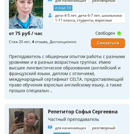
для начинающих
разговорный
и еще 14
дети 4-5 лет, дети 6-7 лет, школьники
1-11 класса, студенты, взрослые
от 75 руб / час
Свободен
Стаж 20 лет
4
отзыва
Дистанционно
Связаться
Преподаватель с обширным опытом работы с разными
уровнями и в разных возрастных группах. Имею
высшее лингвистическое образование (английский и
французский языки, диплом с отличием),
международный сертификат CELTA, предоставляющий
право обучения взрослых английскому языку, а также
прошла специальн...
Репетитор Софья Сергеевна
Частный преподаватель
для начинающих
разговорный