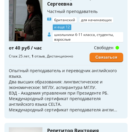
Сергеевна
Частный преподаватель
британский
для начинающих
и еще 12
школьники 6-11 класса, студенты,
взрослые
от 40 руб / час
Свободен
Стаж 25 лет
1
отзыв
Дистанционно
Связаться
Опытный преподаватель и переводчик английского
языка.
Два высших образования: лингвистическое и
экономическое: МГЛУ, аспирантура МГЛУ.
ВЭД - Академия управления при Президенте РБ.
Международный сертификат преподавателя
английского языка CELTA.
Международный сертификат преподавателя англи...
Репетитор Виктория