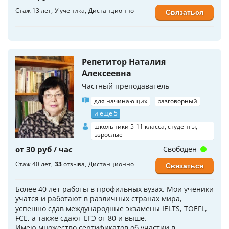
Стаж 13 лет
У ученика
Дистанционно
Связаться
Репетитор Наталия
Алексеевна
Частный преподаватель
для начинающих
разговорный
и еще 5
школьники 5-11 класса, студенты,
взрослые
от 30 руб / час
Свободен
Стаж 40 лет
33
отзыва
Дистанционно
Связаться
Более 40 лет работы в профильных вузах. Мои ученики
учатся и работают в различных странах мира,
успешно сдав международные экзамены IELTS, TOEFL,
FCE, а также сдают ЕГЭ от 80 и выше.
Имею множество сертификатов об участии в