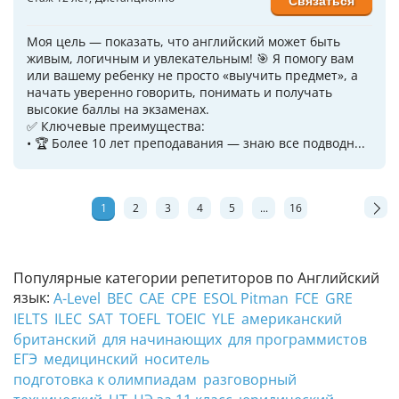
Связаться
Моя цель — показать, что английский может быть
живым, логичным и увлекательным! 🎯 Я помогу вам
или вашему ребенку не просто «выучить предмет», а
начать уверенно говорить, понимать и получать
высокие баллы на экзаменах.
✅ Ключевые преимущества:
• 🏆 Более 10 лет преподавания — знаю все подводн...
1
2
3
4
5
...
16
Популярные категории репетиторов по Английский
язык:
A-Level
BEC
CAE
CPE
ESOL Pitman
FCE
GRE
IELTS
ILEC
SAT
TOEFL
TOEIC
YLE
американский
британский
для начинающих
для программистов
ЕГЭ
медицинский
носитель
подготовка к олимпиадам
разговорный