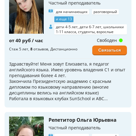
Частный преподаватель
для начинающих
разговорный
и еще 13
дети 4-5 лет, дети 6-7 лет, школьники
1-11 класса, студенты, взрослые
от 40 руб / час
Свободен
Стаж 5 лет
8
отзывов
Дистанционно
Связаться
Здравствуйте! Меня зовут Елизавета, я педагог
английского языка. Имею уровень владения C1 и опыт
преподавания более 4 лет.
Закончила Президентскую академию с красным
дипломом по языковому направлению (многие
дисциплины велись на английском языке)
Работала в языковых клубах SunSchool и ABC...
Репетитор Ольга Юрьевна
Частный преподаватель