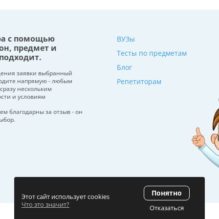
ра с помощью
ВУЗы
он, предмет и
Тесты по предметам
подходит.
Блог
щения заявки выбранный
водите напрямую - любым
Репетиторам
 сразу нескольким
ости и условиям
ем благодарны за отзыв - он
ыбор.
Понятно
Этот сайт использует cookies
Что это значит?
Отказаться
Рейтинг 5.0
(120 отзывов)