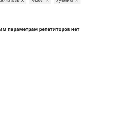
йский язык
A-Level
У ученика
тим параметрам репетиторов нет