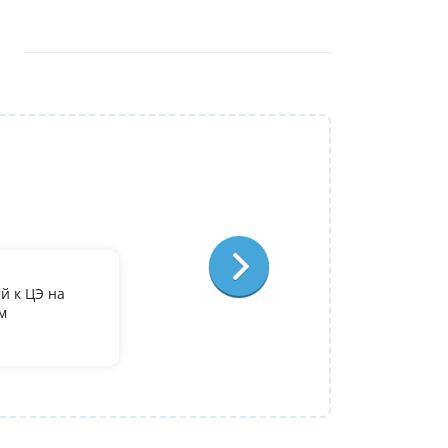
Репетитор:
Лариса Степановна
Французский язык
Отзыв:
й к ЦЭ на
По занятиям с Ларисой Степановной у ме
м
преподаватель, очень довольна, что попа
Полина
09 июля 2026