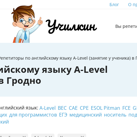
Блог
О п
Вы репет
Репетиторы по английскому языку A-Level (занятие у ученика) в
ийскому языку A-Level
 в Гродно
нглийский язык:
A-Level
BEC
CAE
CPE
ESOL Pitman
FCE
G
щих
для программистов
ЕГЭ
медицинский
носитель
под
кий