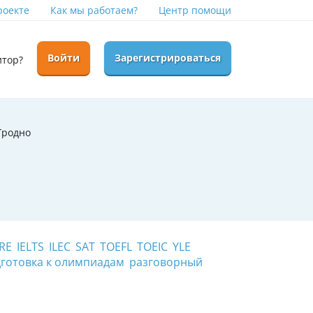
роекте
Как мы работаем?
Центр помощи
Войти
Зарегистрироваться
итор?
 Гродно
RE
IELTS
ILEC
SAT
TOEFL
TOEIC
YLE
готовка к олимпиадам
разговорный