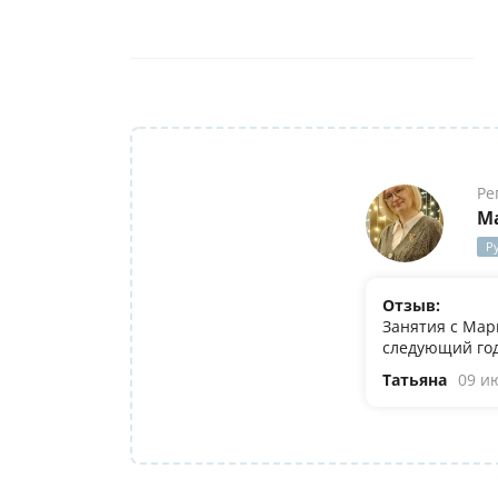
Ре
М
Р
Отзыв:
Занятия с Мар
следующий год
Татьяна
09 и