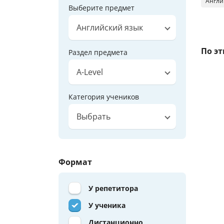
Англи
Выберите предмет
Английский язык
По э
Раздел предмета
A-Level
Категория учеников
Выбрать
Формат
У репетитора
У ученика
Дистанционно