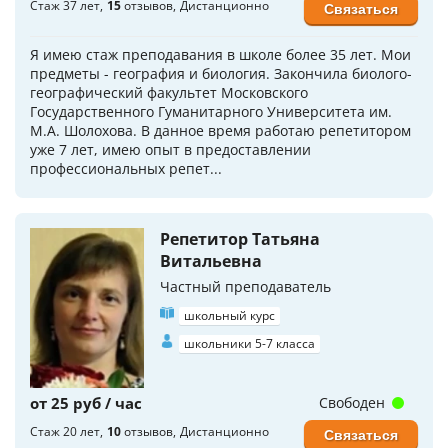
Стаж 37 лет
15
отзывов
Дистанционно
Связаться
Я имею стаж преподавания в школе более 35 лет. Мои
предметы - география и биология. Закончила биолого-
географический факультет Московского
Государственного Гуманитарного Университета им.
М.А. Шолохова. В данное время работаю репетитором
уже 7 лет, имею опыт в предоставлении
профессиональных репет...
Репетитор Татьяна
Витальевна
Частный преподаватель
школьный курс
школьники 5-7 класса
от 25 руб / час
Свободен
Стаж 20 лет
10
отзывов
Дистанционно
Связаться