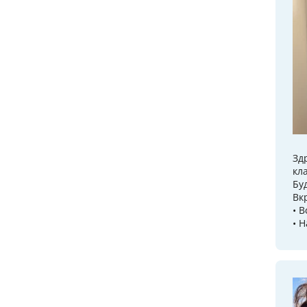
Зд
кл
Бу
Вк
• 
• 