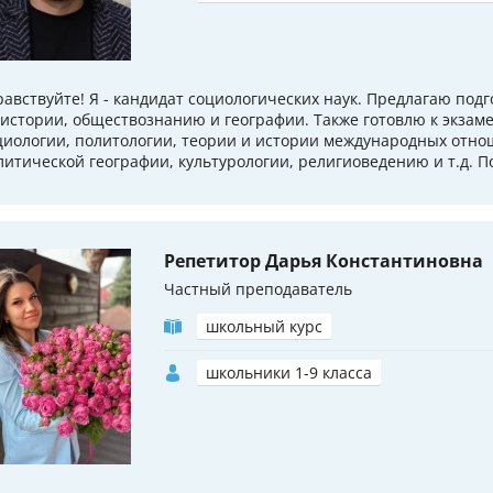
равствуйте! Я - кандидат социологических наук. Предлагаю подг
 истории, обществознанию и географии. Также готовлю к экзам
циологии, политологии, теории и истории международных отно
литической географии, культурологии, религиоведению и т.д. По
Репетитор Дарья Константиновна
Частный преподаватель
школьный курс
школьники 1-9 класса