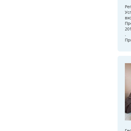
Ре
Ус
вх
Пр
201
.
Пр
Ге