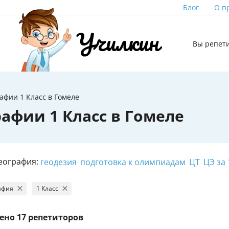
Блог
О п
Вы репет
афии 1 Класс в Гомеле
афии 1 Класс в Гомеле
еография:
геодезия
подготовка к олимпиадам
ЦТ
ЦЭ за 
афия
1 Класс
ено
17 репетиторов