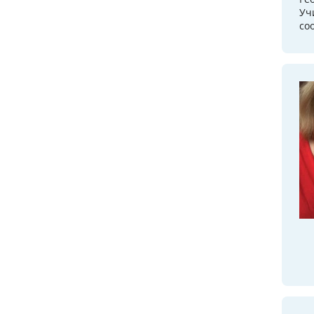
Уч
со