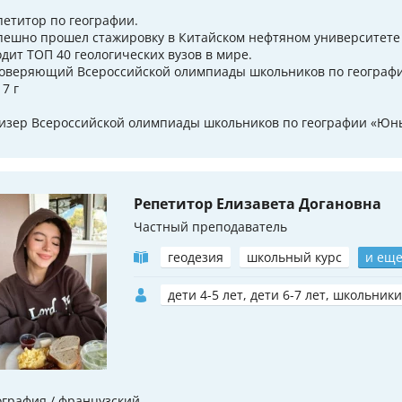
петитор по географии.
пешно прошел стажировку в Китайском нефтяном университете 
одит ТОП 40 геологических вузов в мире.
оверяющий Всероссийской олимпиады школьников по географ
7 г
изер Всероссийской олимпиады школьников по географии «Юны
Репетитор Елизавета Догановна
Частный преподаватель
геодезия
школьный курс
и еще
дети 4-5 лет, дети 6-7 лет, школьники
ография / французский