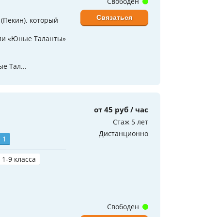
Свободен
Связаться
(Пекин), который
ии «Юные Таланты»
е Тал...
от 45 руб / час
Стаж 5 лет
Дистанционно
 1
 1-9 класса
Свободен