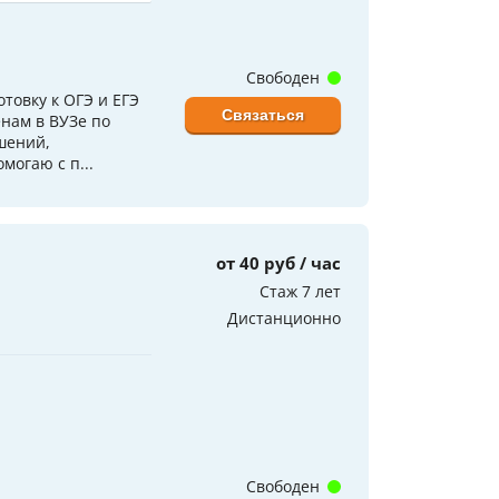
Свободен
отовку к ОГЭ и ЕГЭ
Связаться
енам в ВУЗе по
шений,
могаю с п...
от 40 руб / час
Стаж 7 лет
Дистанционно
Свободен