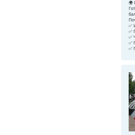
🌍
Го
ба
По
✅ 
✅ 
✅ 
✅ 
✅ 