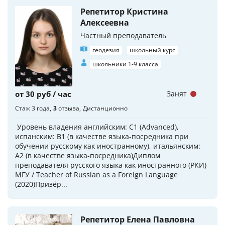
Репетитор Кристина
Алексеевна
Частный преподаватель
геодезия
школьный курс
школьники 1-9 класса
от 30 руб / час
Занят
Стаж 3 года
3
отзыва
Дистанционно
Уровень владения английским: С1 (Advanced),
испанским: В1 (в качестве языка-посредника при
обучении русскому как иностранному), итальянским:
А2 (в качестве языка-посредника)Диплом
преподавателя русского языка как иностранного (РКИ)
МГУ / Teacher of Russian as a Foreign Language
(2020)Призёр...
Репетитор Елена Павловна