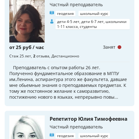
Частный преподаватель
геодезия
школьный курс
дети 4-5 лет, дети 6-7 лет, школьники
1-11 класса, студенты
от 25 руб / час
Занят
Стаж 25 лет
2
отзыва
Дистанционно
Преподаватель с опытом работы 26 лет.
Полученно фундаментальное образование в МГПУ
им.Ленина, аспирантура этого же факультета, давшие
мне обьемные знания о преподаваемых предметах. К
тому же постоянное желание к саморазвитию,
постижению нового в языках, непрерывно повы...
Репетитор Юлия Тимофеевна
Частный преподаватель
геодезия
школьный курс