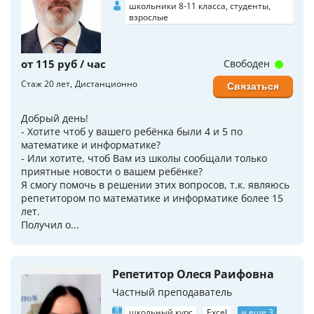
школьники 8-11 класса, студенты,
взрослые
от 115 руб / час
Свободен
Стаж 20 лет
Дистанционно
Связаться
Добрый день!
- Хотите чтоб у вашего ребёнка были 4 и 5 по
математике и информатике?
- Или хотите, чтоб Вам из школы сообщали только
приятные новости о вашем ребёнке?
Я смогу помочь в решении этих вопросов, т.к. являюсь
репетитором по математике и информатике более 15
лет.
Получил о...
Репетитор Олеся Раифовна
Частный преподаватель
школьный курс
Excel
и еще 3