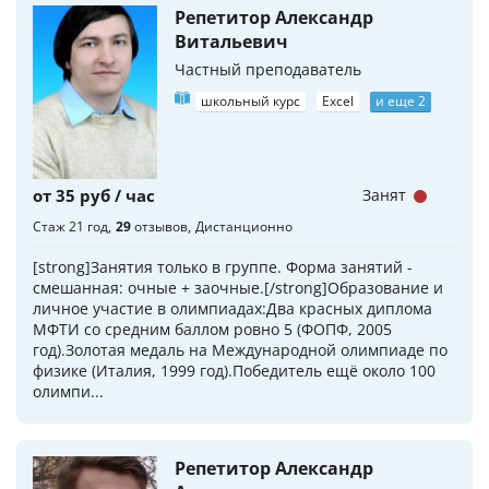
Репетитор Александр
Витальевич
Частный преподаватель
школьный курс
Excel
и еще 2
от 35 руб / час
Занят
Стаж 21 год
29
отзывов
Дистанционно
[strong]Занятия только в группе. Форма занятий -
смешанная: очные + заочные.[/strong]Образование и
личное участие в олимпиадах:Два красных диплома
МФТИ со средним баллом ровно 5 (ФОПФ, 2005
год).Золотая медаль на Международной олимпиаде по
физике (Италия, 1999 год).Победитель ещё около 100
олимпи...
Репетитор Александр