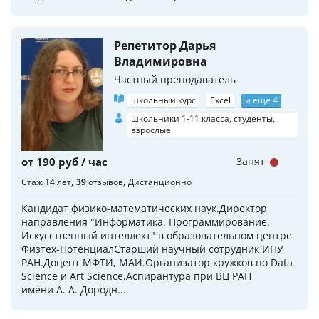
Репетитор Дарья
Владимировна
Частный преподаватель
школьный курс
Excel
и еще 4
школьники 1-11 класса, студенты,
взрослые
от 190 руб / час
Занят
Стаж 14 лет
39
отзывов
Дистанционно
Кандидат физико-математических наук.Директор
направления "Информатика. Программирование.
Искусственный интеллект" в образовательном центре
Физтех-ПотенциалСтарший научный сотрудник ИПУ
РАН.Доцент МФТИ, МАИ.Организатор кружков по Data
Science и Art Science.Аспирантура при ВЦ РАН
имени А. А. Дородн...