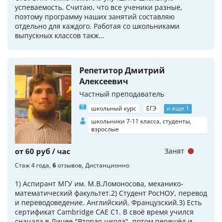
успеваемость. Считаю, что все ученики разные,
поэтому программу наших занятий составляю
отдельно для каждого. Работая со школьниками
выпускных классов такж...
Репетитор Дмитрий
Алексеевич
Частный преподаватель
школьный курс
ЕГЭ
и еще 1
школьники 7-11 класса, студенты,
взрослые
от 60 руб / час
Занят
Стаж 4 года
6
отзывов
Дистанционно
1) Аспирант МГУ им. М.В.Ломоносова, механико-
математический факультет.2) Студент РосНОУ, перевод
и переводоведение. Английский, Французский.3) Есть
сертификат Cambridge CAE C1. В своё время учился
сначала в Лицее "Вторая школа", потом перешёл и