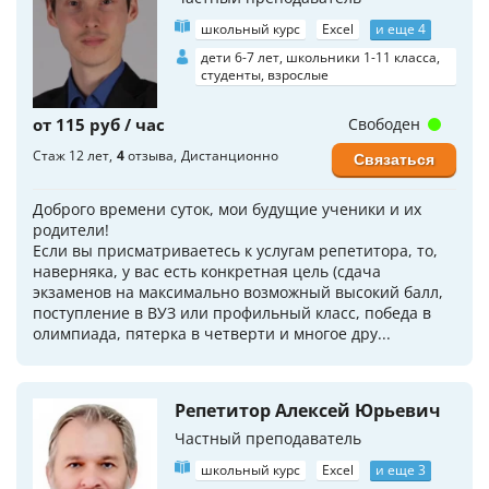
школьный курс
Excel
и еще 4
дети 6-7 лет, школьники 1-11 класса,
студенты, взрослые
от 115 руб / час
Свободен
Стаж 12 лет
4
отзыва
Дистанционно
Связаться
Доброго времени суток, мои будущие ученики и их
родители!
Если вы присматриваетесь к услугам репетитора, то,
наверняка, у вас есть конкретная цель (сдача
экзаменов на максимально возможный высокий балл,
поступление в ВУЗ или профильный класс, победа в
олимпиада, пятерка в четверти и многое дру...
Репетитор Алексей Юрьевич
Частный преподаватель
школьный курс
Excel
и еще 3