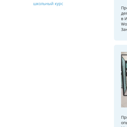
школьный курс
Пр
де
в 
Wor
Зан
Пр
оп