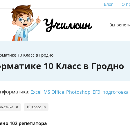
Блог
О п
Вы репет
матике 10 Класс в Гродно
рматике 10 Класс в Гродно
Информатика:
Excel
MS Office
Photoshop
ЕГЭ
подготовка
рматика
10 Класс
ено
102 репетитора