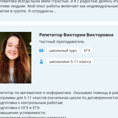
тематика всегда была моей страстью, и я с радостью делюсь эт
угими людьми. Мой опыт работы включает как индивидуальные 
нятия в группе. Я сотруднича...
Репетитор Виктория Викторовна
Частный преподаватель
школьный курс
ЕГЭ
школьники 5-11 класса
петитор по математике и информатике. Оказываю помощь в ра
ограммы для 5-11 классов (начальная школа по договоренности)
подготовка к контрольным работам;
одготовка к ОГЭ и ЕГЭ;
повышение успеваемости;
закрепление пройденного материала.