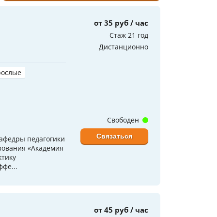
от 35 руб / час
Стаж 21 год
Дистанционно
рослые
Свободен
Связаться
кафедры педагогики
зования «Академия
ктику
фе...
от 45 руб / час