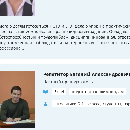
могаю детям готовиться к ОГЭ и ЕГЭ. Делаю упор на практическ
орешать как можно больше разновидностей заданий. Обладаю 
ботоспособностью и трудолюбием, дисциплинированная, ответ
леустремленная, наблюдательная, терпеливая. Постоянно пов
офессиона...
Репетитор Евгений Александрови
Частный преподаватель
Excel
подготовка к олимпиадам
школьники 9-11 класса, студенты, вз