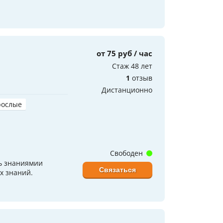
от 75 руб / час
Стаж 48 лет
1
отзыв
Дистанционно
рослые
Свободен
ть знаниямии
Связаться
х знаний.