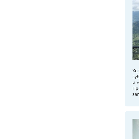
Хо
зу
и 
Пр
за