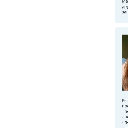
Ма
др
за
Ре
пр
- 
- п
- 
- 