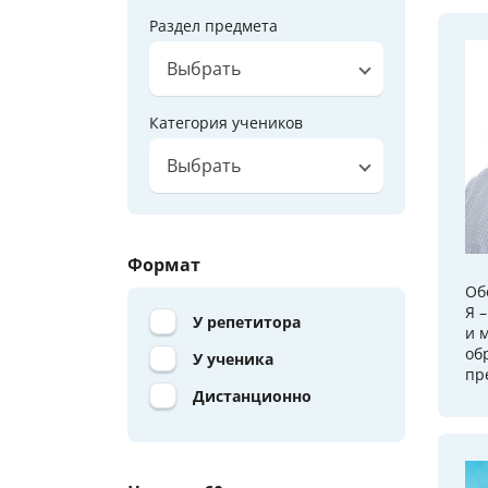
Раздел предмета
Выбрать
Категория учеников
Выбрать
Формат
Об
Я 
У репетитора
и 
об
У ученика
пр
Дистанционно