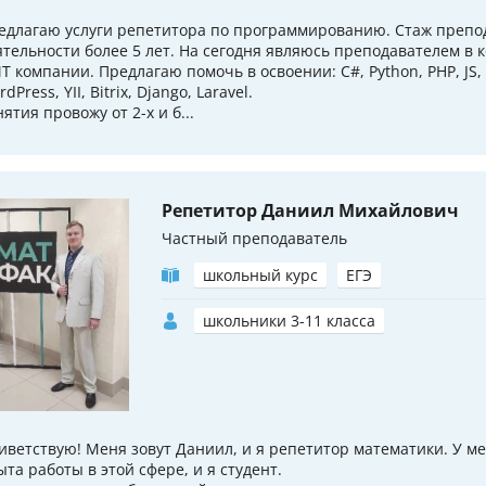
едлагаю услуги репетитора по программированию. Стаж препо
ятельности более 5 лет. На сегодня являюсь преподавателем в 
ИТ компании. Предлагаю помочь в освоении: C#, Python, PHP, JS,
dPress, YII, Bitrix, Django, Laravel.
ятия провожу от 2-х и б...
Репетитор Даниил Михайлович
Частный преподаватель
школьный курс
ЕГЭ
школьники 3-11 класса
иветствую! Меня зовут Даниил, и я репетитор математики. У ме
ыта работы в этой сфере, и я студент.