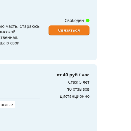
Свободен
ую часть. Стараюсь
Связаться
высокой
ственная,
ышаю свои
ч
от 40 руб / час
Стаж 5 лет
10
отзывов
Дистанционно
рослые