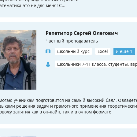
атематика-это не для меня! С...
Репетитор Сергей Олегович
Частный преподаватель
школьный курс
Excel
и еще 1
школьники 7-11 класса, студенты, вз
могаю ученикам подготовится на самый высокий балл. Овладе
выками решения задач и грамотного применения теоретически
овожу занятия как в он-лайн, так и в очном формате