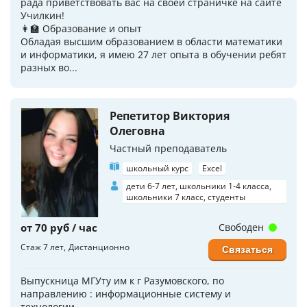
рада приветствовать вас на своей страничке на сайте
Училкин!
👩‍🏫 Образование и опыт
Обладая высшим образованием в области математики
и информатики, я имею 27 лет опыта в обучении ребят
разных во...
Репетитор Виктория
Олеговна
Частный преподаватель
школьный курс
Excel
дети 6-7 лет, школьники 1-4 класса,
школьники 7 класс, студенты
от 70 руб / час
Свободен
Стаж 7 лет
Дистанционно
Связаться
Выпускница МГУту им к г Разумовского, по
направлению : информационные систему и
технологии