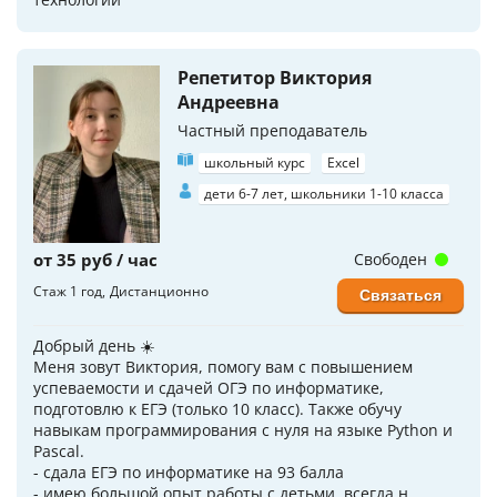
Репетитор Виктория
Андреевна
Частный преподаватель
школьный курс
Excel
дети 6-7 лет, школьники 1-10 класса
от 35 руб / час
Свободен
Стаж 1 год
Дистанционно
Связаться
Добрый день ☀️
Меня зовут Виктория, помогу вам с повышением
успеваемости и сдачей ОГЭ по информатике,
подготовлю к ЕГЭ (только 10 класс). Тaкже обучу
нaвыкам пpoграммировaния с нуля на языке Рythоn и
Pascal.
- сдала ЕГЭ по информатике на 93 балла
- имею большой опыт работы с детьми, всегда н...