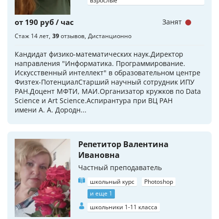
взрослые
от 190 руб / час
Занят
Стаж 14 лет
39
отзывов
Дистанционно
Кандидат физико-математических наук.Директор
направления "Информатика. Программирование.
Искусственный интеллект" в образовательном центре
Физтех-ПотенциалСтарший научный сотрудник ИПУ
РАН.Доцент МФТИ, МАИ.Организатор кружков по Data
Science и Art Science.Аспирантура при ВЦ РАН
имени А. А. Дородн...
Репетитор Валентина
Ивановна
Частный преподаватель
школьный курс
Photoshop
и еще 1
школьники 1-11 класса