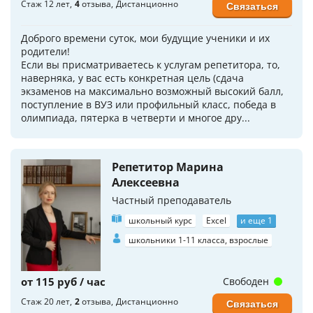
Стаж 12 лет
4
отзыва
Дистанционно
Связаться
Доброго времени суток, мои будущие ученики и их
родители!
Если вы присматриваетесь к услугам репетитора, то,
наверняка, у вас есть конкретная цель (сдача
экзаменов на максимально возможный высокий балл,
поступление в ВУЗ или профильный класс, победа в
олимпиада, пятерка в четверти и многое дру...
Репетитор Марина
Алексеевна
Частный преподаватель
школьный курс
Excel
и еще 1
школьники 1-11 класса, взрослые
от 115 руб / час
Свободен
Стаж 20 лет
2
отзыва
Дистанционно
Связаться