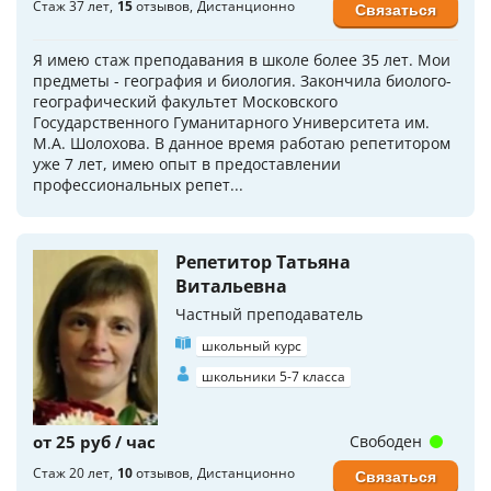
Стаж 37 лет
15
отзывов
Дистанционно
Связаться
Я имею стаж преподавания в школе более 35 лет. Мои
предметы - география и биология. Закончила биолого-
географический факультет Московского
Государственного Гуманитарного Университета им.
М.А. Шолохова. В данное время работаю репетитором
уже 7 лет, имею опыт в предоставлении
профессиональных репет...
Репетитор Татьяна
Витальевна
Частный преподаватель
школьный курс
школьники 5-7 класса
от 25 руб / час
Свободен
Стаж 20 лет
10
отзывов
Дистанционно
Связаться