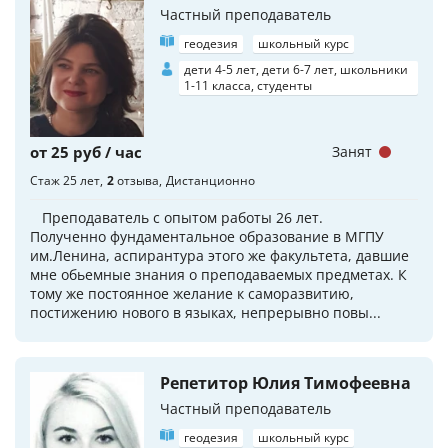
Частный преподаватель
геодезия
школьный курс
дети 4-5 лет, дети 6-7 лет, школьники
1-11 класса, студенты
от 25 руб / час
Занят
Стаж 25 лет
2
отзыва
Дистанционно
Преподаватель с опытом работы 26 лет.
Полученно фундаментальное образование в МГПУ
им.Ленина, аспирантура этого же факультета, давшие
мне обьемные знания о преподаваемых предметах. К
тому же постоянное желание к саморазвитию,
постижению нового в языках, непрерывно повы...
Репетитор Юлия Тимофеевна
Частный преподаватель
геодезия
школьный курс