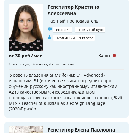
Репетитор Кристина
Алексеевна
Частный преподаватель
геодезия
школьный курс
школьники 1-9 класса
от 30 руб / час
Занят
Стаж 3 года
3
отзыва
Дистанционно
Уровень владения английским: С1 (Advanced),
испанским: В1 (в качестве языка-посредника при
обучении русскому как иностранному), итальянским:
А2 (в качестве языка-посредника)Диплом
преподавателя русского языка как иностранного (РКИ)
МГУ / Teacher of Russian as a Foreign Language
(2020)Призёр...
Репетитор Елена Павловна