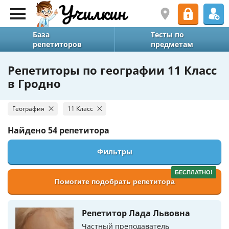
База
Тесты по
репетиторов
предметам
Репетиторы по географии 11 Класс
в Гродно
География
11 Класс
Найдено
54 репетитора
Фильтры
БЕСПЛАТНО!
Помогите подобрать репетитора
Репетитор Лада Львовна
Частный преподаватель