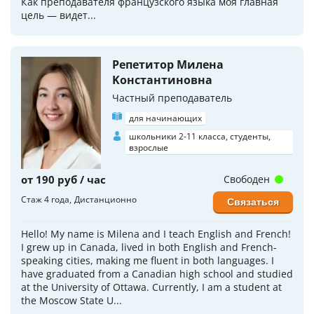
Как преподавателя французского языка моя главная
цель — видет...
Репетитор Милена
Koнстантиновна
Частный преподаватель
для начинающих
школьники 2-11 класса, студенты,
взрослые
от 190 руб / час
Свободен
Стаж 4 года
Дистанционно
Связаться
Hello! My name is Milena and I teach English and French!
I grew up in Canada, lived in both English and French-
speaking cities, making me fluent in both languages. I
have graduated from a Canadian high school and studied
at the University of Ottawa. Currently, I am a student at
the Moscow State U...