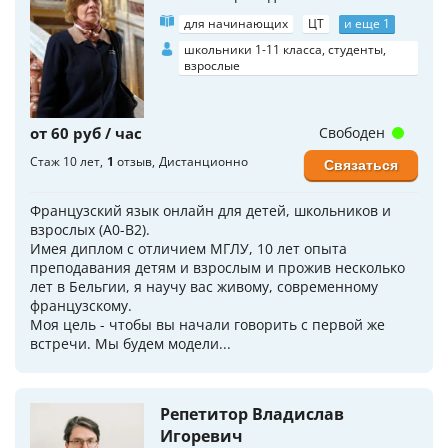
для начинающих
ЦТ
и еще 1
школьники 1-11 класса, студенты,
взрослые
от 60 руб / час
Свободен
Стаж 10 лет
1
отзыв
Дистанционно
Связаться
Французский язык онлайн для детей, школьников и
взрослых (A0-B2).
Имея диплом с отличием МГЛУ, 10 лет опыта
преподавания детям и взрослым и прожив несколько
лет в Бельгии, я научу вас живому, современному
французскому.
Моя цель - чтобы вы начали говорить с первой же
встречи. Мы будем модели...
Репетитор Владислав
Игоревич