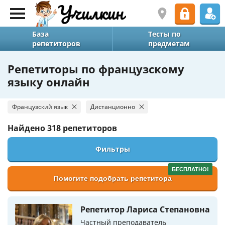
База
Тесты по
репетиторов
предметам
Репетиторы по французскому
языку онлайн
Французский язык
Дистанционно
Найдено
318 репетиторов
Фильтры
БЕСПЛАТНО!
Помогите подобрать репетитора
Репетитор Лариса Степановна
Частный преподаватель