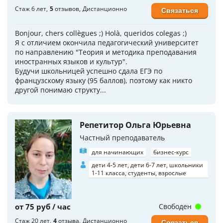
Стаж 6 лет
5
отзывов
Дистанционно
Связаться
Bonjour, chers collègues ;) Holà, queridos colegas ;)
Я с отличием окончила педагогический университет
по направлению "Теория и методика преподавания
иностранных языков и культур".
Будучи школьницей успешно сдала ЕГЭ по
французскому языку (95 баллов), поэтому как никто
другой понимаю структу...
Репетитор Ольга Юрьевна
Частный преподаватель
для начинающих
бизнес-курс
дети 4-5 лет, дети 6-7 лет, школьники
1-11 класса, студенты, взрослые
от 75 руб / час
Свободен
Стаж 20 лет
4
отзыва
Дистанционно
Связаться