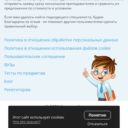
отправить заявку сразу нескольким преподавателям и сравнить их
предложения по стоимости и условиям
Если вам удалось найти подходящего специалиста, будем
благодарны за отзыв - он поможет другим пользователям сделать
правильный выбор.
Политика в отношении обработки персональных данных
Политика в отношении использования файлов cookie
Пользовательское соглашение
ВУЗы
Тесты по предметам
Блог
Репетиторам
© 2026 Училкин.by
Понятно
Рейтинг 5.0
(120 отзывов)
Этот сайт использует cookies
Что это значит?
Отказаться
Разработка сайта
ZmitroC.by
™