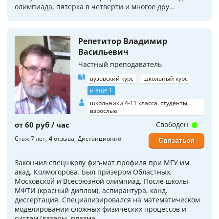
олимпиада, пятерка в четверти и многое дру...
Репетитор Владимир
Васильевич
Частный преподаватель
вузовский курс
школьный курс
и еще 1
школьники 4-11 класса, студенты,
взрослые
от 60 руб / час
Свободен
Стаж 7 лет
4
отзыва
Дистанционно
Связаться
Закончил спецшколу физ-мат профиля при МГУ им.
акад. Колмогорова. Был призером Областных,
Московской и Всесоюзной олимпиад. После школы-
МФТИ (красный диплом), аспирантура, канд.
диссертация. Специализировался на математическом
моделировании сложных физических процессов и
систем (лазеры, плазма, ...