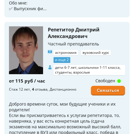
Обо мне:
✅ Выпускник фи...
Репетитор Дмитрий
Александрович
Частный преподаватель
астрономия
вузовский курс
и еще 2
дети 6-7 лет, школьники 1-11 класса,
студенты, взрослые
от 115 руб / час
Свободен
Стаж 12 лет
4
отзыва
Дистанционно
Связаться
Доброго времени суток, мои будущие ученики и их
родители!
Если вы присматриваетесь к услугам репетитора, то,
наверняка, у вас есть конкретная цель (сдача
экзаменов на максимально возможный высокий балл,
поступление в ВУЗ или профильный класс, победа в