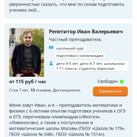
уверенностью сказать, что мне по силам подготовить
ученика люб...
Репетитор Иван Валерьевич
Частный преподаватель
школьный курс
подготовка к олимпиадам
дети 4-5 лет, дети 6-7 лет, школьники
1-11 класса, студенты, взрослые
от 115 руб / час
Свободен
Стаж 7 лет
13
отзывов
Дистанционно
Связаться
Меня зовут Иван, и я – преподаватель математики и
физики с 6-летним опытом подготовки учеников к ОГЭ
и ЕГЭ, перечневым олимпиадам («Физтех»,
«Ломоносов»), а также к поступлению в
математические школы Москвы (ГБОУ «Школа № 179»,
ГБОУ «Школа № 548», ГБОУ «Школа № 1514»).