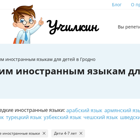
Блог
О п
Вы репет
им иностранным языкам для детей в Гродно
ким иностранным языкам д
едкие иностранные языки:
арабский язык
армянский яз
ык
турецкий язык
узбекский язык
чешский язык
шведски
е иностранные языки
Дети 4-7 лет