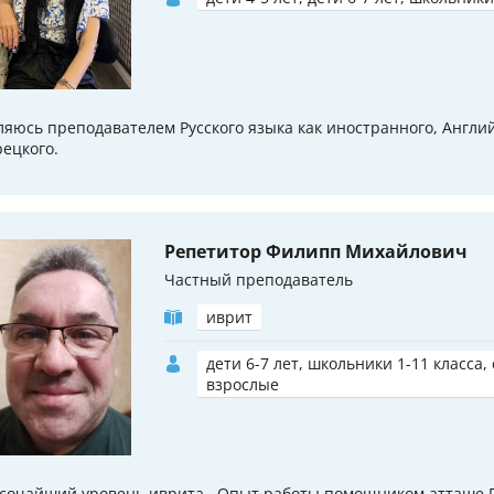
ляюсь преподавателем Русского языка как иностранного, Англий
рецкого.
Репетитор Филипп Михайлович
Частный преподаватель
иврит
дети 6-7 лет, школьники 1-11 класса,
взрослые
сочайший уровень иврита . Опыт работы помощником атташе П