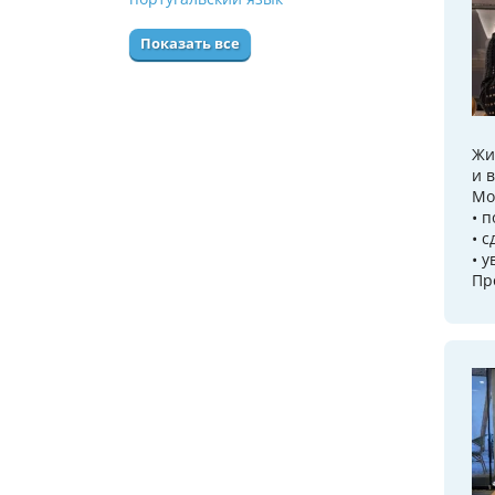
Показать все
Жи
и 
Мо
• 
• 
• 
Пр