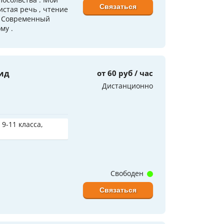
Связаться
стая речь , чтение
 . Современный
му .
ид
от 60 руб / час
Дистанционно
 9-11 класса,
Свободен
Связаться