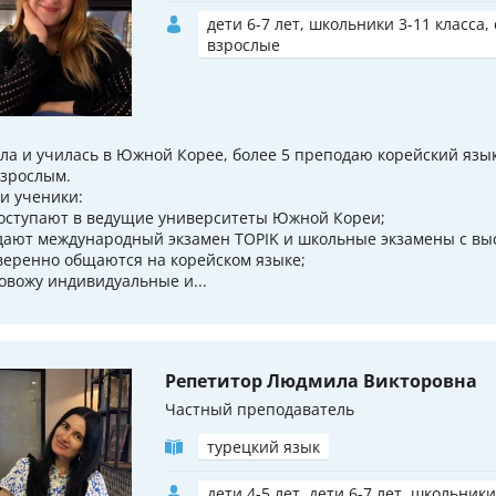
дети 6-7 лет, школьники 3-11 класса,
взрослые
ла и училась в Южной Корее, более 5 преподаю корейский язы
взрослым.
и ученики:
поступают в ведущие университеты Южной Кореи;
сдают международный экзамен TOPIK и школьные экзамены с вы
уверенно общаются на корейском языке;
овожу индивидуальные и...
Репетитор Людмила Викторовна
Частный преподаватель
турецкий язык
дети 4-5 лет, дети 6-7 лет, школьники