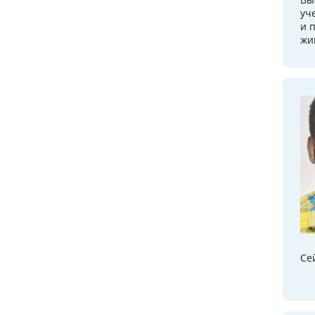
уч
и 
жи
Се