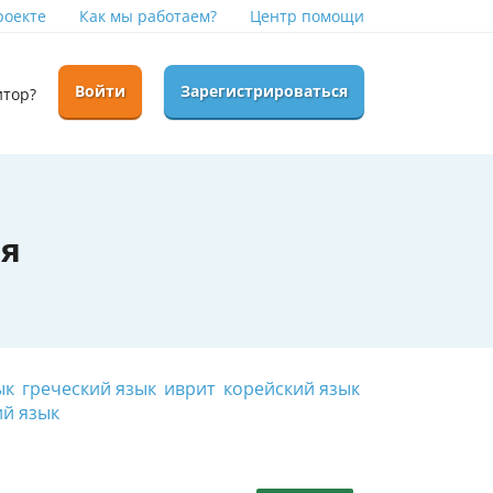
роекте
Как мы работаем?
Центр помощи
Войти
Зарегистрироваться
итор?
ля
ык
греческий язык
иврит
корейский язык
й язык