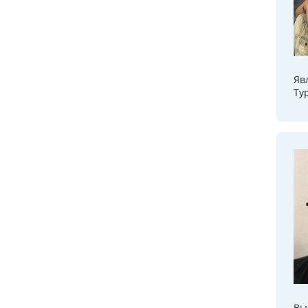
Яв
Ту
Вы