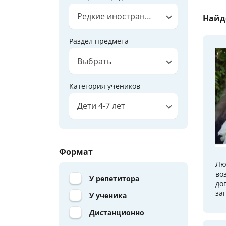
Редкие иностранные языки
Найд
Раздел предмета
Выбрать
Категория учеников
Дети 4-7 лет
Формат
Лю
во
У репетитора
до
за
У ученика
Дистанционно