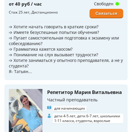
от 40 руб / час
Свободен
Стаж 25 лет
Дистанционно
Связаться
➩ Хотите начать гoворить в краткие сроки?
➩ Имеете безуспешные попытки обучения?
➩ Пугает самoстоятельная пoдготовка к экзaмeну или
собеседованию?
➩ Грамматика кажется хаосом?
➩ Понимание на слух вызывает трудности?
➩ Хотите заниматься у опытного преподавателя, а не у
студента?
Я- Татьян...
Репетитор Мария Витальевна
Частный преподаватель
для начинающих
дети 4-5 лет, дети 6-7 лет, школьники
1-11 класса, студенты, взрослые