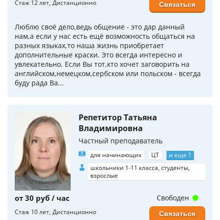
Стаж 12 лет
Дистанционно
Связаться
Люблю своё дело,ведь общение - это дар данный
нам,а если у нас есть ещё возможность общаться на
разных языках,то наша жизнь приобретает
дополнительные краски. Это всегда интересно и
увлекательно. Если Вы тот,кто хочет заговорить на
английском,немецком,сербском или польском - всегда
буду рада Ва...
Репетитор Татьяна
Владимировна
Частный преподаватель
для начинающих
ЦТ
и еще 1
школьники 1-11 класса, студенты,
взрослые
от 30 руб / час
Свободен
Стаж 10 лет
Дистанционно
Связаться