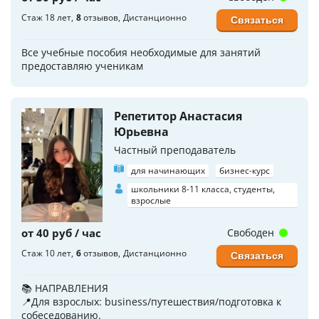
Стаж 18 лет
8
отзывов
Дистанционно
Связаться
Все учебные пособия необходимые для занятий
предоставляю ученикам
Репетитор Анастасия
Юрьевна
Частный преподаватель
для начинающих
бизнес-курс
школьники 8-11 класса, студенты,
взрослые
от 40 руб / час
Свободен
Стаж 10 лет
6
отзывов
Дистанционно
Связаться
📚 НАПРАВЛЕНИЯ
📍Для взрослых: business/путешествия/подготовка к
собеседованию.