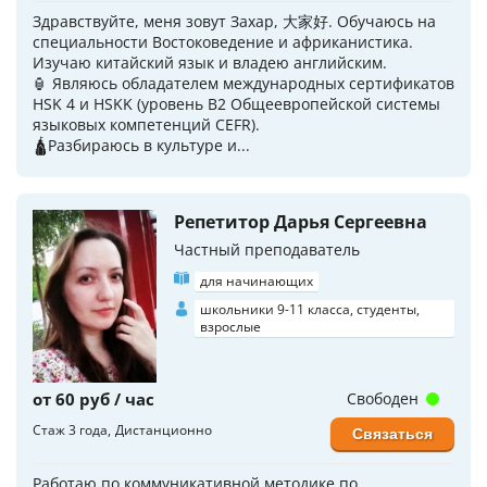
Здравствуйте, меня зовут Захар, 大家好. Обучаюсь на
специальности Востоковедение и африканистика.
Изучаю китайский язык и владею английским.
🏮 Являюсь обладателем международных сертификатов
HSK 4 и HSKK (уровень B2 Общеевропейской системы
языковых компетенций CEFR).
🛕Разбираюсь в культуре и...
Репетитор Дарья Сергеевна
Частный преподаватель
для начинающих
школьники 9-11 класса, студенты,
взрослые
от 60 руб / час
Свободен
Стаж 3 года
Дистанционно
Связаться
Работаю по коммуникативной методике по