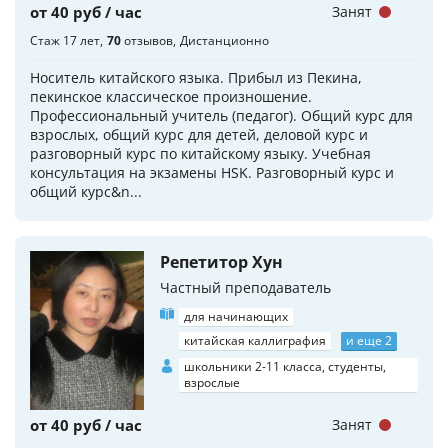
от 40 руб / час
Занят
Стаж 17 лет
70
отзывов
Дистанционно
Носитель китайского языка. Прибыл из Пекина,
пекинское классическое произношение.
Профессиональный учитель (педагог). Общий курс для
взрослых, общий курс для детей, деловой курс и
разговорный курс по китайскому языку. Учебная
консультация на экзамены HSK. Разговорный курс и
общий курс&n...
Репетитор Хун
Частный преподаватель
для начинающих
китайская каллиграфия
и еще 2
школьники 2-11 класса, студенты,
взрослые
от 40 руб / час
Занят