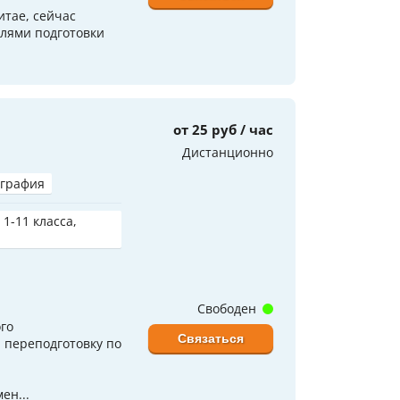
итае, сейчас
илями подготовки
от 25 руб / час
Дистанционно
играфия
 1-11 класса,
Свободен
го
Связаться
 переподготовку по
ен...