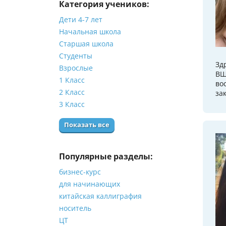
Категория учеников:
Дети 4-7 лет
Начальная школа
Старшая школа
Студенты
Зд
Взрослые
ВШ
1 Класс
во
2 Класс
за
3 Класс
Показать все
Популярные разделы:
бизнес-курс
для начинающих
китайская каллиграфия
носитель
ЦТ