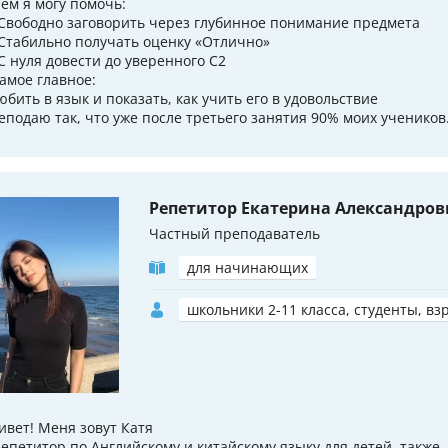
чем я могу помочь:
Свободно заговорить через глубинное понимание предмета
Стабильно получать оценку «Отлично»
С нуля довести до уверенного C2
самое главное:
юбить в язык и показать, как учить его в удовольствие
еподаю так, что уже после третьего занятия 90% моих учеников.
Репетитор Екатерина Александров
Частный преподаватель
для начинающих
школьники 2-11 класса, студенты, вз
ивет! Меня зовут Катя
репетитор по Английскому и китайскому языку для детей, также