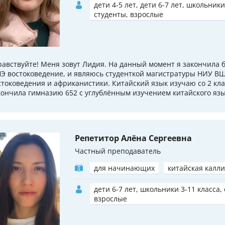
дети 4-5 лет, дети 6-7 лет, школьники
студенты, взрослые
равствуйте! Меня зовут Лидия. На данный момент я закончила 
Э востоковедение, и являюсь студенткой магистратуры НИУ В
стоковедения и африканистики. Китайский язык изучаю со 2 клас
кончила гимназию 652 с углублённым изучением китайского язык
Репетитор Алёна Сергеевна
Частный преподаватель
для начинающих
китайская калл
дети 6-7 лет, школьники 3-11 класса,
взрослые