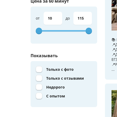
Цена за 60 минут
от
до
📚
📍
📍
📍
Показывать
ЕГЭ
📍
Только с фото
...
Только с отзывами
Недорого
С опытом