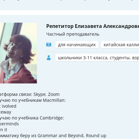
Репетитор Елизавета Александров
Частный преподаватель
для начинающих
китайская калл
школьники 3-11 класса, студенты, вз
атформа связи: Skype, Zoom
учаю по учебникам Macmillan:
 ivolved
teway
учаю по учебника Cambridge:
perminds
n it
амматику беру из Grammar and Beyond, Round up