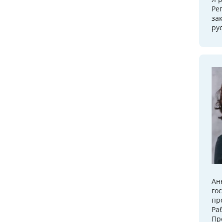
Ре
за
ру
Ан
го
пр
Ра
Пр