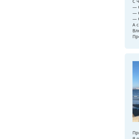
С 
— 
— 
— 
А 
Вл
Пр
Пр
Я 