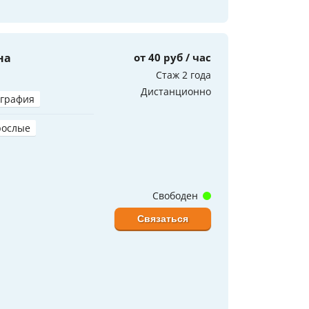
на
от 40 руб / час
Стаж 2 года
Дистанционно
играфия
рослые
Свободен
Связаться