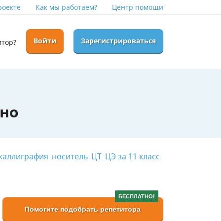
роекте
Как мы работаем?
Центр помощи
Войти
Зарегистрироваться
итор?
дно
 каллиграфия
носитель
ЦТ
ЦЭ за 11 класс
БЕСПЛАТНО!
Помогите подобрать репетитора