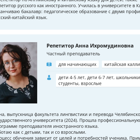
петитор русского как иностранного. Училась в университете в К
канчиваю бакалавр: педагогическое образование с двумя проф
сский-китайский язык.
Репетитор Анна Ихромудиновна
Частный преподаватель
для начинающих
китайская калл
дети 4-5 лет, дети 6-7 лет, школьники
студенты, взрослые
на, выпускница факультета лингвистики и перевода Челябинско
сударственного университета (2024). Прошла профессиональную
ограмме преподавателя иностранного языка.
ботаю как с детьми, так и со взрослыми.
оцесс обучения зависит от целей и потребностей ученика. Прим