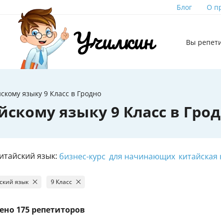
Блог
О п
Вы репет
скому языку 9 Класс в Гродно
скому языку 9 Класс в Гро
итайский язык:
бизнес-курс
для начинающих
китайская
ский язык
9 Класс
ено
175 репетиторов