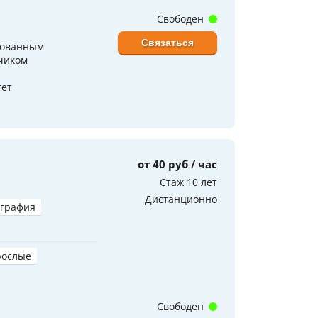
Свободен
Связаться
рованным
чиком
тет
от 40 руб / час
Стаж 10 лет
Дистанционно
играфия
рослые
Свободен