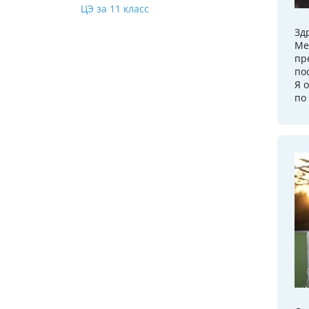
ЦЭ за 11 класс
Зд
Ме
пр
по
Я 
по