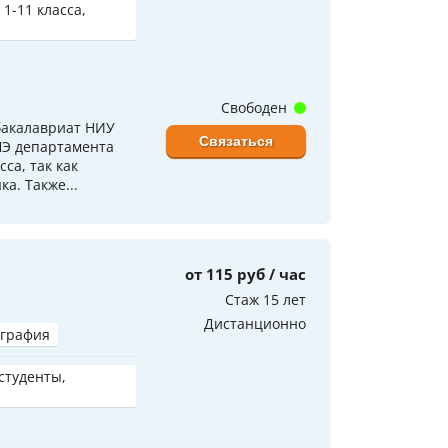
 1-11 класса,
Свободен
бакалавриат НИУ
Связаться
ШЭ департамента
са, так как
а. Также...
от 115 руб / час
Стаж 15 лет
Дистанционно
играфия
 студенты,