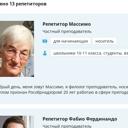
ено
13 репетиторов
Репетитор Массимо
Частный преподаватель
для начинающих
носитель
школьники 10-11 класса, студенты, в
брый день, меня зовут Массимо, я филолог преподаватель, носи
плом признан Рособрнадзором! 20 лет работаю в сфере препод
Репетитор Фабио Фердинандо
Частный преподаватель