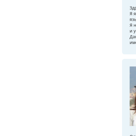
Зд
Я 
яз
Я 
и 
Да
им