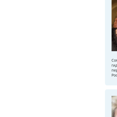
Cor
ги
пе
Ро