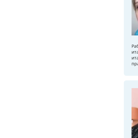
Ра
ит
ит
пр