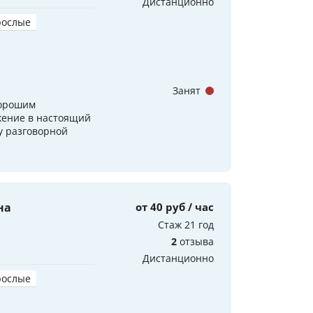
Дистанционно
рослые
Занят
хорошим
жение в настоящий
у разговорной
на
от 40 руб / час
Стаж 21 год
2
отзыва
Дистанционно
рослые