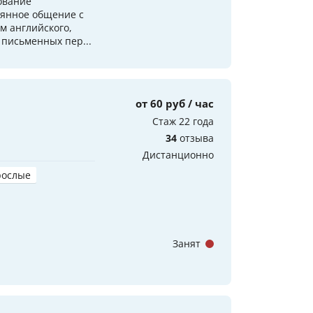
ование
оянное общение с
м английского,
 письменных пер...
от 60 руб / час
Стаж 22 года
34
отзыва
Дистанционно
рослые
Занят