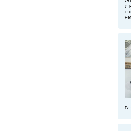
Ос
ин
но
не
Ра