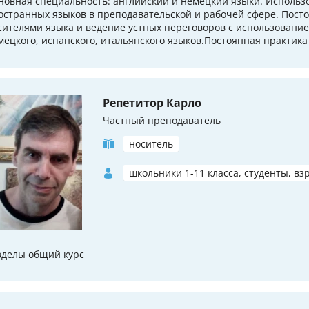
новная специальность: английский и немецкий языки. Использ
остранных языков в преподавательской и рабочей сфере. Пост
сителями языка и ведение устных переговоров с использование
мецкого, испанского, итальянского языков.Постоянная практика
Репетитор Карло
Частный преподаватель
носитель
школьники 1-11 класса, студенты, вз
зделы общий курс