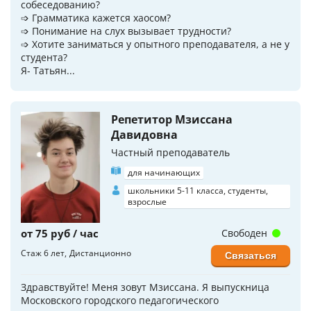
собеседованию?
➩ Грамматика кажется хаосом?
➩ Понимание на слух вызывает трудности?
➩ Хотите заниматься у опытного преподавателя, а не у
студента?
Я- Татьян...
Репетитор Мзиссана
Давидовна
Частный преподаватель
для начинающих
школьники 5-11 класса, студенты,
взрослые
от 75 руб / час
Свободен
Стаж 6 лет
Дистанционно
Связаться
Здравствуйте! Меня зовут Мзиссана. Я выпускница
Московского городского педагогического