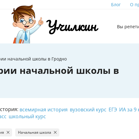
Блог
О п
Вы репет
рии начальной школы в Гродно
рии начальной школы в
История:
всемирная история
вузовский курс
ЕГЭ
ИА за 9 
асс
школьный курс
ия
Начальная школа