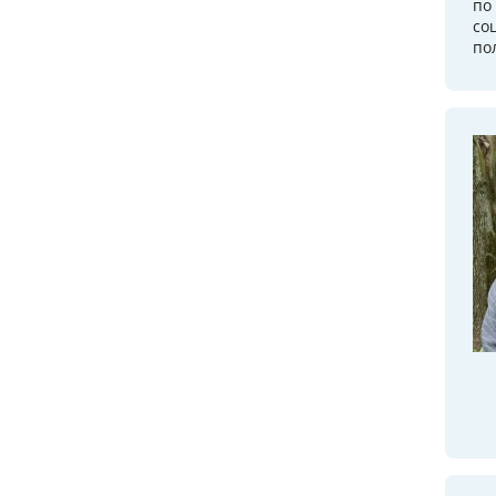
по
со
по