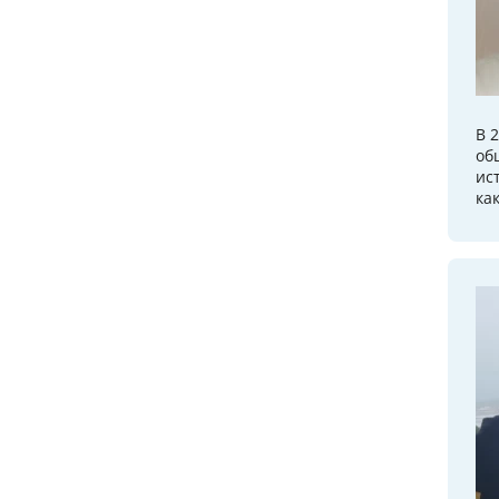
В 
об
ис
ка