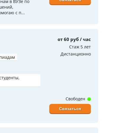
енам в ВУЗе по
шений,
могаю с п...
от 60 руб / час
Стаж 5 лет
Дистанционно
мпиадам
 студенты,
Свободен
Связаться