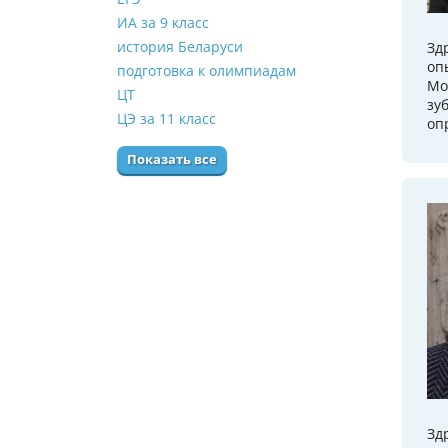
ИА за 9 класс
история Беларуси
Зд
оп
подготовка к олимпиадам
Мо
ЦТ
зу
ЦЭ за 11 класс
оп
Показать все
Зд