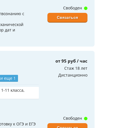
Свободен
ствознанию с
Связаться
еханической
ор дат и
от 95 руб / час
Стаж 18 лет
Дистанционно
и еще 1
 1-11 класса,
Свободен
отовку к ОГЭ и ЕГЭ
Связаться